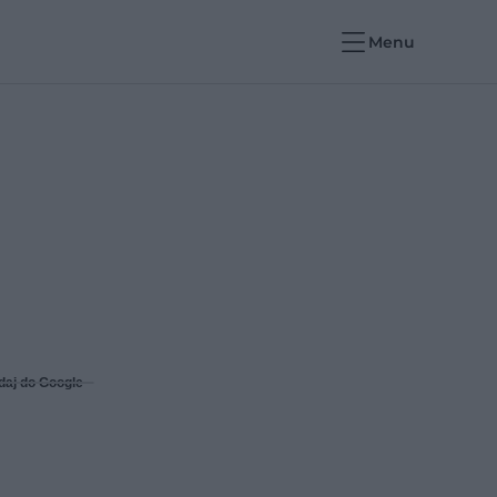
Menu
daj do Google