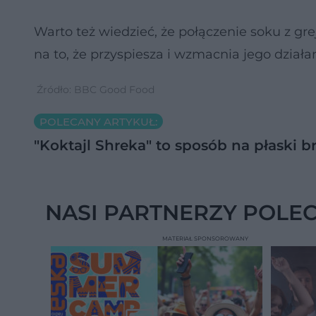
Warto też wiedzieć, że połączenie soku z gr
na to, że przyspiesza i wzmacnia jego działan
Źródło: BBC Good Food
POLECANY ARTYKUŁ:
"Koktajl Shreka" to sposób na płaski br
NASI PARTNERZY POLE
MATERIAŁ SPONSOROWANY