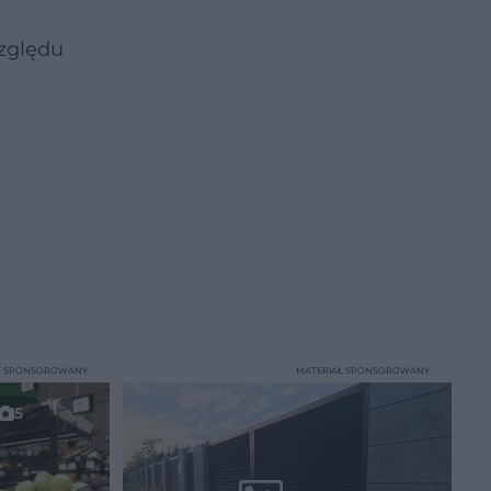
względu
T SPONSOROWANY
MATERIAŁ SPONSOROWANY
5