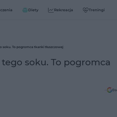
czenia
Diety
Rekreacja
Treningi
go soku. To pogromca tkanki tłuszczowej
ę tego soku. To pogromca
Do