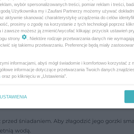
klam, wybór spersonalizowanych treści, pomiar reklam i treści, bad
 zgodą Użytkownika my i Zaufani Partnerzy możemy używać dokład
az aktywnie skanować charakterystykę urządzenia do celów identyfi
etnym wyborem dla tych, którzy chcą zrzucić
ść, prosimy o zgodę na korzystanie z tych technologii poprzez klikn
a i zawsze możesz ją zmienić/wycofać klikając przycisk ustawień pr
st to, że ma mało kalorii - zawiera 42,1 kalorii w
ogu strony
. Niektóre rodzaje przetwarzania danych nie wymagaj
uluje pracę jelit i przyspiesza
przemianę materi
iwić się takiemu przetwarzaniu. Preferencje będą miały zastosowanie
tkanki tłuszczowej i działa detoksykacyjnie, a co
szymi informacjami, abyś mógł świadomie i komfortowo korzystać z
gółowe informacje dotyczące przetwarzania Twoich danych znajdzi
s
oraz po kliknięciu w „Ustawienia”.
zawarte w tym cytrusie przeciwdziałają szkodliwe
kazują działanie przeciwstarzeniowe.
USTAWIENIA
ż przed śniadaniem. Aby złagodzić jego gorzki sma
letnią wodą.