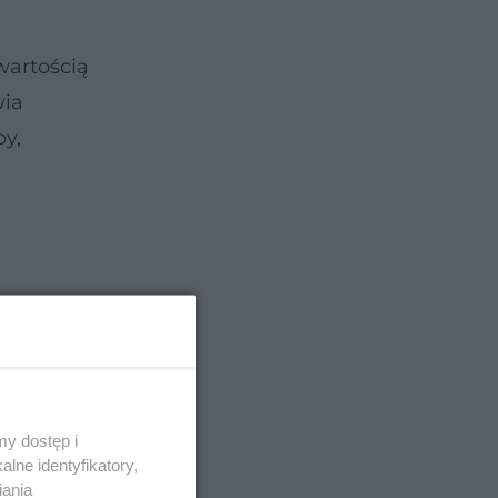
wartością
wia
by,
y dostęp i
lne identyfikatory,
iania