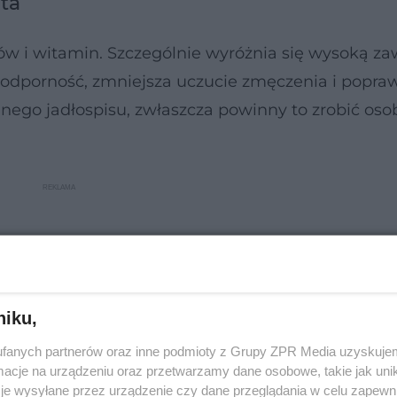
uta
ów i witamin. Szczególnie wyróżnia się wysoką za
odporność, zmniejsza uczucie zmęczenia i popra
ego jadłospisu, zwłaszcza powinny to zrobić oso
niku,
fanych partnerów oraz inne podmioty z Grupy ZPR Media uzyskujem
cje na urządzeniu oraz przetwarzamy dane osobowe, takie jak unika
je wysyłane przez urządzenie czy dane przeglądania w celu zapewn