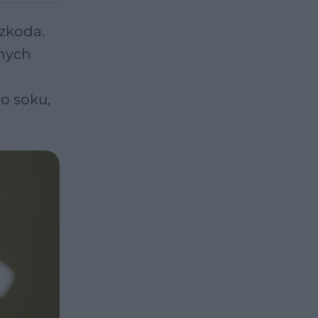
szkoda.
nych
o soku,