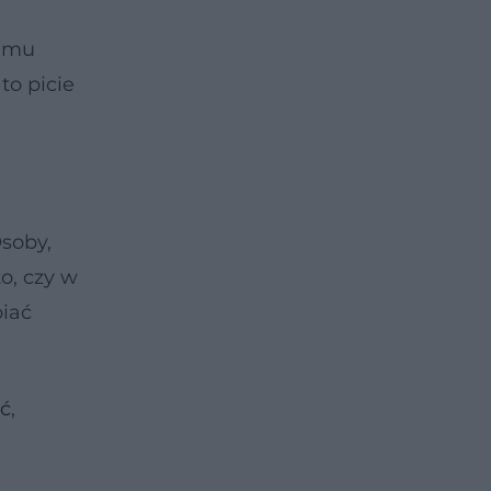
i mu
to picie
Osoby,
o, czy w
biać
ć
,