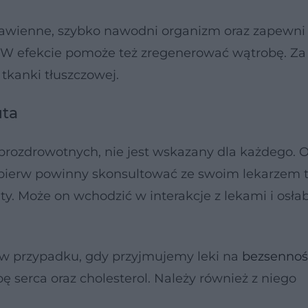
trawienne, szybko nawodni organizm oraz zapewn
 W efekcie pomoże też zregenerować wątrobę. Za 
 tkanki tłuszczowej.
uta
 prozdrowotnych, nie jest wskazany dla każdego. 
ajpierw powinny skonsultować ze swoim lekarzem t
y. Może on wchodzić w interakcje z lekami i osła
e w przypadku, gdy przyjmujemy leki na
bezsennoś
ę serca oraz cholesterol. Należy również z niego