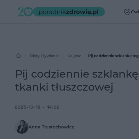
Ćwi
Diety i żywienie
Co jesz
Pij codziennie szklankę te
Pij codziennie szklank
tkanki tłuszczowej
2023-10-19
14:02
Anna Tłustochowicz