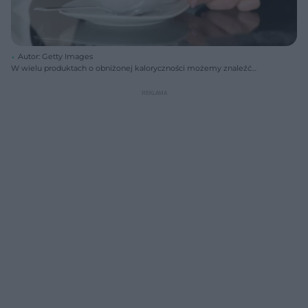
Autor: Getty Images
W wielu produktach o obniżonej kaloryczności możemy znaleźć
słodziki. Dosładza się nimi napoje, przetwory owocowe, gumy do
żucia, żywność niskokaloryczną i dla diabetyków. Czy substancjami,
które słodzą i są niemal bez kalorii warto zastąpić niezdrowy cukier?