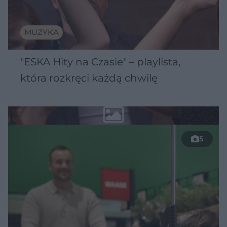
MUZYKA
"ESKA Hity na Czasie" – playlista,
która rozkręci każdą chwilę
5