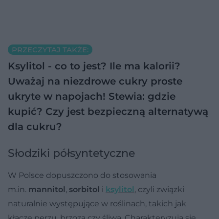
PRZECZYTAJ TAKŻE:
Ksylitol - co to jest? Ile ma kalorii?
Uważaj na niezdrowe cukry proste
ukryte w napojach!
Stewia: gdzie
kupić? Czy jest bezpieczną alternatywą
dla cukru?
Słodziki półsyntetyczne
W Polsce dopuszczono do stosowania
m.in.
mannitol
,
sorbitol
i
ksylitol
, czyli związki
naturalnie występujące w roślinach, takich jak
kłącze perzu, brzoza czy śliwa. Charakteryzują się