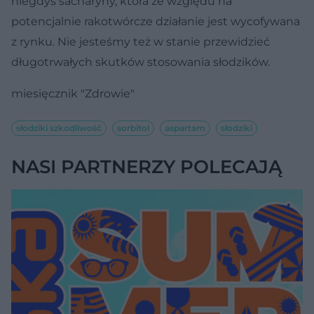
niegdyś sacharyny, która ze względu na
potencjalnie rakotwórcze działanie jest wycofywana
z rynku. Nie jesteśmy też w stanie przewidzieć
długotrwałych skutków stosowania słodzików.
miesięcznik "Zdrowie"
słodziki szkodliwość
sorbitol
aspartam
słodziki
NASI PARTNERZY POLECAJĄ