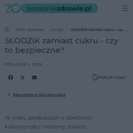
Diety i żywienie
Co jesz
SŁODZIK zamiast cukru - czy to
bezpieczne?
SŁODZIK zamiast cukru - czy
to bezpieczne?
2009-06-16
13:28
Dodaj do Google
Magdalena Rączkowska
W wielu produktach o obniżonej
kaloryczności możemy znaleźć