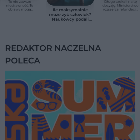
To nie zawsze
Długo czekali na tę
niestrawność. Te
decyzję. Ministerstwo
objawy mogą
rozszerza refundację
Ile maksymalnie
wskazywać na raka
pomp insulinowych
może żyć człowiek?
trzustki
Naukowcy podali
zaskakującą liczbę
REDAKTOR NACZELNA
POLECA