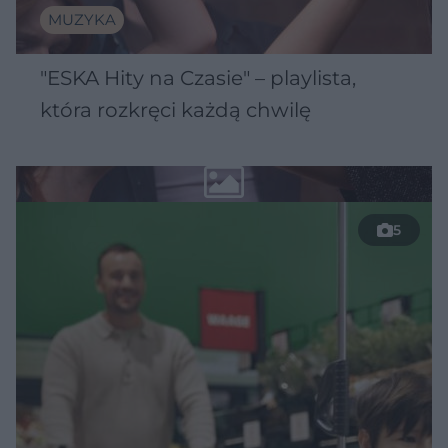
MUZYKA
"ESKA Hity na Czasie" – playlista,
która rozkręci każdą chwilę
5