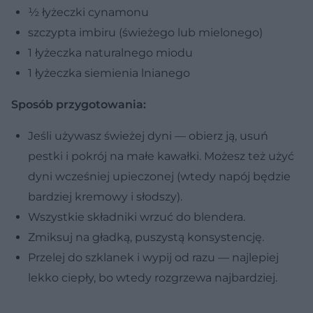
½ łyżeczki cynamonu
szczypta imbiru (świeżego lub mielonego)
1 łyżeczka naturalnego miodu
1 łyżeczka siemienia lnianego
Sposób przygotowania:
Jeśli używasz świeżej dyni — obierz ją, usuń
pestki i pokrój na małe kawałki. Możesz też użyć
dyni wcześniej upieczonej (wtedy napój będzie
bardziej kremowy i słodszy).
Wszystkie składniki wrzuć do blendera.
Zmiksuj na gładką, puszystą konsystencję.
Przelej do szklanek i wypij od razu — najlepiej
lekko ciepły, bo wtedy rozgrzewa najbardziej.