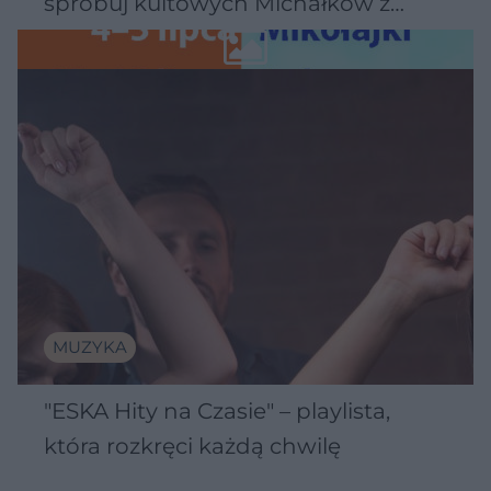
spróbuj kultowych Michałków z
Wawelu
MUZYKA
"ESKA Hity na Czasie" – playlista,
która rozkręci każdą chwilę