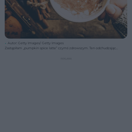
Autor: Getty Images/ Getty Images
Zastąpiłam „pumpkin spice latte” czymś zdrowszym. Ten odchudzający
napój pokocha każda jesieniara