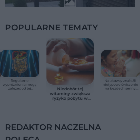
POPULARNE TEMATY
Regularne
Naukowcy znaleźli
wypróżnienia mogą
nietypowe ćwiczenie
zależeć od tej
na bezdech senny.
Niedobór tej
witaminy. Odkrycie
Efekty zaskoczyły
witaminy zwiększa
zaskoczyło
badaczy
ryzyko pobytu w
naukowców
szpitalu. Badanie
objęło 36 tys. osób
REDAKTOR NACZELNA
POLECA