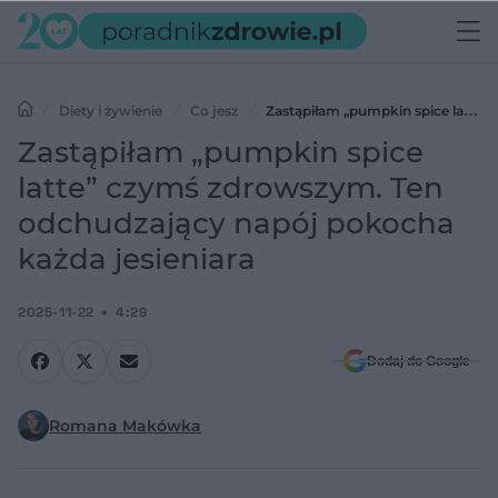
Diety i żywienie
Co jesz
Zastąpiłam „pumpkin spice latte”
czymś zdrowszym. Ten odchudzający napój pokocha każda
Zastąpiłam „pumpkin spice
jesieniara
latte” czymś zdrowszym. Ten
odchudzający napój pokocha
każda jesieniara
2025-11-22
4:29
Dodaj do Google
Romana Makówka