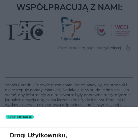
WSPÓŁPRACUJĄ Z NAMI:
Serwis PoradnikZdrowie.pl ma charakter edukacyjny, nie stanowi i
nie zastępuje porady lekarskiej. Redakcja serwisu dokłada wszelkich
starań, aby informacje w nim zawarte były poprawne merytorycznie,
jednakże decyzja dotycząca leczenia należy do lekarza. Redakcja i
wydawca serwisu nie ponoszą odpowiedzialności wynikającej z
zastosowania informacji zamieszczonych na stronach serwisu, który
nie prowadzi działalności leczniczej polegającej na udzielaniu
świadczeń zdrowotnych w rozumieniu art. 3 ust 1 ustawy o
działalności leczniczej.
Drogi Użytkowniku,