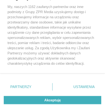
Żaden utwór zamieszczony w serwisie nie może być powielany i
My, naszych 1162 zaufanych partnerów oraz inne
rozpowszechniany lub dalej rozpowszechniany w jakikolwiek sposób
podmioty z Grupy ZPR Media uzyskujemy dostęp i
(w tym także elektroniczny lub mechaniczny) na jakimkolwiek polu
eksploatacji w jakiejkolwiek formie, włącznie z umieszczaniem w
przechowujemy informacje na urządzeniu oraz
Internecie bez pisemnej zgody właściciela praw. Jakiekolwiek użycie
przetwarzamy dane osobowe, takie jak unikalne
lub wykorzystanie utworów w całości lub w części z naruszeniem
identyfikatory, standardowe informacje wysyłane przez
prawa, tzn. bez właściwej zgody, jest zabronione pod groźbą kary i
może być ścigane prawnie.
urządzenie czy dane przeglądania w celu zapewniania
spersonalizowanych reklam, wybór spersonalizowanych
treści, pomiar reklam i treści, badanie odbiorców oraz
ulepszanie usług. Za zgodą Użytkownika my i Zaufani
Partnerzy możemy używać dokładnych danych
geolokalizacyjnych oraz aktywnie skanować
charakterystykę urządzenia do celów identyfikacji.
O nas
Ponieważ cenimy Twoją prywatność, prosimy o zgodę na
korzystanie z tych technologii poprzez kliknięcie
Informacje prawne
„Akceptuję”. Zgoda jest dobrowolna i zawsze możesz ją
zmienić/wycofać klikając przycisk ustawień prywatności
Nasze serwisy
PARTNERZY
USTAWIENIA
znajdujący się w lewym dolnym rogu strony
. Niektóre
© 2026 Grupa ZPR Media
rodzaje przetwarzania danych nie wymagają zgody
Akceptuję
użytkownika, ale masz prawo sprzeciwić się takiemu