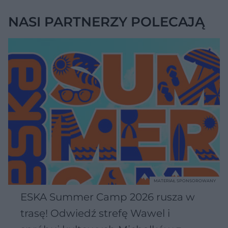
y
o
o
c
t
p
NASI PARTNERZY POLECAJĄ
u
r
z
ł
z
a
u
o
s
d
u
Â
MATERIAŁ SPONSOROWANY
ESKA Summer Camp 2026 rusza w
trasę! Odwiedź strefę Wawel i