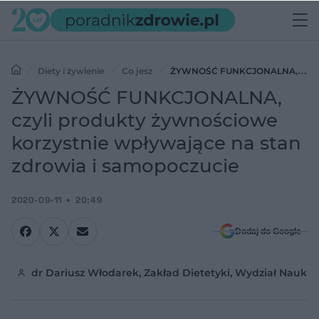
Diety i żywienie
Co jesz
ŻYWNOŚĆ FUNKCJONALNA,
czyli produkty żywnościowe korzystnie wpływające na stan zdrowia i
ŻYWNOŚĆ FUNKCJONALNA,
samopoczucie
czyli produkty żywnościowe
korzystnie wpływające na stan
zdrowia i samopoczucie
2020-09-11
20:49
Dodaj do Google
dr Dariusz Włodarek, Zakład Dietetyki, Wydział Nauk 