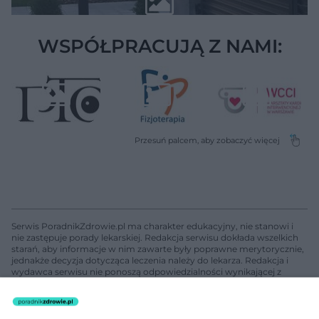
WSPÓŁPRACUJĄ Z NAMI:
Serwis PoradnikZdrowie.pl ma charakter edukacyjny, nie stanowi i
nie zastępuje porady lekarskiej. Redakcja serwisu dokłada wszelkich
starań, aby informacje w nim zawarte były poprawne merytorycznie,
jednakże decyzja dotycząca leczenia należy do lekarza. Redakcja i
wydawca serwisu nie ponoszą odpowiedzialności wynikającej z
zastosowania informacji zamieszczonych na stronach serwisu, który
nie prowadzi działalności leczniczej polegającej na udzielaniu
świadczeń zdrowotnych w rozumieniu art. 3 ust 1 ustawy o
działalności leczniczej.