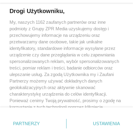
Drogi Użytkowniku,
Żaden utwór zamieszczony w serwisie nie może być powielany i
My, naszych 1162 zaufanych partnerów oraz inne
rozpowszechniany lub dalej rozpowszechniany w jakikolwiek sposób
(w tym także elektroniczny lub mechaniczny) na jakimkolwiek polu
podmioty z Grupy ZPR Media uzyskujemy dostęp i
eksploatacji w jakiejkolwiek formie, włącznie z umieszczaniem w
przechowujemy informacje na urządzeniu oraz
Internecie bez pisemnej zgody właściciela praw. Jakiekolwiek użycie
przetwarzamy dane osobowe, takie jak unikalne
lub wykorzystanie utworów w całości lub w części z naruszeniem
prawa, tzn. bez właściwej zgody, jest zabronione pod groźbą kary i
identyfikatory, standardowe informacje wysyłane przez
może być ścigane prawnie.
urządzenie czy dane przeglądania w celu zapewniania
spersonalizowanych reklam, wybór spersonalizowanych
treści, pomiar reklam i treści, badanie odbiorców oraz
ulepszanie usług. Za zgodą Użytkownika my i Zaufani
Partnerzy możemy używać dokładnych danych
geolokalizacyjnych oraz aktywnie skanować
charakterystykę urządzenia do celów identyfikacji.
O nas
Ponieważ cenimy Twoją prywatność, prosimy o zgodę na
korzystanie z tych technologii poprzez kliknięcie
Informacje prawne
„Akceptuję”. Zgoda jest dobrowolna i zawsze możesz ją
Nasze serwisy
zmienić/wycofać klikając przycisk ustawień prywatności
PARTNERZY
USTAWIENIA
znajdujący się w lewym dolnym rogu strony
. Niektóre
© 2026 Grupa ZPR Media