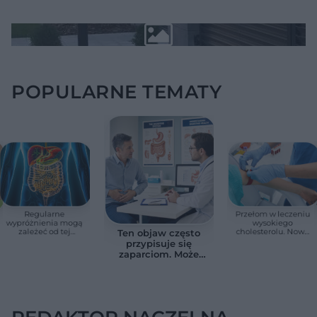
POPULARNE TEMATY
Regularne
Przełom w leczeniu
wypróżnienia mogą
wysokiego
zależeć od tej
cholesterolu. Nowa
Ten objaw często
witaminy. Odkrycie
terapia zmniejszyła
przypisuje się
zaskoczyło
LDL o ponad połowę
zaparciom. Może
naukowców
jednak wskazywać
na chorobę jelita