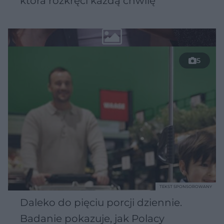
która rozkręci każdą chwilę
5
TEKST SPONSOROWANY
Daleko do pięciu porcji dziennie.
Badanie pokazuje, jak Polacy