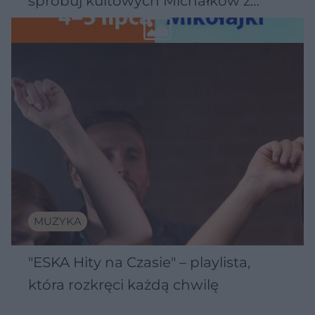
spróbuj kultowych Michałków z
Wawelu
MUZYKA
"ESKA Hity na Czasie" – playlista,
która rozkręci każdą chwilę