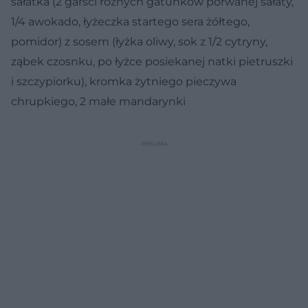
sałatka (2 garści różnych gatunków porwanej sałaty,
1/4 awokado, łyżeczka startego sera żółtego,
pomidor) z sosem (łyżka oliwy, sok z 1/2 cytryny,
ząbek czosnku, po łyżce posiekanej natki pietruszki
i szczypiorku), kromka żytniego pieczywa
chrupkiego, 2 małe mandarynki