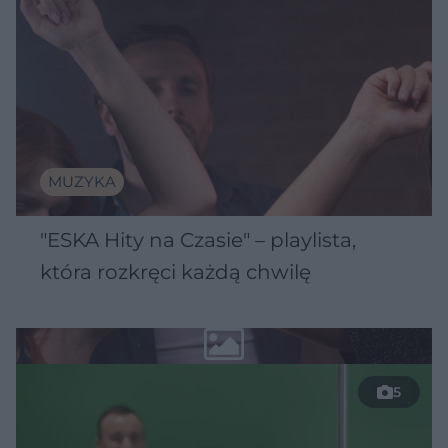
MUZYKA
"ESKA Hity na Czasie" – playlista,
która rozkręci każdą chwilę
5