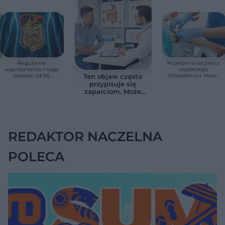
Regularne
Przełom w leczeniu
wypróżnienia mogą
wysokiego
zależeć od tej
cholesterolu. Nowa
Ten objaw często
witaminy. Odkrycie
terapia zmniejszyła
przypisuje się
zaskoczyło
LDL o ponad połowę
zaparciom. Może
naukowców
jednak wskazywać
na chorobę jelita
REDAKTOR NACZELNA
POLECA