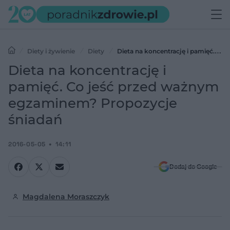
Diety i żywienie
Diety
Dieta na koncentrację i pamięć. Co
jeść przed ważnym egzaminem? Propozycje śniadań
Dieta na koncentrację i
pamięć. Co jeść przed ważnym
egzaminem? Propozycje
śniadań
2016-05-05
14:11
Dodaj do Google
Magdalena Moraszczyk