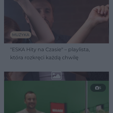
MUZYKA
"ESKA Hity na Czasie" – playlista,
która rozkręci każdą chwilę
5