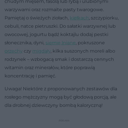
chudym mięsem, fasolą lub rybą i ulubionymi
warzywami oraz rozmaite pasty twarogowe.
Pamiętaj o świeżych ziołach,
kiełkach
, szczypiorku,
cebuli, natce pietruszki. Do sałatki warzywnej lub
owocowej, jogurtu bądź koktajlu dodaj pestki
słonecznika, dyni,
siemię lniane
, pokruszone
orzechy
czy
migdały
, kilka suszonych moreli albo
rodzynek – wzbogacą smak i dostarczą cennych
witamin oraz minerałów, które poprawią
koncentrację i pamięć.
Uwaga! Niektóre z proponowanych zestawów dla
rosłego mężczyzny mogą być głodową porcją, ale
dla drobnej dziewczyny bombą kaloryczną!