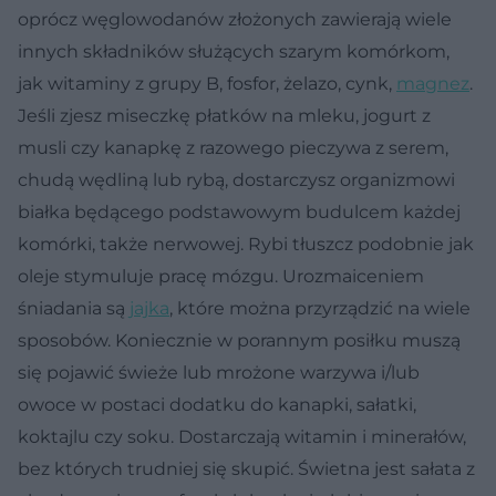
oprócz węglowodanów złożonych zawierają wiele
innych składników służących szarym komórkom,
jak witaminy z grupy B, fosfor, żelazo, cynk,
magnez
.
Jeśli zjesz miseczkę płatków na mleku, jogurt z
musli czy kanapkę z razowego pieczywa z serem,
chudą wędliną lub rybą, dostarczysz organizmowi
białka będącego podstawowym budulcem każdej
komórki, także nerwowej. Rybi tłuszcz podobnie jak
oleje stymuluje pracę mózgu. Urozmaiceniem
śniadania są
jajka
, które można przyrządzić na wiele
sposobów. Koniecznie w porannym posiłku muszą
się pojawić świeże lub mrożone warzywa i/lub
owoce w postaci dodatku do kanapki, sałatki,
koktajlu czy soku. Dostarczają witamin i minerałów,
bez których trudniej się skupić. Świetna jest sałata z