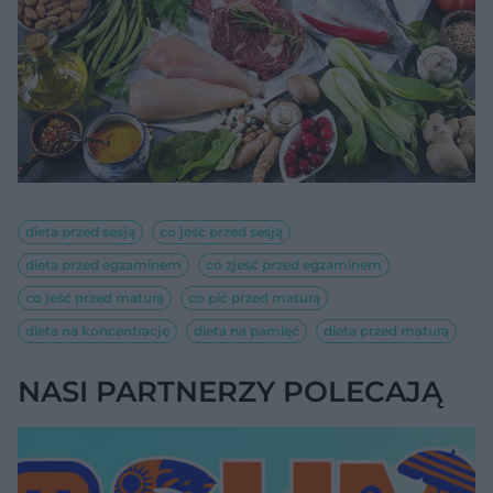
dieta przed sesją
co jeść przed sesją
dieta przed egzaminem
co zjeść przed egzaminem
co jeść przed maturą
co pić przed maturą
dieta na koncentrację
dieta na pamięć
dieta przed maturą
NASI PARTNERZY POLECAJĄ