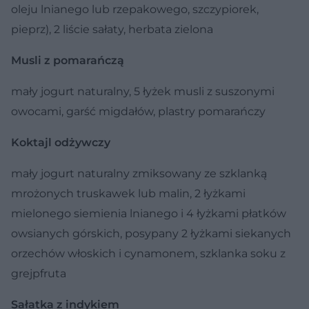
oleju lnianego lub rzepakowego, szczypiorek,
pieprz), 2 liście sałaty, herbata zielona
Musli z pomarańczą
mały jogurt naturalny, 5 łyżek musli z suszonymi
owocami, garść migdałów, plastry pomarańczy
Koktajl odżywczy
mały jogurt naturalny zmiksowany ze szklanką
mrożonych truskawek lub malin, 2 łyżkami
mielonego siemienia lnianego i 4 łyżkami płatków
owsianych górskich, posypany 2 łyżkami siekanych
orzechów włoskich i cynamonem, szklanka soku z
grejpfruta
Sałatka z indykiem