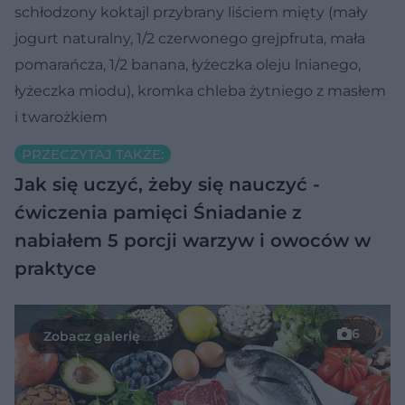
schłodzony koktajl przybrany liściem mięty (mały
jogurt naturalny, 1/2 czerwonego grejpfruta, mała
pomarańcza, 1/2 banana, łyżeczka oleju lnianego,
łyżeczka miodu), kromka chleba żytniego z masłem
i twarożkiem
PRZECZYTAJ TAKŻE:
Jak się uczyć, żeby się nauczyć -
ćwiczenia pamięci
Śniadanie z
nabiałem
5 porcji warzyw i owoców w
praktyce
6