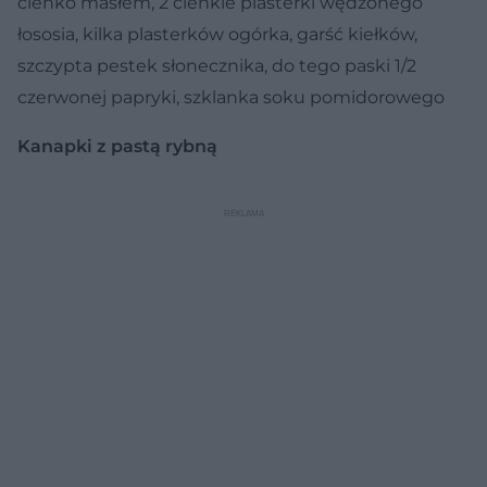
cienko masłem, 2 cienkie plasterki wędzonego
łososia, kilka plasterków ogórka, garść kiełków,
szczypta pestek słonecznika, do tego paski 1/2
czerwonej papryki, szklanka soku pomidorowego
Kanapki z pastą rybną