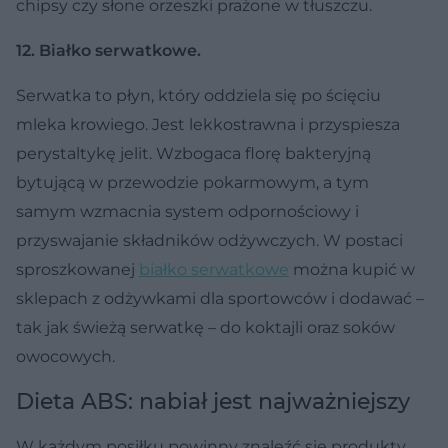
chipsy czy słone orzeszki prażone w tłuszczu.
12. Białko serwatkowe.
Serwatka to płyn, który oddziela się po ścięciu
mleka krowiego. Jest lekkostrawna i przyspiesza
perystaltykę jelit. Wzbogaca florę bakteryjną
bytującą w przewodzie pokarmowym, a tym
samym wzmacnia system odpornościowy i
przyswajanie składników odżywczych. W postaci
sproszkowanej
białko serwatkowe
można kupić w
sklepach z odżywkami dla sportowców i dodawać –
tak jak świeżą serwatkę – do koktajli oraz soków
owocowych.
Dieta ABS: nabiał jest najważniejszy
W każdym posiłku powinny znaleźć się produkty