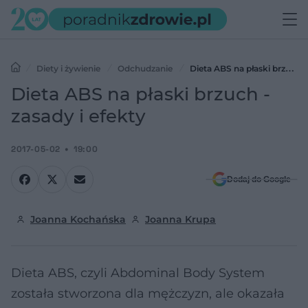
Diety i żywienie
Odchudzanie
Dieta ABS na płaski brzuch
- zasady i efekty
Dieta ABS na płaski brzuch -
zasady i efekty
2017-05-02
19:00
Dodaj do Google
Joanna Kochańska
Joanna Krupa
Dieta ABS, czyli Abdominal Body System
została stworzona dla mężczyzn, ale okazała