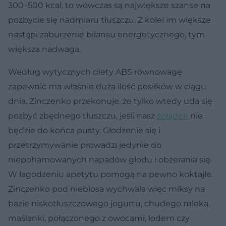
300–500 kcal, to wówczas są największe szanse na
pozbycie się nadmiaru tłuszczu. Z kolei im większe
nastąpi zaburzenie bilansu energetycznego, tym
większa nadwaga.
Według wytycznych diety ABS równowagę
zapewnić ma właśnie duża ilość posiłków w ciągu
dnia. Zinczenko przekonuje, że tylko wtedy uda się
pozbyć zbędnego tłuszczu, jeśli nasz
żołądek
nie
będzie do końca pusty. Głodzenie się i
przetrzymywanie prowadzi jedynie do
niepohamowanych napadów głodu i obżerania się.
W łagodzeniu apetytu pomogą na pewno koktajle.
Zinczenko pod niebiosa wychwala więc miksy na
bazie niskotłuszczowego jogurtu, chudego mleka,
maślanki, połączonego z owocami, lodem czy