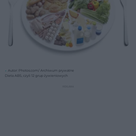
Autor: Photos.com/ Archiwum prywatne
Dieta ABS, czyli 12 grup żywieniowych