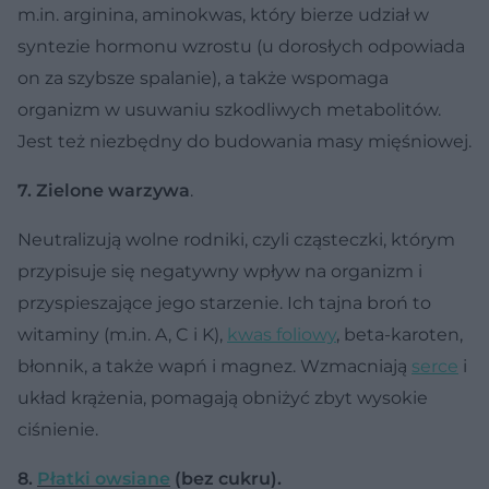
m.in. arginina, aminokwas, który bierze udział w
syntezie hormonu wzrostu (u dorosłych odpowiada
on za szybsze spalanie), a także wspomaga
organizm w usuwaniu szkodliwych metabolitów.
Jest też niezbędny do budowania masy mięśniowej.
7. Zielone warzywa
.
Neutralizują wolne rodniki, czyli cząsteczki, którym
przypisuje się negatywny wpływ na organizm i
przyspieszające jego starzenie. Ich tajna broń to
witaminy (m.in. A, C i K),
kwas foliowy
, beta-karoten,
błonnik, a także wapń i magnez. Wzmacniają
serce
i
układ krążenia, pomagają obniżyć zbyt wysokie
ciśnienie.
8.
Płatki owsiane
(bez cukru).