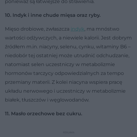
ponieważ są łatwiejsze do strawienia.
10. Indyk i inne chude mięsa oraz ryby.
Mięso drobiowe, zwłaszcza
indyk
, ma mnóstwo
wartości odżywczych, a niewiele kalorii. Jest dobrym
źródłem m.in. niacyny, selenu, cynku, witaminy B6 –
niedobór tej ostatniej może utrudnić odchudzanie,
natomiast selen uczestniczy w metabolizmie
hormonów tarczycy odpowiedzialnych za tempo
przemiany materii. Z kolei niacyna wspiera pracę
układu nerwowego i uczestniczy w metabolizmie
białek, tłuszczów i węglowodanów.
11. Masło orzechowe bez cukru.