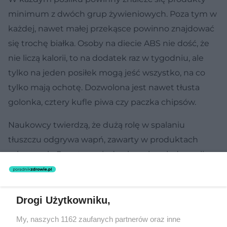
minimum z dwóch grup żywieniowych. Poza tym w
każdej, nawet małej przekąsce powinno znajdować
się trochę białka. Osoby na diecie ABS nie dość, że
nie liczą kalorii, to na dodatek raz w tygodniu, ale
tylko na jeden posiłek mogą jeść wszystko, na co
tylko mają ochotę. Dozwolona jest nawet tłusta
golonka, cztery kufle piwa czy paczka chipsów.
Naukowcy twierdzą, że dużą rolę w spalaniu
tłuszczu odgrywa wapń, zawarty w produktach
mlecznych. Poza tym nigdy nie walcz głodem pijąc
bez pohamowania wszelkie napoje. Wbrew
pozorom, płyny też mają swoje kalorie,
niejednokrotnie bardziej tuczące niż te w
Drogi Użytkowniku,
produktach stałych. Na pewno trzeba pożegnać się
My, naszych 1162 zaufanych partnerów oraz inne