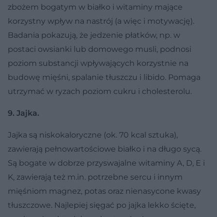
zbożem bogatym w białko i witaminy mające
korzystny wpływ na nastrój (a więc i motywację).
Badania pokazują, że jedzenie płatków, np. w
postaci owsianki lub domowego musli, podnosi
poziom substancji wpływających korzystnie na
budowę mięśni, spalanie tłuszczu i libido. Pomaga
utrzymać w ryzach poziom cukru i cholesterolu.
9. Jajka.
Jajka są niskokaloryczne (ok. 70 kcal sztuka),
zawierają pełnowartościowe białko i na długo sycą.
Są bogate w dobrze przyswajalne witaminy A, D, E i
K, zawierają też m.in. potrzebne sercu i innym
mięśniom magnez, potas oraz nienasycone kwasy
tłuszczowe. Najlepiej sięgać po jajka lekko ścięte,