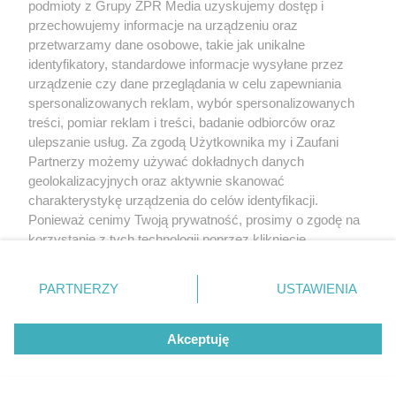
na czas całej diety z alkoholem. Udowodniono
podmioty z Grupy ZPR Media uzyskujemy dostęp i
przechowujemy informacje na urządzeniu oraz
bowiem, że alkohol sprawia, że organizm
przetwarzamy dane osobowe, takie jak unikalne
spala tłuszcz prawie o 40 proc. wolniej. W miejsce
identyfikatory, standardowe informacje wysyłane przez
alkoholu zdecydowanie lepiej wprowadzić wodę
urządzenie czy dane przeglądania w celu zapewniania
mineralną, zieloną herbatę oraz odtłuszczone mleko.
spersonalizowanych reklam, wybór spersonalizowanych
treści, pomiar reklam i treści, badanie odbiorców oraz
ulepszanie usług. Za zgodą Użytkownika my i Zaufani
Partnerzy możemy używać dokładnych danych
geolokalizacyjnych oraz aktywnie skanować
charakterystykę urządzenia do celów identyfikacji.
Ponieważ cenimy Twoją prywatność, prosimy o zgodę na
korzystanie z tych technologii poprzez kliknięcie
„Akceptuję”. Zgoda jest dobrowolna i zawsze możesz ją
zmienić/wycofać klikając przycisk ustawień prywatności
PARTNERZY
USTAWIENIA
znajdujący się w lewym dolnym rogu strony
. Niektóre
rodzaje przetwarzania danych nie wymagają zgody
Akceptuję
użytkownika, ale masz prawo sprzeciwić się takiemu
przetwarzaniu. Preferencje będą miały zastosowanie tylko
na tej witrynie.