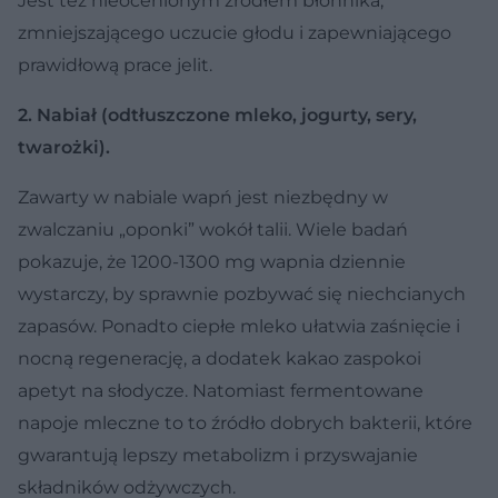
Jest też nieocenionym źródłem błonnika,
zmniejszającego uczucie głodu i zapewniającego
prawidłową prace jelit.
2. Nabiał (odtłuszczone mleko, jogurty, sery,
twarożki).
Zawarty w nabiale wapń jest niezbędny w
zwalczaniu „oponki” wokół talii. Wiele badań
pokazuje, że 1200-1300 mg wapnia dziennie
wystarczy, by sprawnie pozbywać się niechcianych
zapasów. Ponadto ciepłe mleko ułatwia zaśnięcie i
nocną regenerację, a dodatek kakao zaspokoi
apetyt na słodycze. Natomiast fermentowane
napoje mleczne to to źródło dobrych bakterii, które
gwarantują lepszy metabolizm i przyswajanie
składników odżywczych.