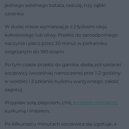
jednego solidnego batata, cebulę, trzy ząbki
czosnku.
W dużej misce wymieszaj je z 2 łyżkami oleju
kokosowego lub oliwy. Przełóż do żaroodpornego
naczynia i piecz przez 20 minut w piekarniku
rozgrzanym do 180 stopni.
Po tym czasie przełóż do garnka, dodaj pół szklanki
soczewicy (wcześniej namoczonej prze 1-2 godziny
w wodzie) i 3 szklanki bulionu warzywnego. całość
zagotuj.
Przypraw solą, pieprzem, chili,
kminem rzymskim
,
kurkumą i imbirem.
Po kilkunastu minutach soczewica się ugotuje, a