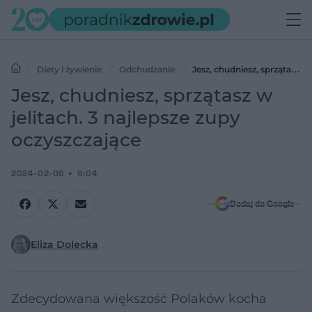
Diety i żywienie
Odchudzanie
Jesz, chudniesz, sprzątasz w
jelitach. 3 najlepsze zupy oczyszczające
Jesz, chudniesz, sprzątasz w
jelitach. 3 najlepsze zupy
oczyszczające
2024-02-06
9:04
Dodaj do Google
Eliza Dolecka
Zdecydowana większość Polaków kocha