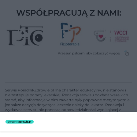
WSPÓŁPRACUJĄ Z NAMI:
Serwis PoradnikZdrowie.pl ma charakter edukacyjny, nie stanowi i
nie zastępuje porady lekarskiej. Redakcja serwisu dokłada wszelkich
starań, aby informacje w nim zawarte były poprawne merytorycznie,
jednakże decyzja dotycząca leczenia należy do lekarza. Redakcja i
wydawca serwisu nie ponoszą odpowiedzialności wynikającej z
zastosowania informacji zamieszczonych na stronach serwisu, który
nie prowadzi działalności leczniczej polegającej na udzielaniu
świadczeń zdrowotnych w rozumieniu art. 3 ust 1 ustawy o
działalności leczniczej.