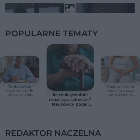
POPULARNE TEMATY
To nie zawsze
Nagłe parcie na
niestrawność. Te
mocz nie zawsze
objawy mogą
oznacza pełny
Ile maksymalnie
wskazywać na raka
pęcherz. Czasem
może żyć człowiek?
trzustki
przyczyna jest
Naukowcy podali
poważniejsza
zaskakującą liczbę
REDAKTOR NACZELNA