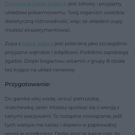
Oczywiście każdy krupnik
jest zdrowy i przyjazny
układowi pokarmowemu. Twój organizm uwielbia
dietetyczną różnorodność, więc ze składem zupy
możesz eksperymentować.
Zupa z
kaszą jaglaną
jest polecana jako szczególnie
przyjazna wątrobie i żołądkowi. Podobno zapobiega
zgadze. Dzięki bogactwu witamin z grupy B działa
też kojąco na układ nerwowy.
Przygotowanie:
Do garnka wlej wodę, wrzuć pietruszkę,
marchewkę, seler. Możesz spotkać się z wersją z
tartymi warzywami. To rozsądne rozwiązanie, jeśli
tych warzyw nie lubisz i dopiero w papkowatej
wersji je przełkniesz. Dodaj jeszcze kaszę oraz do