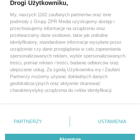
Drogi Użytkowniku,
Żaden utwór zamieszczony w serwisie nie może być powielany i
My, naszych 1162 zaufanych partnerów oraz inne
rozpowszechniany lub dalej rozpowszechniany w jakikolwiek sposób
podmioty z Grupy ZPR Media uzyskujemy dostęp i
(w tym także elektroniczny lub mechaniczny) na jakimkolwiek polu
eksploatacji w jakiejkolwiek formie, włącznie z umieszczaniem w
przechowujemy informacje na urządzeniu oraz
Internecie bez pisemnej zgody właściciela praw. Jakiekolwiek użycie
przetwarzamy dane osobowe, takie jak unikalne
lub wykorzystanie utworów w całości lub w części z naruszeniem
identyfikatory, standardowe informacje wysyłane przez
prawa, tzn. bez właściwej zgody, jest zabronione pod groźbą kary i
może być ścigane prawnie.
urządzenie czy dane przeglądania w celu zapewniania
spersonalizowanych reklam, wybór spersonalizowanych
treści, pomiar reklam i treści, badanie odbiorców oraz
ulepszanie usług. Za zgodą Użytkownika my i Zaufani
Partnerzy możemy używać dokładnych danych
geolokalizacyjnych oraz aktywnie skanować
charakterystykę urządzenia do celów identyfikacji.
O nas
Ponieważ cenimy Twoją prywatność, prosimy o zgodę na
korzystanie z tych technologii poprzez kliknięcie
Informacje prawne
„Akceptuję”. Zgoda jest dobrowolna i zawsze możesz ją
zmienić/wycofać klikając przycisk ustawień prywatności
Nasze serwisy
PARTNERZY
USTAWIENIA
znajdujący się w lewym dolnym rogu strony
. Niektóre
© 2026 Grupa ZPR Media
rodzaje przetwarzania danych nie wymagają zgody
Akceptuję
użytkownika, ale masz prawo sprzeciwić się takiemu