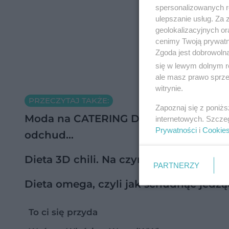
spersonalizowanych re
ulepszanie usług. Za
geolokalizacyjnych or
cenimy Twoją prywatno
Zgoda jest dobrowoln
się w lewym dolnym r
ale masz prawo sprzec
witrynie.
PRZECZYTAJ TAKŻE:
Zapoznaj się z poniż
Moda na CATERING DIETETYCZNY. Czy 
internetowych. Szcze
Prywatności
i
Cookie
odchud…
Dieta 3D chili. Na czym polega dieta 3D
PARTNERZY
Dieta omega, czyli jak schudnąć jedz
To ci się przyda