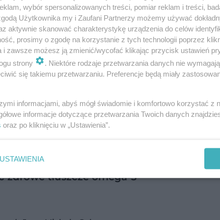
klam, wybór spersonalizowanych treści, pomiar reklam i treści, bad
 zgodą Użytkownika my i Zaufani Partnerzy możemy używać dokład
az aktywnie skanować charakterystykę urządzenia do celów identyfi
ść, prosimy o zgodę na korzystanie z tych technologii poprzez klikn
a i zawsze możesz ją zmienić/wycofać klikając przycisk ustawień pr
ogu strony
. Niektóre rodzaje przetwarzania danych nie wymagaj
iwić się takiemu przetwarzaniu. Preferencje będą miały zastosowanie
szymi informacjami, abyś mógł świadomie i komfortowo korzystać z
gotowe zestawy dań to skuteczna metoda
gółowe informacje dotyczące przetwarzania Twoich danych znajdzi
s
oraz po kliknięciu w „Ustawienia”.
 chili? Dlaczego dieta 3D chili jest sku…
USTAWIENIA
ąc zdrowe tłuszcze omega-3