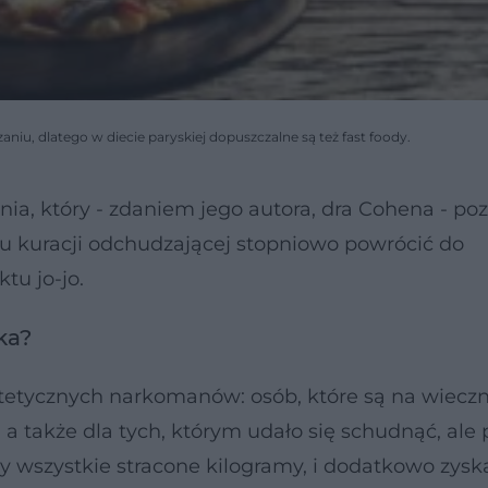
iu, dlatego w diecie paryskiej dopuszczalne są też fast foody.
ia, który - zdaniem jego autora, dra Cohena - po
u kuracji odchudzającej stopniowo powrócić do
tu jo-jo.
ka?
etetycznych narkomanów: osób, które są na wieczne
a także dla tych, którym udało się schudnąć, ale 
ły wszystkie stracone kilogramy, i dodatkowo zyska