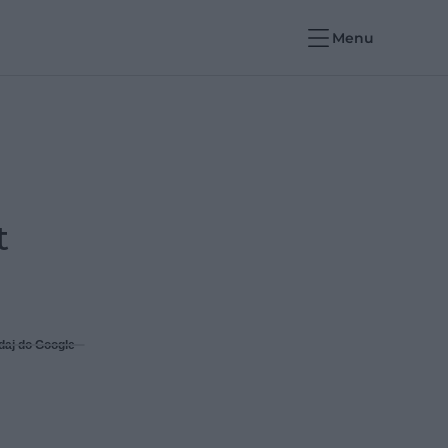
Menu
t
daj do Google