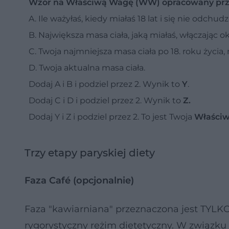
Wzór na Właściwą Wagę (WW) opracowany prze
A. Ile ważyłaś, kiedy miałaś 18 lat i się nie odchud
B. Największa masa ciała, jaką miałaś, włączając ok
C. Twoja najmniejsza masa ciała po 18. roku życia, 
D. Twoja aktualna masa ciała.
Dodaj A i B i podziel przez 2. Wynik to
Y
.
Dodaj C i D i podziel przez 2. Wynik to
Z.
Dodaj Y i Z i podziel przez 2. To jest Twoja
Właści
Trzy etapy paryskiej diety
Faza Café (opcjonalnie)
Faza "kawiarniana" przeznaczona jest TYLK
rygorystyczny reżim dietetyczny. W związku