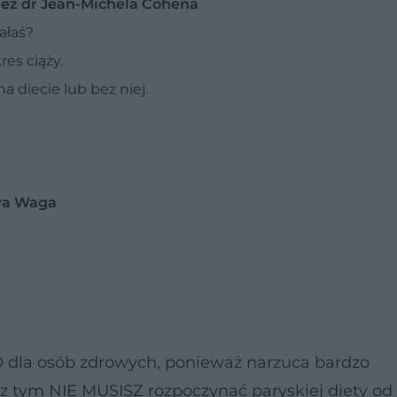
z dr Jean-Michela Cohena
załaś?
res ciąży.
na diecie lub bez niej.
wa Waga
O dla osób zdrowych, ponieważ narzuca bardzo
 z tym NIE MUSISZ rozpoczynać paryskiej diety od 