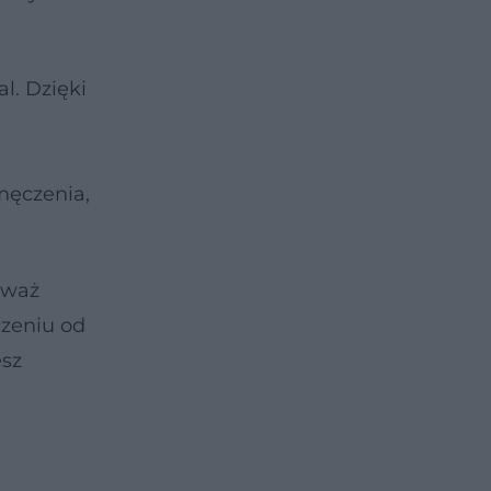
l. Dzięki
męczenia,
eważ
czeniu od
esz