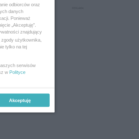
anie odbiorców oraz
nych danych
kacji. Ponieważ
ięcie „Akceptuję”.
ywatności znajdujący
ą zgody użytkownika,
 tylko na tej
 naszych serwisów
esz w
Polityce
Akceptuję