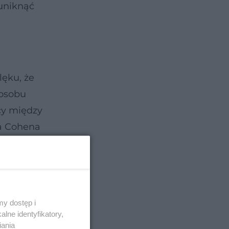
 uniknąć
lęku, że
posobu
icy między
ra Cohena
rmet.
y dostęp i
lne identyfikatory,
iania