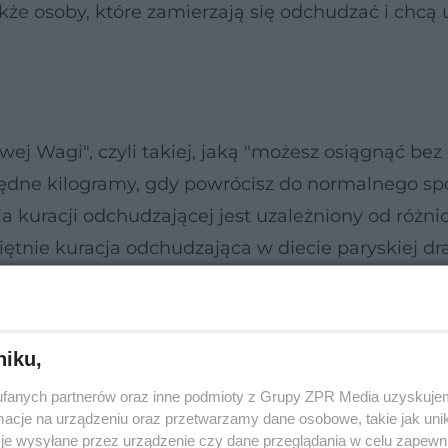
kże osoby, które zamierzają się odchudzać i chcą
ej Wagi", czyli takiej, jaką "możesz osiągnąć bez 
będne kilogramy, gdy powrócisz do normalnego s
a kuracji odchudzającej jest uzależniony od różn
ętnie kuracja odchudzająca w diecie paryskiej d
z przez trzy fazy odchudzania: Café, Bistro i Gou
niku,
fanych partnerów oraz inne podmioty z Grupy ZPR Media uzyskujem
cje na urządzeniu oraz przetwarzamy dane osobowe, takie jak unika
je wysyłane przez urządzenie czy dane przeglądania w celu zapewn