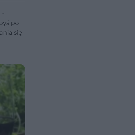
 -
abyś po
nia się