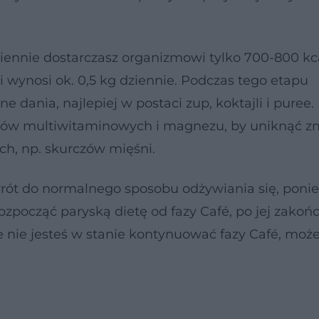
ziennie dostarczasz organizmowi tylko 700-800 kca
 wynosi ok. 0,5 kg dziennie. Podczas tego etapu
dania, najlepiej w postaci zup, koktajli i puree.
atów multiwitaminowych i magnezu, by uniknąć z
ch, np. skurczów mięśni.
rót do normalnego sposobu odżywiania się, poni
 rozpocząć paryską dietę od fazy Café, po jej zakoń
 że nie jesteś w stanie kontynuować fazy Café, moż