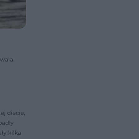
zwala
j diecie,
padły
ły kilka