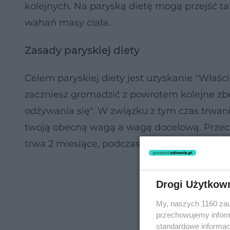
kolejnych. Na paryską dietę mogą przejść ta
wahań masy ciała.
Zasady paryskiej diety
Celem paryskiej diety jest uzyskanie "Właściw
zaczniesz gromadzić z powrotem kolejne z
odżywania się". W związku z tym czas trwani
twoją obecną wagą a wagą docelową. Przeci
trwa 2 miesiące, podczas których przechodzis
Drogi Użytkow
My, naszych 1160 zau
przechowujemy informa
standardowe informac