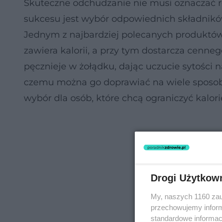
Skuteczne odchudzanie nie musi oznaczać re
sukcesu jest wybór odpowiednich składników,
Jednym z najbardziej polecanych produktó
zawiera kalorii, a przy tym dostarcza cenn
pęcznieje w żołądku, dając uczucie sytości 
czemu można go doprawiać na wiele sposobó
wybór dla osób, które chcą ograniczyć kalori
Drogi Użytkow
My, naszych 1160 zau
przechowujemy informa
standardowe informac