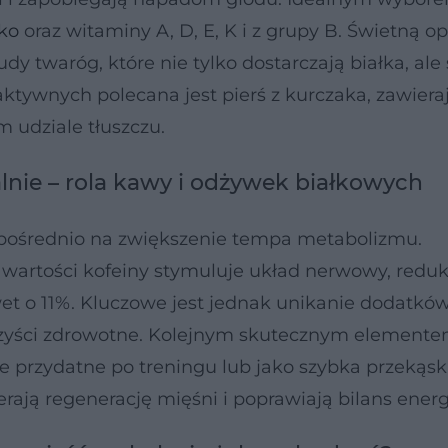
ko
oraz witaminy A, D, E, K i z grupy B. Świetną o
udy twaróg, które nie tylko dostarczają białka, ale 
aktywnych polecana jest pierś z kurczaka, zawiera
 udziale tłuszczu.
lnie – rola kawy i odżywek białkowych
pośrednio na zwiększenie tempa metabolizmu.
 zawartości kofeiny stymuluje układ nerwowy, redu
et o 11%. Kluczowe jest jednak unikanie dodatków
orzyści zdrowotne. Kolejnym skutecznym elemente
e przydatne po treningu lub jako szybka przekąsk
erają regenerację mięśni i poprawiają bilans ener