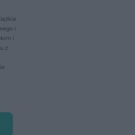
iężkie
wego i
kim i
u z
ie