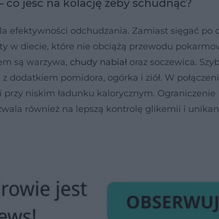
– co jeść na kolację żeby schudnąć?
a efektywności odchudzania. Zamiast sięgać po c
kty w diecie, które nie obciążą przewodu pokarmo
em są warzywa,
chudy nabiał
oraz soczewica. Szyb
z dodatkiem pomidora, ogórka i ziół. W połączeni
ci przy niskim ładunku kalorycznym. Ograniczenie
la również na lepszą kontrolę glikemii i unikan