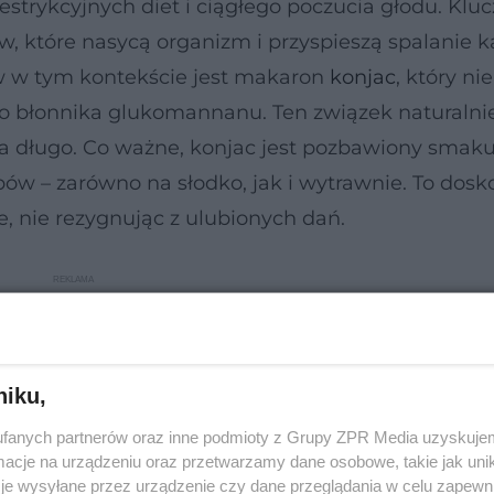
strykcyjnych diet i ciągłego poczucia głodu. Klu
 które nasycą organizm i przyspieszą spalanie kal
w w tym kontekście jest makaron
konjac
, który ni
ego błonnika glukomannanu. Ten związek naturalni
na długo. Co ważne, konjac jest pozbawiony smaku,
w – zarówno na słodko, jak i wytrawnie. To dosk
e, nie rezygnując z ulubionych dań.
niku,
fanych partnerów oraz inne podmioty z Grupy ZPR Media uzyskujem
cje na urządzeniu oraz przetwarzamy dane osobowe, takie jak unika
je wysyłane przez urządzenie czy dane przeglądania w celu zapewn