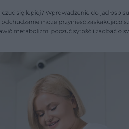
 czuć się lepiej? Wprowadzenie do jadłospis
dchudzanie może przynieść zaskakująco sz
rawić metabolizm, poczuć sytość i zadbać o s