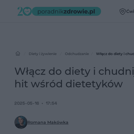
Ćwi
Diety i żywienie
Odchudzanie
Włącz do diety i chud
Włącz do diety i chudnij
hit wśród dietetyków
2025-05-16
17:54
Romana Makówka