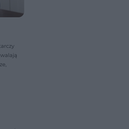
arczy
zwalają
ze,