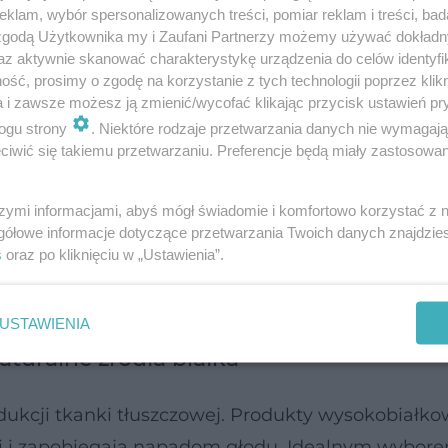
klam, wybór spersonalizowanych treści, pomiar reklam i treści, bad
 zgodą Użytkownika my i Zaufani Partnerzy możemy używać dokład
az aktywnie skanować charakterystykę urządzenia do celów identyfi
ść, prosimy o zgodę na korzystanie z tych technologii poprzez klikn
a i zawsze możesz ją zmienić/wycofać klikając przycisk ustawień pr
njacu i soczewicy na metabolizm
ogu strony
. Niektóre rodzaje przetwarzania danych nie wymagaj
iwić się takiemu przetwarzaniu. Preferencje będą miały zastosowanie
o sprzymierzeńcy osób dbających o zdrowie metabo
kę jelit, zmniejsza wzdęcia i zapobiega zaparcio
szymi informacjami, abyś mógł świadomie i komfortowo korzystać z
gółowe informacje dotyczące przetwarzania Twoich danych znajdzi
y konjac, ale również soczewica – roślinne źródło
s
oraz po kliknięciu w „Ustawienia”.
racę jelit. Spożywanie soczewicy kilka razy w tygo
ąski i poprawić wchłanianie składników odżywczy
USTAWIENIA
aturalne źródła białka
dukcji tkanki tłuszczowej. Produkty wysokobiałko
rwi i zapobiegają napadom głodu. Idealnym wybor