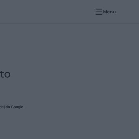
Menu
 to
daj do Google