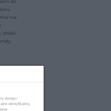
czem do
orii.
emal nie
e
 dzięki
onały
y dostęp i
lne identyfikatory,
iania