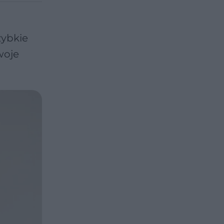
u
ybkie
woje