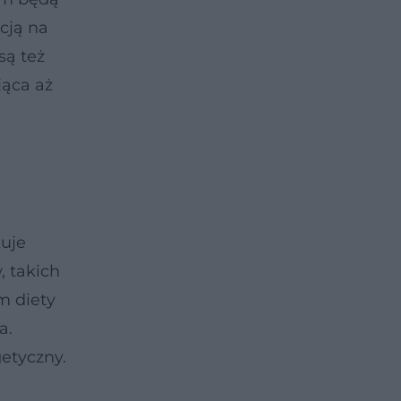
pcją na
są też
jąca aż
kuje
, takich
m diety
a.
getyczny.