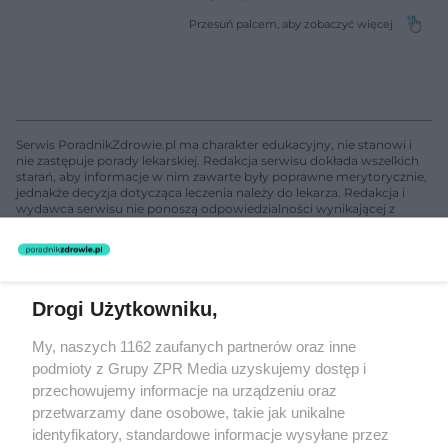
Serwis PoradnikZdrowie.pl ma charakter edukacyjny, nie stanowi i
nie zastępuje porady lekarskiej. Redakcja serwisu dokłada wszelkich
starań, aby informacje w nim zawarte były poprawne merytorycznie,
jednakże decyzja dotycząca leczenia należy do lekarza. Redakcja i
wydawca serwisu nie ponoszą odpowiedzialności wynikającej z
zastosowania informacji zamieszczonych na stronach serwisu, który
nie prowadzi działalności leczniczej polegającej na udzielaniu
świadczeń zdrowotnych w rozumieniu art. 3 ust 1 ustawy o
działalności leczniczej.
Drogi Użytkowniku,
Żaden utwór zamieszczony w serwisie nie może być powielany i
My, naszych 1162 zaufanych partnerów oraz inne
rozpowszechniany lub dalej rozpowszechniany w jakikolwiek sposób
podmioty z Grupy ZPR Media uzyskujemy dostęp i
(w tym także elektroniczny lub mechaniczny) na jakimkolwiek polu
eksploatacji w jakiejkolwiek formie, włącznie z umieszczaniem w
przechowujemy informacje na urządzeniu oraz
Internecie bez pisemnej zgody właściciela praw. Jakiekolwiek użycie
przetwarzamy dane osobowe, takie jak unikalne
lub wykorzystanie utworów w całości lub w części z naruszeniem
identyfikatory, standardowe informacje wysyłane przez
prawa, tzn. bez właściwej zgody, jest zabronione pod groźbą kary i