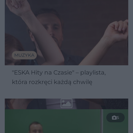
MUZYKA
"ESKA Hity na Czasie" – playlista,
która rozkręci każdą chwilę
5