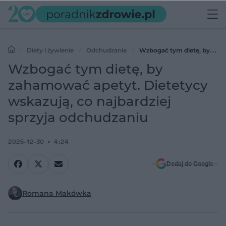
Diety i żywienie
Odchudzanie
Wzbogać tym dietę, by
zahamować apetyt. Dietetycy wskazują, co najbardziej sprzyja
Wzbogać tym dietę, by
odchudzaniu
zahamować apetyt. Dietetycy
wskazują, co najbardziej
sprzyja odchudzaniu
2025-12-30
4:24
Dodaj do Google
Romana Makówka