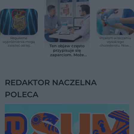
Regularne
Przełom w leczeniu
wypróżnienia mogą
wysokiego
zależeć od tej
cholesterolu. Nowa
Ten objaw często
witaminy. Odkrycie
terapia zmniejszyła
przypisuje się
zaskoczyło
LDL o ponad połowę
zaparciom. Może
naukowców
jednak wskazywać
na chorobę jelita
REDAKTOR NACZELNA
POLECA