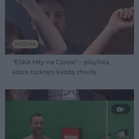
MUZYKA
"ESKA Hity na Czasie" – playlista,
która rozkręci każdą chwilę
5