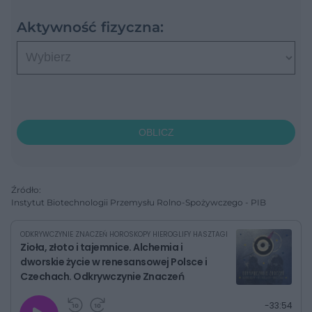
Aktywność fizyczna:
OBLICZ
Źródło:
Instytut Biotechnologii Przemysłu Rolno-Spożywczego - PIB
ODKRYWCZYNIE ZNACZEŃ HOROSKOPY HIEROGLIFY HASZTAGI
Zioła, złoto i tajemnice. Alchemia i
dworskie życie w renesansowej Polsce i
Czechach. Odkrywczynie Znaczeń
G
P
P
P
-
33:54
r
r
r