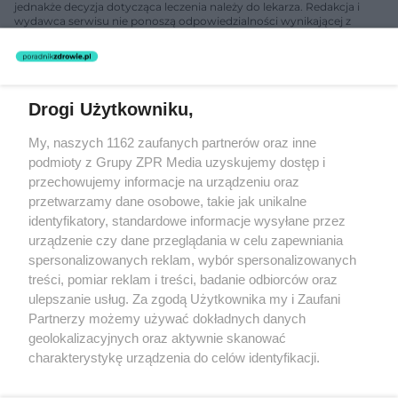
jednakże decyzja dotycząca leczenia należy do lekarza. Redakcja i
wydawca serwisu nie ponoszą odpowiedzialności wynikającej z
zastosowania informacji zamieszczonych na stronach serwisu, który
nie prowadzi działalności leczniczej polegającej na udzielaniu
świadczeń zdrowotnych w rozumieniu art. 3 ust 1 ustawy o
działalności leczniczej.
Drogi Użytkowniku,
Żaden utwór zamieszczony w serwisie nie może być powielany i
My, naszych 1162 zaufanych partnerów oraz inne
rozpowszechniany lub dalej rozpowszechniany w jakikolwiek sposób
podmioty z Grupy ZPR Media uzyskujemy dostęp i
(w tym także elektroniczny lub mechaniczny) na jakimkolwiek polu
eksploatacji w jakiejkolwiek formie, włącznie z umieszczaniem w
przechowujemy informacje na urządzeniu oraz
Internecie bez pisemnej zgody właściciela praw. Jakiekolwiek użycie
przetwarzamy dane osobowe, takie jak unikalne
lub wykorzystanie utworów w całości lub w części z naruszeniem
identyfikatory, standardowe informacje wysyłane przez
prawa, tzn. bez właściwej zgody, jest zabronione pod groźbą kary i
może być ścigane prawnie.
urządzenie czy dane przeglądania w celu zapewniania
spersonalizowanych reklam, wybór spersonalizowanych
treści, pomiar reklam i treści, badanie odbiorców oraz
ulepszanie usług. Za zgodą Użytkownika my i Zaufani
Partnerzy możemy używać dokładnych danych
geolokalizacyjnych oraz aktywnie skanować
charakterystykę urządzenia do celów identyfikacji.
O nas
Ponieważ cenimy Twoją prywatność, prosimy o zgodę na
korzystanie z tych technologii poprzez kliknięcie