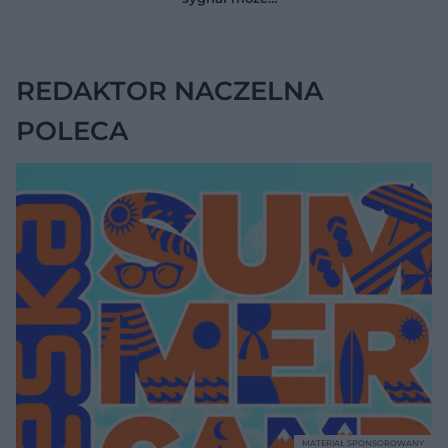
jelitach
wskazywać na
chorobę, która długo
nie daje objawów
REDAKTOR NACZELNA
POLECA
MATERIAŁ SPONSOROWANY