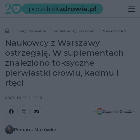
Diety i żywienie
Suplementy i odżywki
Naukowcy z
Warszawy ostrzegają. W suplementach znaleziono toksyczne
Naukowcy z Warszawy
pierwiastki ołowiu, kadmu i rtęci
ostrzegają. W suplementach
znaleziono toksyczne
pierwiastki ołowiu, kadmu i
rtęci
2025-10-17
11:18
Dodaj do Google
Romana Makówka