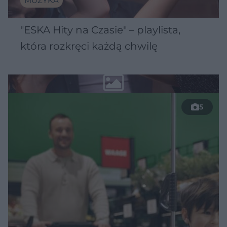
MUZYKA
"ESKA Hity na Czasie" – playlista,
która rozkręci każdą chwilę
5