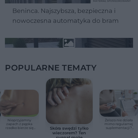
MATERIAŁ SPONSOROWANY
Beninca. Najszybsza, bezpieczna i
nowoczesna automatyka do bram
POPULARNE TEMATY
Nieprzyjemny
Żelazo nie działa
zapach z pępka
mimo regularnej
rzadko bierze się
suplementacji?
Skóra swędzi tylko
znikąd. Jeden objaw
Przyczyna może
wieczorem? Ten
zmienia wszystko
ukrywać się w
sygnał może