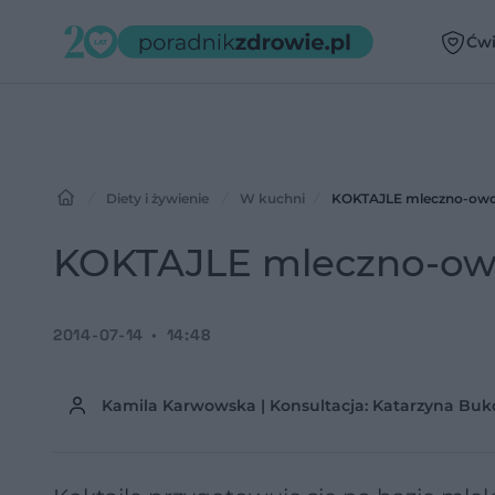
Ćwi
Diety i żywienie
W kuchni
KOKTAJLE mleczno-owoc
KOKTAJLE mleczno-owo
2014-07-14
14:48
Kamila Karwowska | Konsultacja: Katarzyna Buko