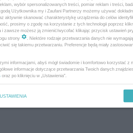
klam, wybór spersonalizowanych treści, pomiar reklam i treści, bad
 zgodą Użytkownika my i Zaufani Partnerzy możemy używać dokład
az aktywnie skanować charakterystykę urządzenia do celów identyfi
ść, prosimy o zgodę na korzystanie z tych technologii poprzez klikn
a i zawsze możesz ją zmienić/wycofać klikając przycisk ustawień pr
ogu strony
. Niektóre rodzaje przetwarzania danych nie wymagaj
iwić się takiemu przetwarzaniu. Preferencje będą miały zastosowanie
szymi informacjami, abyś mógł świadomie i komfortowo korzystać z
gółowe informacje dotyczące przetwarzania Twoich danych znajdzi
jle tworzące jadłospis w diecie dr. Barda…
s
oraz po kliknięciu w „Ustawienia”.
pijąc warzywne koktajle
USTAWIENIA
 dla zdrowia i urody