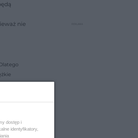
będą
nieważ nie
 Dlatego
ężkie
y dostęp i
lne identyfikatory,
iania