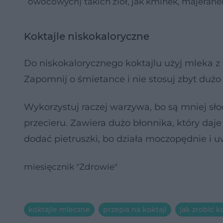
owocowych) takich ziół, jak kminek, majeranek
Koktajle niskokaloryczne
Do niskokalorycznego koktajlu użyj mleka z 0,
Zapomnij o śmietance i nie stosuj zbyt dużo
Wykorzystuj raczej warzywa, bo są mniej sło
przecieru. Zawiera dużo błonnika, który daje
dodać pietruszki, bo działa moczopędnie i
miesięcznik "Zdrowie"
koktajle mleczne
przepis na koktajl
jak zrobić k