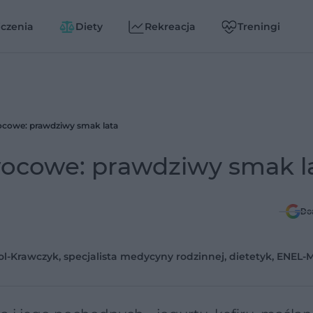
czenia
Diety
Rekreacja
Treningi
owe: prawdziwy smak lata
cowe: prawdziwy smak l
Do
l-Krawczyk, specjalista medycyny rodzinnej, dietetyk, ENEL