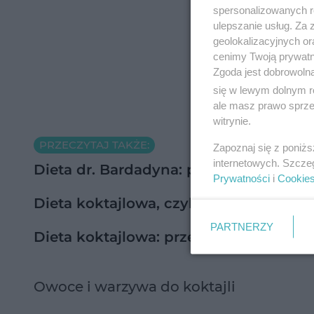
spersonalizowanych re
ulepszanie usług. Za
geolokalizacyjnych or
cenimy Twoją prywatno
Zgoda jest dobrowoln
się w lewym dolnym r
ale masz prawo sprzec
witrynie.
PRZECZYTAJ TAKŻE:
Zapoznaj się z poniż
internetowych. Szcze
Dieta dr. Bardadyna: przepisy na kokta
Prywatności
i
Cookie
Dieta koktajlowa, czyli jak schudnąć, 
PARTNERZY
Dieta koktajlowa: przepisy na koktajle
Owoce i warzywa do koktajli