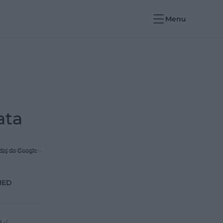
Menu
ata
daj do Google
-MED