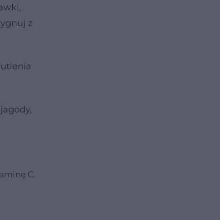
awki,
zygnuj z
utlenia
jagody,
taminę C.