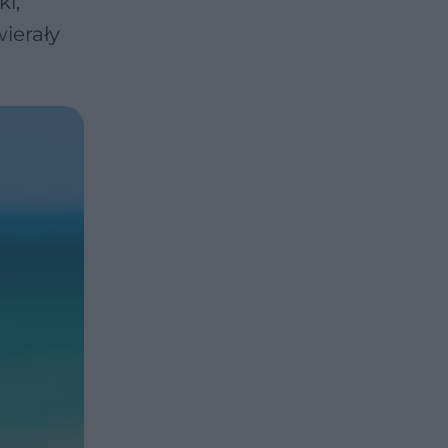
ki,
wierały