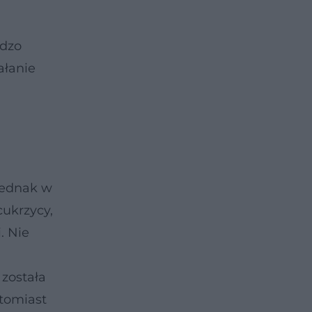
rdzo
ałanie
u
Jednak w
ukrzycy,
. Nie
 została
atomiast