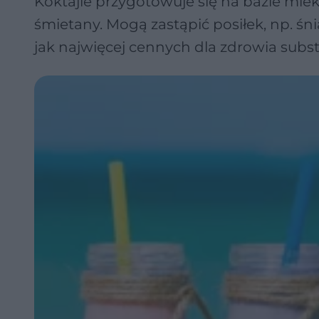
Koktajle przygotowuje się na bazie mleka
śmietany. Mogą zastąpić posiłek, np. śni
jak najwięcej cennych dla zdrowia substan