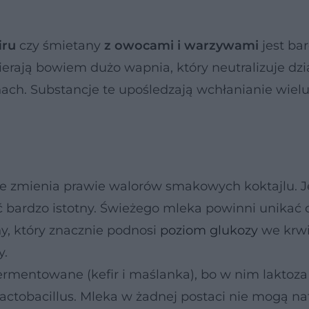
iru
czy śmietany
z owocami i warzywami
jest ba
ają bowiem dużo wapnia, który neutralizuje dzi
nach. Substancje te upośledzają wchłanianie wiel
ie zmienia prawie walorów smakowych koktajlu. 
ardzo istotny. Świeżego mleka powinni unikać c
ny, który znacznie podnosi
poziom glukozy
we krwi
y.
ermentowane (kefir i maślanka), bo w nim laktoza
Lactobacillus. Mleka w żadnej postaci nie mogą n