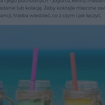
 i jego pochodnych - jogurtu, kefiru, maślan
adanie lub kolację. Żeby koktajle mleczne za
cji, trzeba wiedzieć, co z czym i jak łączyć.