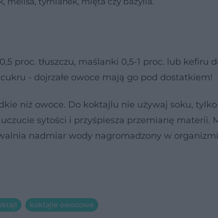
, melisa, tymianek, mięta czy bazylia.
5 proc. tłuszczu, maślanki 0,5-1 proc. lub kefiru do
 cukru - dojrzałe owoce mają go pod dostatkiem!
dkie niż owoce. Do koktajlu nie używaj soku, tylko
 uczucie sytości i przyśpiesza przemianę materii.
 uwalnia nadmiar wody nagromadzony w organizmi
oktajl
koktajle owocowe