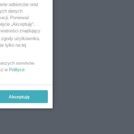
anie odbiorców oraz
nych danych
kacji. Ponieważ
ięcie „Akceptuję”.
ywatności znajdujący
ą zgody użytkownika,
 tylko na tej
 naszych serwisów
esz w
Polityce
Akceptuję