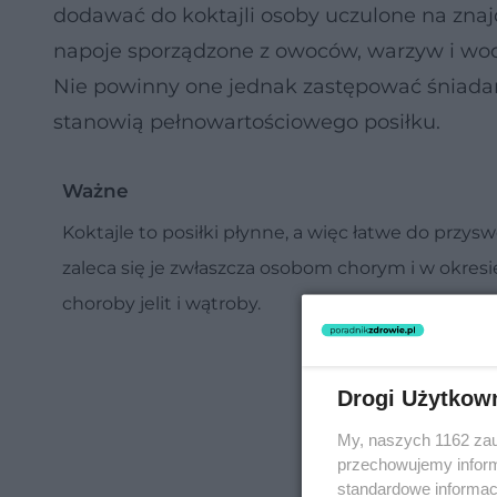
dodawać do koktajli osoby uczulone na znaj
napoje sporządzone z owoców, warzyw i wo
Nie powinny one jednak zastępować śniadani
stanowią pełnowartościowego posiłku.
Ważne
Koktajle to posiłki płynne, a więc łatwe do przy
zaleca się je zwłaszcza osobom chorym i w okres
choroby jelit i wątroby.
Drogi Użytkow
My, naszych 1162 zau
przechowujemy informa
standardowe informac