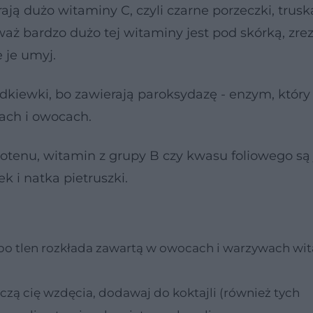
ają dużo witaminy C, czyli czarne porzeczki, trusk
aż bardzo dużo tej witaminy jest pod skórką, zre
 je umyj.
kiewki, bo zawierają paroksydazę - enzym, który 
ach i owocach.
tenu, witamin z grupy B czy kwasu foliowego są 
k i natka pietruszki.
, bo tlen rozkłada zawartą w owocach i warzywach wi
czą cię wzdęcia, dodawaj do koktajli (również tych