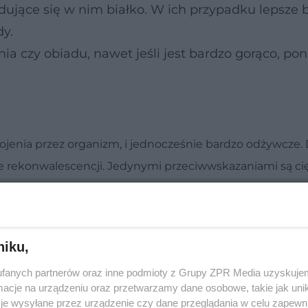
dujące się w nim białko. W ich przypadku lepsze 
dy.
a czy obiadu, nawet jeśli jest bardzo gorąco, po
swojenia przez organizm, i jednocześnie bardzo odżywcze.
ie rekonwalescencji. Jedynymi przeciwwskazaniami są ci
niku,
fanych partnerów oraz inne podmioty z Grupy ZPR Media uzyskujem
cje na urządzeniu oraz przetwarzamy dane osobowe, takie jak unika
je wysyłane przez urządzenie czy dane przeglądania w celu zapewn