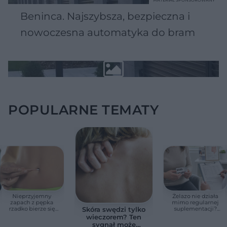
Beninca. Najszybsza, bezpieczna i
nowoczesna automatyka do bram
POPULARNE TEMATY
Nieprzyjemny
Żelazo nie działa
zapach z pępka
mimo regularnej
rzadko bierze się
suplementacji?
Skóra swędzi tylko
znikąd. Jeden objaw
Przyczyna może
wieczorem? Ten
zmienia wszystko
ukrywać się w
sygnał może