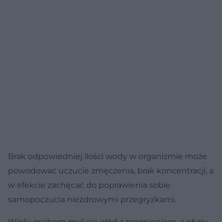
Brak odpowiedniej ilości wody w organizmie może
powodować uczucie zmęczenia, brak koncentracji, a
w efekcie zachęcać do poprawienia sobie
samopoczucia niezdrowymi przegryzkami.
Wielu osobom myli się głód z pragnieniem, a płyny