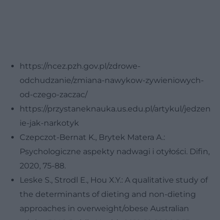
https://ncez.pzh.gov.pl/zdrowe-
odchudzanie/zmiana-nawykow-zywieniowych-
od-czego-zaczac/
https://przystaneknauka.us.edu.pl/artykul/jedzen
ie-jak-narkotyk
Czepczot-Bernat K., Brytek Matera A.:
Psychologiczne aspekty nadwagi i otyłości. Difin,
2020, 75-88.
Leske S., Strodl E., Hou X.Y.: A qualitative study of
the determinants of dieting and non-dieting
approaches in overweight/obese Australian