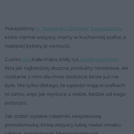
Pokazaliśmy
w "Poradniku Zdrowie" 5 produktów
,
które niemal wszyscy mamy w kuchennej szafce, a
najlepiej byłoby je wyrzucić.
Cukier,
sól
, biała mąka, biały ryż,
kostki rosołowe
-
lista jak najbardziej słuszna, produkty niezdrowe, ale
rozstanie z nimi dla mnie osobiście łatwe już nie
było. Nie tylko dlatego, że sąsiedzi mają w szafkach
to samo, więc jak wyrzucę u siebie, będzie od kogo
pożyczyć.
Jak zrobić szybkie naleśniki, ekspresową
pomidorówkę, którą wszyscy lubią, nadać smaku
sałatce, przygotować błyskawicznie coś