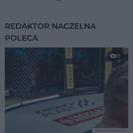
jelitach
wskazywać na
chorobę, która długo
nie daje objawów
REDAKTOR NACZELNA
POLECA
27
TEKST SPONSOROWANY