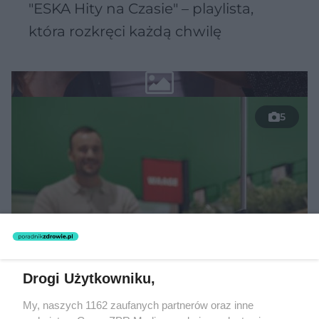
"ESKA Hity na Czasie" – playlista,
która rozkręci każdą chwilę
5
Drogi Użytkowniku,
TEKST SPONSOROWANY
My, naszych 1162 zaufanych partnerów oraz inne
Daleko do pięciu porcji dziennie.