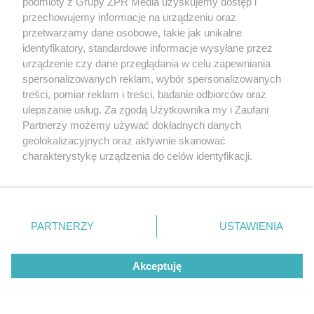
podmioty z Grupy ZPR Media uzyskujemy dostęp i
przechowujemy informacje na urządzeniu oraz
Badanie pokazuje, jak Polacy
przetwarzamy dane osobowe, takie jak unikalne
naprawdę jedzą warzywa i owoce
identyfikatory, standardowe informacje wysyłane przez
urządzenie czy dane przeglądania w celu zapewniania
spersonalizowanych reklam, wybór spersonalizowanych
treści, pomiar reklam i treści, badanie odbiorców oraz
ulepszanie usług. Za zgodą Użytkownika my i Zaufani
Partnerzy możemy używać dokładnych danych
geolokalizacyjnych oraz aktywnie skanować
charakterystykę urządzenia do celów identyfikacji.
Ponieważ cenimy Twoją prywatność, prosimy o zgodę na
korzystanie z tych technologii poprzez kliknięcie
„Akceptuję”. Zgoda jest dobrowolna i zawsze możesz ją
zmienić/wycofać klikając przycisk ustawień prywatności
PARTNERZY
USTAWIENIA
znajdujący się w lewym dolnym rogu strony
. Niektóre
rodzaje przetwarzania danych nie wymagają zgody
Akceptuję
użytkownika, ale masz prawo sprzeciwić się takiemu
przetwarzaniu. Preferencje będą miały zastosowanie tylko
MATERIAŁ SPONSOROWANY
na tej witrynie.
Beninca. Najszybsza, bezpieczna i