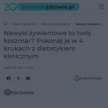
Diety i żywienie
Zdrowe odżywianie
Nawyki żywieniowe
to twój koszmar? Pokonaj je w 4 krokach z dietetykiem klinicznym
Nawyki żywieniowe to twój
koszmar? Pokonaj je w 4
krokach z dietetykiem
klinicznym
2025-04-09
0:29
Dodaj do Google
Eliza Dolecka