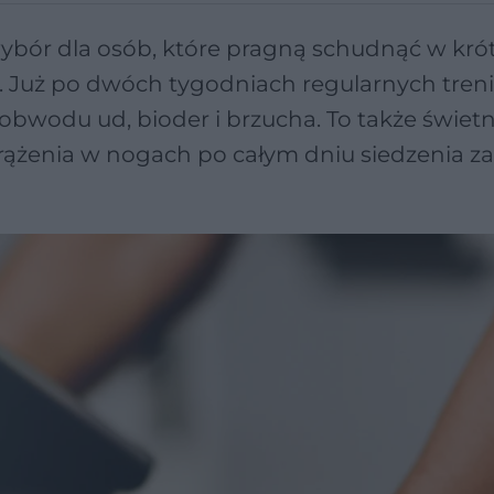
 wybór dla osób, które pragną schudnąć w kró
ku. Już po dwóch tygodniach regularnych tre
bwodu ud, bioder i brzucha. To także świet
krążenia w nogach po całym dniu siedzenia za