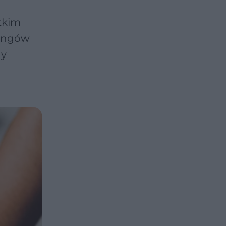
tkim
ningów
ny