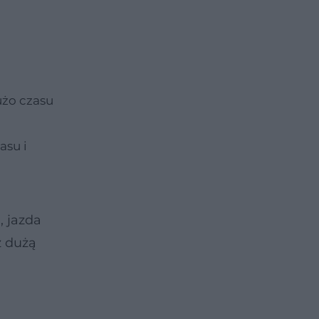
użo czasu
asu i
a
, jazda
z dużą