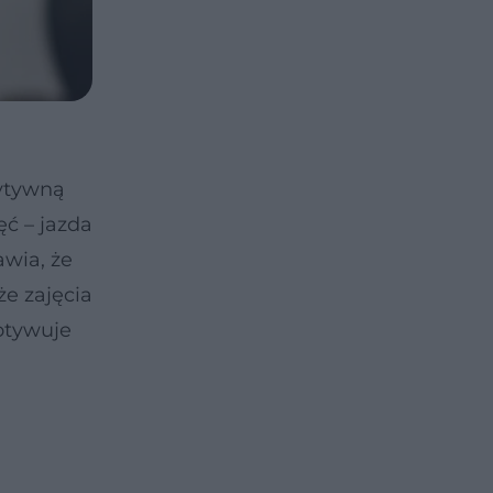
ytywną
ęć – jazda
awia, że
że zajęcia
motywuje