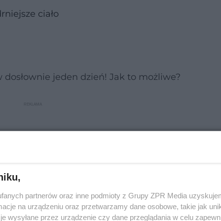
rniejsze ciało
w dosłownie jeden dzień! Jak to możliwe?
niku,
fanych partnerów oraz inne podmioty z Grupy ZPR Media uzyskujem
cje na urządzeniu oraz przetwarzamy dane osobowe, takie jak unika
je wysyłane przez urządzenie czy dane przeglądania w celu zapewn