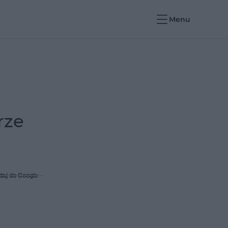
Menu
rze
daj do Google