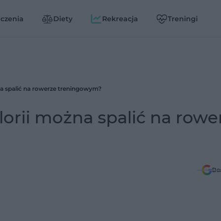
czenia
Diety
Rekreacja
Treningi
żna spalić na rowerze treningowym?
alorii można spalić na rowe
Do