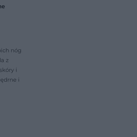
ne
oich nóg
da z
kóry i
jędrne i