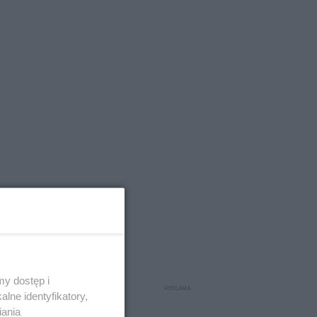
y dostęp i
lne identyfikatory,
iania