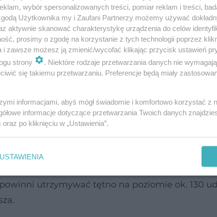
klam, wybór spersonalizowanych treści, pomiar reklam i treści, bad
 zgodą Użytkownika my i Zaufani Partnerzy możemy używać dokład
az aktywnie skanować charakterystykę urządzenia do celów identyfi
się do
treningu kardio
, a więc zwiększającego wy
ść, prosimy o zgodę na korzystanie z tych technologii poprzez klikn
a i zawsze możesz ją zmienić/wycofać klikając przycisk ustawień pr
prawia się krążenie, organizm jest lepiej dotlenion
ogu strony
. Niektóre rodzaje przetwarzania danych nie wymagaj
odchudzania.
iwić się takiemu przetwarzaniu. Preferencje będą miały zastosowanie
 odchudzających w domu
szymi informacjami, abyś mógł świadomie i komfortowo korzystać z
gółowe informacje dotyczące przetwarzania Twoich danych znajdzi
o
1000 kcal
. Początkujący powinni zacząć od tren
s
oraz po kliknięciu w „Ustawienia”.
, aby nie przesadzać z tempem ćwiczeń, ponieważ
iu. Przy zbyt intensywnym wysiłku organizmowi z
USTAWIENIA
zwala spalić organizmowi tłuszcz i wykorzystać g
 powinni utrzymywać tętno na poziomie ok. 130 u
sza.