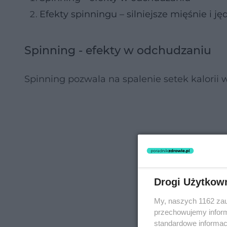
Efekty spinningu – silniejsze mięśnie i jęd
Spinning - efekty w odchudzaniu
Spinning pozwala na spalenie setek kalorii 
Drogi Użytkow
My, naszych 1162 zau
przechowujemy informa
standardowe informac