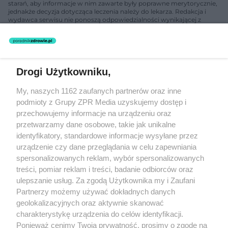
starań, aby informacje w nim zawarte były poprawne merytorycznie,
jednakże decyzja dotycząca leczenia należy do lekarza. Redakcja i
wydawca serwisu nie ponoszą odpowiedzialności wynikającej z
zastosowania informacji zamieszczonych na stronach serwisu, który
nie prowadzi działalności leczniczej polegającej na udzielaniu
świadczeń zdrowotnych w rozumieniu art. 3 ust 1 ustawy o
działalności leczniczej.
Drogi Użytkowniku,
Żaden utwór zamieszczony w serwisie nie może być powielany i
My, naszych 1162 zaufanych partnerów oraz inne
rozpowszechniany lub dalej rozpowszechniany w jakikolwiek sposób
(w tym także elektroniczny lub mechaniczny) na jakimkolwiek polu
podmioty z Grupy ZPR Media uzyskujemy dostęp i
eksploatacji w jakiejkolwiek formie, włącznie z umieszczaniem w
przechowujemy informacje na urządzeniu oraz
Internecie bez pisemnej zgody właściciela praw. Jakiekolwiek użycie
przetwarzamy dane osobowe, takie jak unikalne
lub wykorzystanie utworów w całości lub w części z naruszeniem
prawa, tzn. bez właściwej zgody, jest zabronione pod groźbą kary i
identyfikatory, standardowe informacje wysyłane przez
może być ścigane prawnie.
urządzenie czy dane przeglądania w celu zapewniania
spersonalizowanych reklam, wybór spersonalizowanych
treści, pomiar reklam i treści, badanie odbiorców oraz
ulepszanie usług. Za zgodą Użytkownika my i Zaufani
Partnerzy możemy używać dokładnych danych
geolokalizacyjnych oraz aktywnie skanować
charakterystykę urządzenia do celów identyfikacji.
O nas
Ponieważ cenimy Twoją prywatność, prosimy o zgodę na