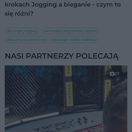
krokach
Jogging a bieganie - czym to
się różni?
dla kogo jogging
jaki rodzaj aktywności wybrać
aktywny wypoczynek
dla kogo nordic walking
NASI PARTNERZY POLECAJĄ
27