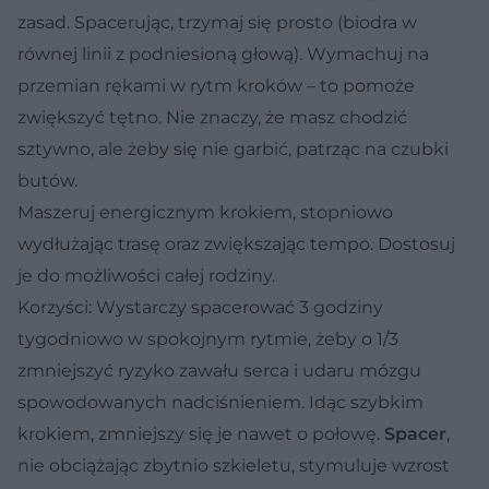
zasad. Spacerując, trzymaj się prosto (biodra w
równej linii z podniesioną głową). Wymachuj na
przemian rękami w rytm kroków – to pomoże
zwiększyć tętno. Nie znaczy, że masz chodzić
sztywno, ale żeby się nie garbić, patrząc na czubki
butów.
Maszeruj energicznym krokiem, stopniowo
wydłużając trasę oraz zwiększając tempo. Dostosuj
je do możliwości całej rodziny.
Korzyści:
Wystarczy spacerować 3 godziny
tygodniowo w spokojnym rytmie, żeby o 1/3
zmniejszyć ryzyko zawału serca i udaru mózgu
spowodowanych nadciśnieniem. Idąc szybkim
krokiem, zmniejszy się je nawet o połowę.
Spacer
,
nie obciążając zbytnio szkieletu, stymuluje wzrost