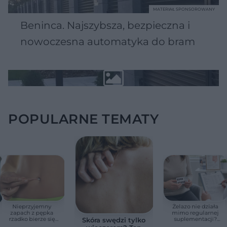
MATERIAŁ SPONSOROWANY
Beninca. Najszybsza, bezpieczna i
nowoczesna automatyka do bram
POPULARNE TEMATY
Nieprzyjemny
Żelazo nie działa
zapach z pępka
mimo regularnej
rzadko bierze się
suplementacji?
Skóra swędzi tylko
znikąd. Jeden objaw
Przyczyna może