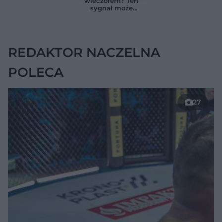
wieczorem? Ten
zmienia wszystko
ukrywać się w
sygnał może
jelitach
wskazywać na
chorobę, która długo
nie daje objawów
REDAKTOR NACZELNA
POLECA
27