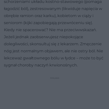
schorzeniami układu kostno-stawowego (pomaga
łagodzić ból), zestresowanym (likwiduje napięcia w
obrębie ramion oraz karku), kobietom w ciąży i
seniorom (kijki zapobiegają przewróceniu się).
Kiedy nie spacerować?
Nie ma przeciwwskazań.
Jeżeli jednak zaobserwujesz niepokojące
dolegliwości, skonsultuj się z lekarzem. Zmęczenie
nóg jest normalnym objawem, ale nie ostry ból. Nie
lekceważ gwałtownego bólu w łydce – może to być
sygnał choroby naczyń krwionośnych.