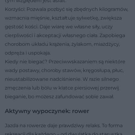
tym względem jest asfalt.
Korzyści:
Pozwala pozbyć się zbędnych kilogramów,
wzmacnia mięśnie, kształtuje sylwetkę, zwiększa
gęstość kości. Daje wiarę we własne siły, uczy
cierpliwości i akceptacji własnego ciała. Zapobiega
chorobom układu krążenia, żylakom, miażdżycy,
odpręża i uspokaja.
Kiedy nie biegać?
Przeciwwskazaniem są niektóre
wady postawy, choroby stawów, kręgosłupa, płuc,
nieustabilizowane nadciśnienie. W razie silnego
zmęczenia lub bólu w klatce piersiowej przerwij
bieganie, bo możesz zafundować sobie zawał.
Aktywny wypoczynek: rower
Jazda na rowerze daje prawdziwy relaks. To forma
rekreacji dla każdego – od dwulatka do staruszka.