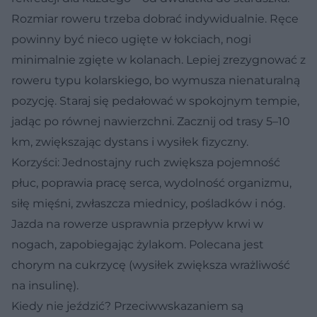
Rozmiar roweru trzeba dobrać indywidualnie. Ręce
powinny być nieco ugięte w łokciach, nogi
minimalnie zgięte w kolanach. Lepiej zrezygnować z
roweru typu kolarskiego, bo wymusza nienaturalną
pozycję. Staraj się pedałować w spokojnym tempie,
jadąc po równej nawierzchni. Zacznij od trasy 5–10
km, zwiększając dystans i wysiłek fizyczny.
Korzyści:
Jednostajny ruch zwiększa pojemność
płuc, poprawia pracę serca, wydolność organizmu,
siłę mięśni, zwłaszcza miednicy, pośladków i nóg.
Jazda na rowerze usprawnia przepływ krwi w
nogach, zapobiegając żylakom. Polecana jest
chorym na cukrzycę (wysiłek zwiększa wrażliwość
na insulinę).
Kiedy nie jeździć?
Przeciwwskazaniem są