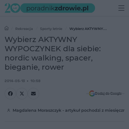
Rekreacja
Sporty letnie
Wybierz AKTYWNY
WYPOCZYNEK dla siebie: nordic walking, spacer, bieganie, rower
Wybierz AKTYWNY
WYPOCZYNEK dla siebie:
nordic walking, spacer,
bieganie, rower
2014-05-13
10:58
Dodaj do Google
Magdalena Moraszczyk - artykuł pochodzi z miesięcznik