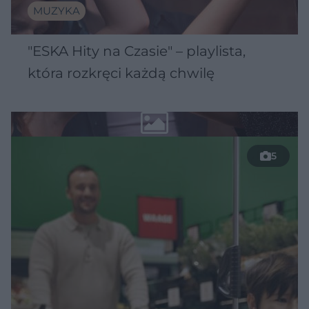
MUZYKA
"ESKA Hity na Czasie" – playlista,
która rozkręci każdą chwilę
5