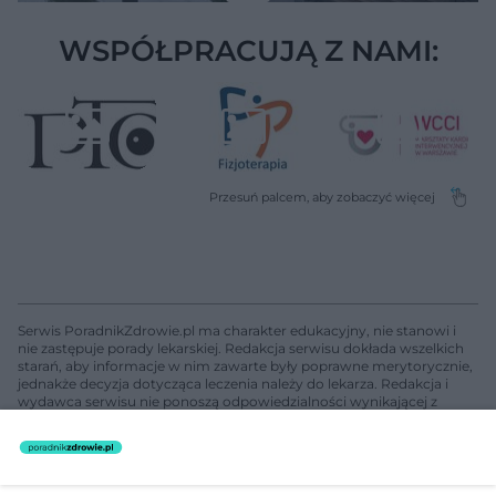
WSPÓŁPRACUJĄ Z NAMI:
Serwis PoradnikZdrowie.pl ma charakter edukacyjny, nie stanowi i
nie zastępuje porady lekarskiej. Redakcja serwisu dokłada wszelkich
starań, aby informacje w nim zawarte były poprawne merytorycznie,
jednakże decyzja dotycząca leczenia należy do lekarza. Redakcja i
wydawca serwisu nie ponoszą odpowiedzialności wynikającej z
zastosowania informacji zamieszczonych na stronach serwisu, który
nie prowadzi działalności leczniczej polegającej na udzielaniu
świadczeń zdrowotnych w rozumieniu art. 3 ust 1 ustawy o
działalności leczniczej.