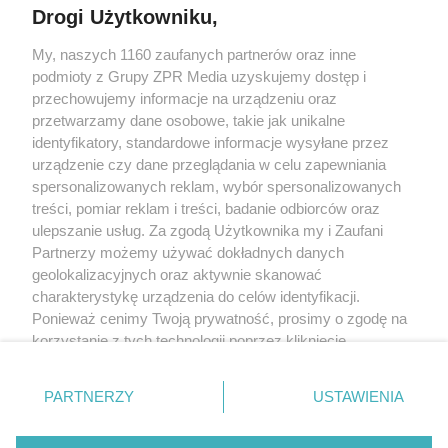
Drogi Użytkowniku,
Żaden utwór zamieszczony w serwisie nie może być powielany i
My, naszych 1160 zaufanych partnerów oraz inne
rozpowszechniany lub dalej rozpowszechniany w jakikolwiek sposób
(w tym także elektroniczny lub mechaniczny) na jakimkolwiek polu
podmioty z Grupy ZPR Media uzyskujemy dostęp i
eksploatacji w jakiejkolwiek formie, włącznie z umieszczaniem w
przechowujemy informacje na urządzeniu oraz
Internecie bez pisemnej zgody właściciela praw. Jakiekolwiek użycie
przetwarzamy dane osobowe, takie jak unikalne
lub wykorzystanie utworów w całości lub w części z naruszeniem
prawa, tzn. bez właściwej zgody, jest zabronione pod groźbą kary i
identyfikatory, standardowe informacje wysyłane przez
może być ścigane prawnie.
urządzenie czy dane przeglądania w celu zapewniania
spersonalizowanych reklam, wybór spersonalizowanych
treści, pomiar reklam i treści, badanie odbiorców oraz
ulepszanie usług. Za zgodą Użytkownika my i Zaufani
Partnerzy możemy używać dokładnych danych
geolokalizacyjnych oraz aktywnie skanować
charakterystykę urządzenia do celów identyfikacji.
O nas
Ponieważ cenimy Twoją prywatność, prosimy o zgodę na
korzystanie z tych technologii poprzez kliknięcie
Informacje prawne
„Akceptuję”. Zgoda jest dobrowolna i zawsze możesz ją
Nasze serwisy
zmienić/wycofać klikając przycisk ustawień prywatności
PARTNERZY
USTAWIENIA
znajdujący się w lewym dolnym rogu strony
. Niektóre
© 2026 Grupa ZPR Media
rodzaje przetwarzania danych nie wymagają zgody