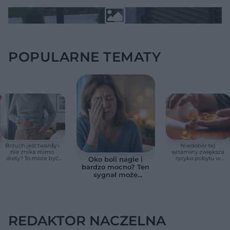
POPULARNE TEMATY
Brzuch jest twardy i
Niedobór tej
nie znika mimo
witaminy zwiększa
diety? To może być
ryzyko pobytu w
Oko boli nagle i
wodobrzusze, nie
szpitalu. Badanie
bardzo mocno? Ten
zwykłe wzdęcia
objęło 36 tys. osób
sygnał może
oznaczać utratę
wzroku w kilka
godzin
REDAKTOR NACZELNA