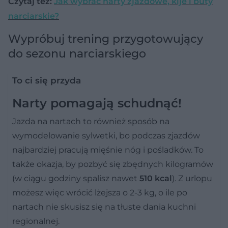
Czytaj też:
Jak wybrać narty zjazdowe, kije i buty
narciarskie?
Wypróbuj trening przygotowujący
do sezonu narciarskiego
To ci się przyda
Narty pomagają schudnąć!
Jazda na nartach to również sposób na
wymodelowanie sylwetki, bo podczas zjazdów
najbardziej pracują mięśnie nóg i pośladków. To
także okazja, by pozbyć się zbędnych kilogramów
(w ciągu godziny spalisz nawet
510 kcal
). Z urlopu
możesz więc wrócić lżejsza o 2-3 kg, o ile po
nartach nie skusisz się na tłuste dania kuchni
regionalnej.