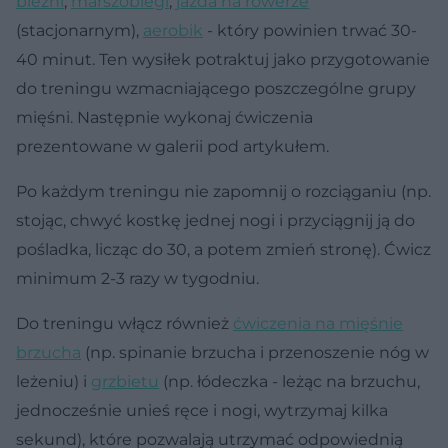
bieżni
,
marszobiegi
,
jazda na rowerze
(stacjonarnym),
aerobik
- który powinien trwać 30-
40 minut. Ten wysiłek potraktuj jako przygotowanie
do treningu wzmacniającego poszczególne grupy
mięśni. Następnie wykonaj ćwiczenia
prezentowane w galerii pod artykułem.
Po każdym treningu nie zapomnij o rozciąganiu (np.
stojąc, chwyć kostkę jednej nogi i przyciągnij ją do
pośladka, licząc do 30, a potem zmień stronę). Ćwicz
minimum 2-3 razy w tygodniu.
Do treningu włącz również
ćwiczenia na mięśnie
brzucha
(np. spinanie brzucha i przenoszenie nóg w
leżeniu) i
grzbietu
(np. łódeczka - leżąc na brzuchu,
jednocześnie unieś ręce i nogi, wytrzymaj kilka
sekund), które pozwalają utrzymać odpowiednią