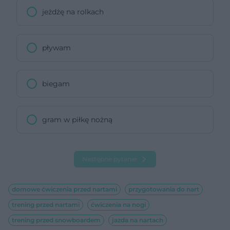
jeżdżę na rolkach
pływam
biegam
gram w piłkę nożną
Następne pytanie
domowe ćwiczenia przed nartami
przygotowania do nart
trening przed nartami
ćwiczenia na nogi
trening przed snowboardem
jazda na nartach