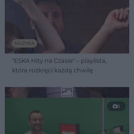
MUZYKA
"ESKA Hity na Czasie" – playlista,
która rozkręci każdą chwilę
5