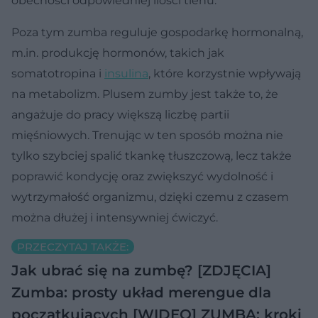
obecności odpowiedniej ilości tlenu.
Poza tym zumba reguluje gospodarkę hormonalną,
m.in. produkcję hormonów, takich jak
somatotropina i
insulina
, które korzystnie wpływają
na metabolizm. Plusem zumby jest także to, że
angażuje do pracy większą liczbę partii
mięśniowych. Trenując w ten sposób można nie
tylko szybciej spalić tkankę tłuszczową, lecz także
poprawić kondycję oraz zwiększyć wydolność i
wytrzymałość organizmu, dzięki czemu z czasem
można dłużej i intensywniej ćwiczyć.
PRZECZYTAJ TAKŻE:
Jak ubrać się na zumbę? [ZDJĘCIA]
Zumba: prosty układ merengue dla
początkujących [WIDEO]
ZUMBA: kroki