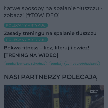
Łatwe sposoby na spalanie tłuszczu -
zobacz! [#TOWIDEO]
POLECANY ARTYKUŁ:
Zasady treningu na spalanie tłuszczu
POLECANY ARTYKUŁ:
Bokwa fitness – licz, literuj i ćwicz!
[TRENING NA WIDEO]
zumba ile można schudnąć
zumba
zumba a odchudzanie
NASI PARTNERZY POLECAJĄ
27