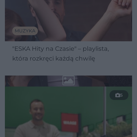
MUZYKA
"ESKA Hity na Czasie" – playlista,
która rozkręci każdą chwilę
5