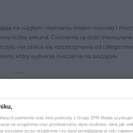
egają na ciągłym napinaniu mięśni mocniej i mocn
oną liczbę sekund. Ćwiczenia są dość intensywne
zyły, nie zaleca się rozpoczynania od całego tre
nerem, który wybierze ćwiczenia na początek.
niku,
fanych partnerów oraz inne podmioty z Grupy ZPR Media uzyskujem
cje na urządzeniu oraz przetwarzamy dane osobowe, takie jak unika
je wysyłane przez urządzenie czy dane przeglądania w celu zapewn