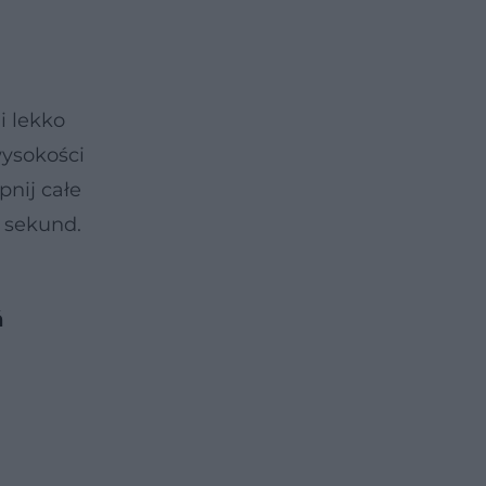
i lekko
wysokości
pnij całe
0 sekund.
ń