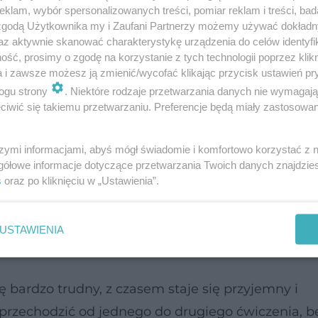
klam, wybór spersonalizowanych treści, pomiar reklam i treści, bad
 zgodą Użytkownika my i Zaufani Partnerzy możemy używać dokład
az aktywnie skanować charakterystykę urządzenia do celów identyfi
ść, prosimy o zgodę na korzystanie z tych technologii poprzez klikn
a i zawsze możesz ją zmienić/wycofać klikając przycisk ustawień pr
nie wymagają dodatkowych przyrządów - ćwiczyć m
ogu strony
. Niektóre rodzaje przetwarzania danych nie wymagaj
iwić się takiemu przetwarzaniu. Preferencje będą miały zastosowanie
a w latach 80. XX w. opracowała metodę modelowa
szymi informacjami, abyś mógł świadomie i komfortowo korzystać z
gała się z wrodzoną chorobą bioder oraz bólami p
gółowe informacje dotyczące przetwarzania Twoich danych znajdzi
s
oraz po kliknięciu w „Ustawienia”.
rakteryzują się tym, że nie obciążają kręgosłupa
cyzji ruchu – nie ma tu miejsca na przypadkowoś
USTAWIENIA
em szeregu zaplanowanych ruchów.
bardzo trudny, z czasem staje się przyjemny i
z przechodzić od jednego do drugiego ćwiczenia, b