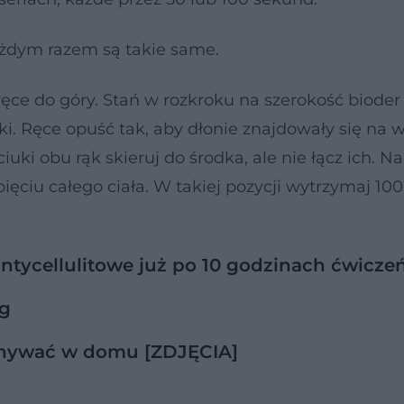
każdym razem są takie same.
e do góry. Stań w rozkroku na szerokość bioder 
ki. Ręce opuść tak, aby dłonie znajdowały się na 
Kciuki obu rąk skieruj do środka, ale nie łącz ich. Na
ięciu całego ciała. W takiej pozycji wytrzymaj 10
ntycellulitowe już po 10 godzinach ćwicze
ng
konywać w domu [ZDJĘCIA]