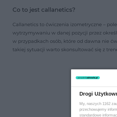
Co to jest callanetics?
Callanetics to ćwiczenia izometryczne – pol
wytrzymywaniu w danej pozycji przez określ
w przypadkach osób, które od dawna nie ćwic
takiej sytuacji warto skonsultować się z tre
Drogi Użytkow
My, naszych 1162 zau
przechowujemy informa
standardowe informac