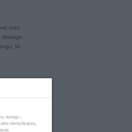
iej oraz
, dlatego
ningu. W
y dostęp i
lne identyfikatory,
iania