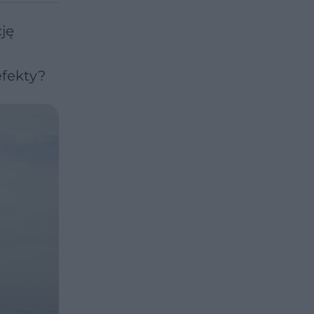
ję
efekty?