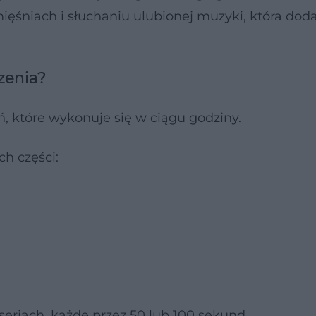
ięśniach i słuchaniu ulubionej muzyki, która do
zenia?
ń, które wykonuje się w ciągu godziny.
ch części:
eriach, każde przez 50 lub 100 sekund.