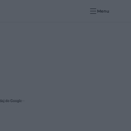
Menu
daj do Google