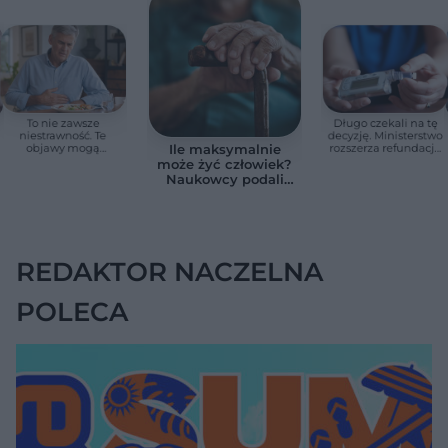
To nie zawsze
Długo czekali na tę
niestrawność. Te
decyzję. Ministerstwo
objawy mogą
rozszerza refundację
Ile maksymalnie
wskazywać na raka
pomp insulinowych
może żyć człowiek?
trzustki
Naukowcy podali
zaskakującą liczbę
REDAKTOR NACZELNA
POLECA