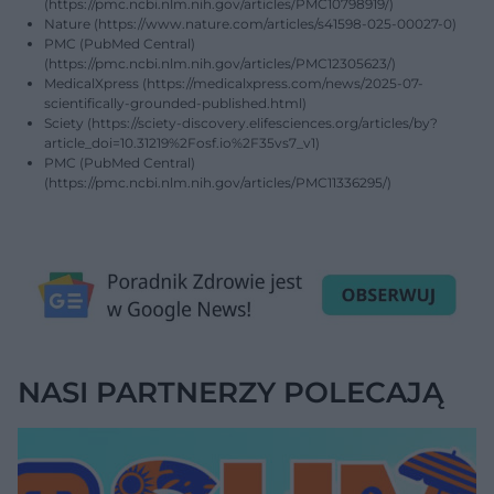
(https://pmc.ncbi.nlm.nih.gov/articles/PMC10798919/)
Nature (https://www.nature.com/articles/s41598-025-00027-0)
PMC (PubMed Central)
(https://pmc.ncbi.nlm.nih.gov/articles/PMC12305623/)
MedicalXpress (https://medicalxpress.com/news/2025-07-
scientifically-grounded-published.html)
Sciety (https://sciety-discovery.elifesciences.org/articles/by?
article_doi=10.31219%2Fosf.io%2F35vs7_v1)
PMC (PubMed Central)
(https://pmc.ncbi.nlm.nih.gov/articles/PMC11336295/)
NASI PARTNERZY POLECAJĄ