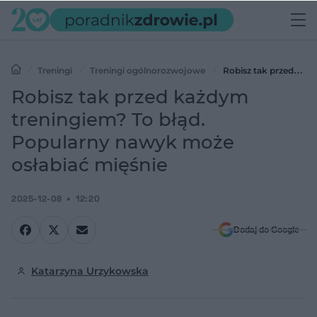
Treningi
Treningi ogólnorozwojowe
Robisz tak przed
każdym treningiem? To błąd. Popularny nawyk może osłabiać
Robisz tak przed każdym
mięśnie
treningiem? To błąd.
Popularny nawyk może
osłabiać mięśnie
2025-12-08
12:20
Dodaj do Google
Katarzyna Urzykowska