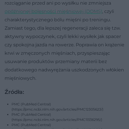
rozciąganie przed ani po wysiłku nie zmniejsza
opóźnionej bolesności mięśniowej (DOMS)
, czyli
charakterystycznego bólu mięśni po treningu.
Zamiast tego, dla lepszej regeneracji zaleca się tzw.
aktywny wypoczynek, czyli lekki wysiłek jak spacer
czy spokojna jazda na rowerze. Poprawia on krążenie
krwi w zmęczonych mięśniach, przyspieszając
usuwanie produktów przemiany materii bez
dodatkowego nadwyrężania uszkodzonych włókien
mięśniowych.
Źródła:
PMC (PubMed Central)
(https://pmc.ncbi.nlm.nih.gov/articles/PMC12305623/)
PMC (PubMed Central)
(https://pmc.ncbi.nlm.nih.gov/articles/PMC11336295/)
PMC (PubMed Central)