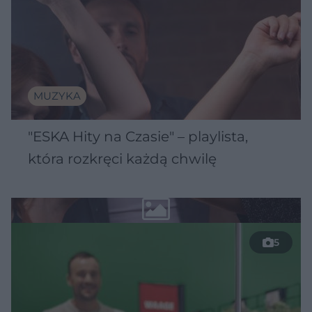
MUZYKA
"ESKA Hity na Czasie" – playlista,
która rozkręci każdą chwilę
5