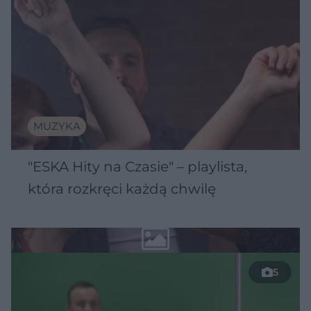
MUZYKA
"ESKA Hity na Czasie" – playlista,
która rozkręci każdą chwilę
5