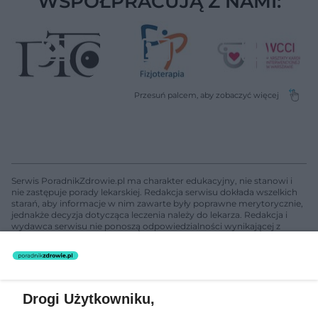
WSPÓŁPRACUJĄ Z NAMI:
Serwis PoradnikZdrowie.pl ma charakter edukacyjny, nie stanowi i
nie zastępuje porady lekarskiej. Redakcja serwisu dokłada wszelkich
starań, aby informacje w nim zawarte były poprawne merytorycznie,
jednakże decyzja dotycząca leczenia należy do lekarza. Redakcja i
wydawca serwisu nie ponoszą odpowiedzialności wynikającej z
zastosowania informacji zamieszczonych na stronach serwisu, który
nie prowadzi działalności leczniczej polegającej na udzielaniu
świadczeń zdrowotnych w rozumieniu art. 3 ust 1 ustawy o
działalności leczniczej.
Drogi Użytkowniku,
Żaden utwór zamieszczony w serwisie nie może być powielany i