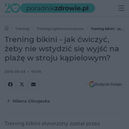
Treningi
Treningi ogólnorozwojowe
Trening bikini - jak
ćwiczyć, żeby nie wstydzić się wyjść na plażę w stroju kąpielowym?
Trening bikini - jak ćwiczyć,
żeby nie wstydzić się wyjść na
plażę w stroju kąpielowym?
2019-06-03
15:49
Dodaj do Google
Milena Glinojecka
Trening bikini stworzony został przez