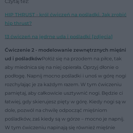
Czytaj też:
HIP THRUST - król ćwiczeń na pośladki. Jak zrobić
hip thrust?
13 ćwiczeń na jędrne uda i pośladki [zdjęcia]
Ćwiczenie 2 - modelowanie zewnętrznych mięśni
ud i pośladków
Połóż się na przodem na piłce, tak
aby miednica się na niej opierała. Oprzyj dłonie o
podłogę. Napnij mocno pośladki i unoś w górę nogi
rozchylając je za każdym razem. W tym ćwiczeniu
pamiętaj, aby całkowicie usztywnić nogi. Będzie ci
łatwiej, gdy skierujesz pięty w górę. Kiedy nogi są w
dole, pozwól na chwilę odpocząć mięśniom
pośladków, zaś kiedy są w górze – mocno je napnij.
W tym ćwiczeniu napinają się również mięśnie