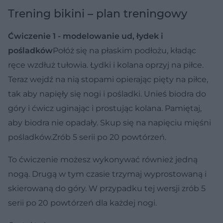
Trening bikini – plan treningowy
Ćwiczenie 1 - modelowanie ud, łydek i
pośladków
Połóż się na płaskim podłożu, kładąc
ręce wzdłuż tułowia. Łydki i kolana oprzyj na piłce.
Teraz wejdź na nią stopami opierając pięty na piłce,
tak aby napięły się nogi i pośladki. Unieś biodra do
góry i ćwicz uginając i prostując kolana. Pamiętaj,
aby biodra nie opadały. Skup się na napięciu mięśni
pośladków.Zrób 5 serii po 20 powtórzeń.
To ćwiczenie możesz wykonywać również jedną
nogą. Drugą w tym czasie trzymaj wyprostowaną i
skierowaną do góry. W przypadku tej wersji zrób 5
serii po 20 powtórzeń dla każdej nogi.