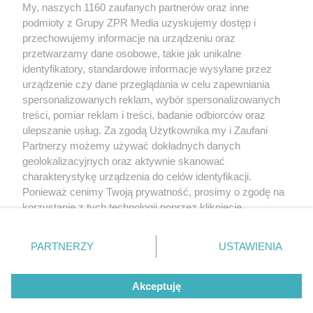
My, naszych 1160 zaufanych partnerów oraz inne
rozpowszechniany lub dalej rozpowszechniany w jakikolwiek sposób
(w tym także elektroniczny lub mechaniczny) na jakimkolwiek polu
podmioty z Grupy ZPR Media uzyskujemy dostęp i
eksploatacji w jakiejkolwiek formie, włącznie z umieszczaniem w
przechowujemy informacje na urządzeniu oraz
Internecie bez pisemnej zgody właściciela praw. Jakiekolwiek użycie
przetwarzamy dane osobowe, takie jak unikalne
lub wykorzystanie utworów w całości lub w części z naruszeniem
prawa, tzn. bez właściwej zgody, jest zabronione pod groźbą kary i
identyfikatory, standardowe informacje wysyłane przez
może być ścigane prawnie.
urządzenie czy dane przeglądania w celu zapewniania
spersonalizowanych reklam, wybór spersonalizowanych
treści, pomiar reklam i treści, badanie odbiorców oraz
ulepszanie usług. Za zgodą Użytkownika my i Zaufani
Partnerzy możemy używać dokładnych danych
geolokalizacyjnych oraz aktywnie skanować
charakterystykę urządzenia do celów identyfikacji.
O nas
Ponieważ cenimy Twoją prywatność, prosimy o zgodę na
korzystanie z tych technologii poprzez kliknięcie
Informacje prawne
„Akceptuję”. Zgoda jest dobrowolna i zawsze możesz ją
Nasze serwisy
zmienić/wycofać klikając przycisk ustawień prywatności
PARTNERZY
USTAWIENIA
znajdujący się w lewym dolnym rogu strony
. Niektóre
© 2026 Grupa ZPR Media
rodzaje przetwarzania danych nie wymagają zgody
Akceptuję
użytkownika, ale masz prawo sprzeciwić się takiemu
przetwarzaniu. Preferencje będą miały zastosowanie tylko