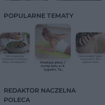
POPULARNE TEMATY
Tak zwiększysz
Skóra swędzi tylko
wchłanianie żelaza z
wieczorem? Ten
diety. Te połączenia
sygnał może
Prostsze plecy i
produktów
wskazywać na
mniej bólu w 6
pomagają przy
chorobę, która długo
tygodni. Te
anemii
nie daje objawów
ćwiczenia
pomagają
zmniejszyć wdowi
garb
REDAKTOR NACZELNA
POLECA