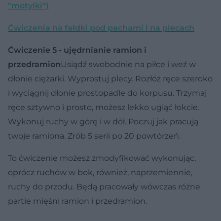
"motylki")
Ćwiczenia na fałdki pod pachami i na plecach
Ćwiczenie 5 - ujędrnianie ramion i
przedramion
Usiądź swobodnie na piłce i weź w
dłonie ciężarki. Wyprostuj plecy. Rozłóż ręce szeroko
i wyciągnij dłonie prostopadle do korpusu. Trzymaj
ręce sztywno i prosto, możesz lekko ugiąć łokcie.
Wykonuj ruchy w górę i w dół. Poczuj jak pracują
twoje ramiona. Zrób 5 serii po 20 powtórzeń.
To ćwiczenie możesz zmodyfikować wykonując,
oprócz ruchów w bok, również, naprzemiennie,
ruchy do przodu. Będą pracowały wówczas różne
partie mięśni ramion i przedramion.