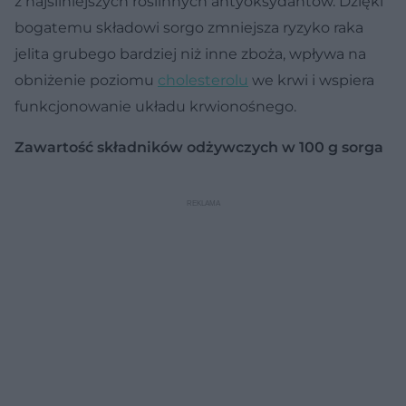
z najsilniejszych roślinnych antyoksydantów. Dzięki
bogatemu składowi sorgo zmniejsza ryzyko raka
jelita grubego bardziej niż inne zboża, wpływa na
obniżenie poziomu
cholesterolu
we krwi i wspiera
funkcjonowanie układu krwionośnego.
Zawartość składników odżywczych w 100 g sorga