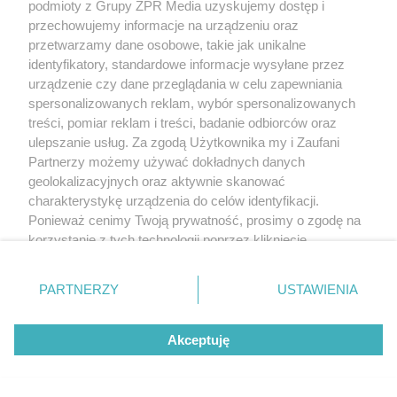
podmioty z Grupy ZPR Media uzyskujemy dostęp i
5
przechowujemy informacje na urządzeniu oraz
przetwarzamy dane osobowe, takie jak unikalne
identyfikatory, standardowe informacje wysyłane przez
urządzenie czy dane przeglądania w celu zapewniania
spersonalizowanych reklam, wybór spersonalizowanych
treści, pomiar reklam i treści, badanie odbiorców oraz
ulepszanie usług. Za zgodą Użytkownika my i Zaufani
Partnerzy możemy używać dokładnych danych
geolokalizacyjnych oraz aktywnie skanować
charakterystykę urządzenia do celów identyfikacji.
Ponieważ cenimy Twoją prywatność, prosimy o zgodę na
TEKST SPONSOROWANY
korzystanie z tych technologii poprzez kliknięcie
Daleko do pięciu porcji dziennie.
„Akceptuję”. Zgoda jest dobrowolna i zawsze możesz ją
zmienić/wycofać klikając przycisk ustawień prywatności
Badanie pokazuje, jak Polacy
PARTNERZY
USTAWIENIA
znajdujący się w lewym dolnym rogu strony
. Niektóre
naprawdę jedzą warzywa i owoce
rodzaje przetwarzania danych nie wymagają zgody
Akceptuję
użytkownika, ale masz prawo sprzeciwić się takiemu
przetwarzaniu. Preferencje będą miały zastosowanie tylko
na tej witrynie.