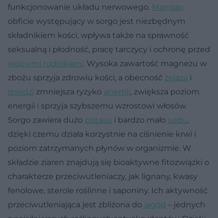
funkcjonowanie układu nerwowego.
Mangan
obficie występujący w sorgo jest niezbędnym
składnikiem kości, wpływa także na sprawność
seksualną i płodność, pracę tarczycy i ochronę przed
wolnymi rodnikami
. Wysoka zawartość magnezu w
zbożu sprzyja zdrowiu kości, a obecność
żelaza
i
miedzi
zmniejsza ryzyko
anemii
, zwiększa poziom
energii i sprzyja szybszemu wzrostowi włosów.
Sorgo zawiera dużo
potasu
i bardzo mało
sodu
,
dzięki czemu działa korzystnie na ciśnienie krwi i
poziom zatrzymanych płynów w organizmie. W
składzie ziaren znajdują się bioaktywne fitozwiązki o
charakterze przeciwutleniaczy, jak lignany, kwasy
fenolowe, sterole roślinne i saponiny. Ich aktywność
przeciwutleniająca jest zbliżona do
jagód
– jednych