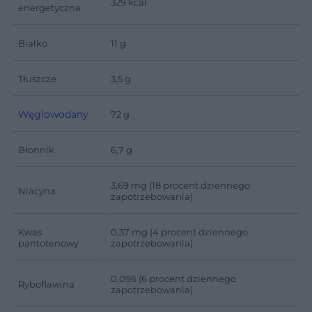
329 kcal
energetyczna
Białko
11 g
Tłuszcze
3,5 g
Węglowodany
72 g
Błonnik
6,7 g
3,69 mg (18 procent dziennego
Niacyna
zapotrzebowania)
Kwas
0,37 mg (4 procent dziennego
pantotenowy
zapotrzebowania)
0,096 (6 procent dziennego
Ryboflawina
zapotrzebowania)