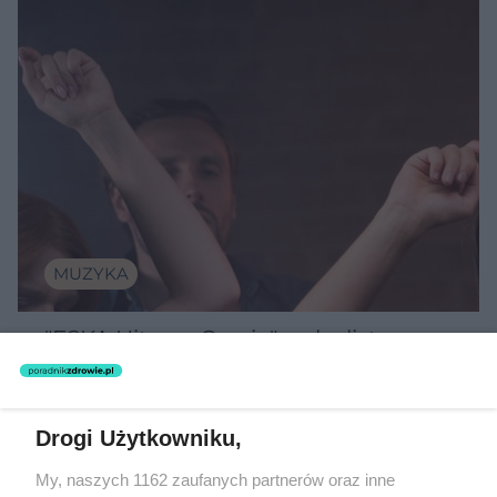
MUZYKA
"ESKA Hity na Czasie" – playlista,
która rozkręci każdą chwilę
Drogi Użytkowniku,
My, naszych 1162 zaufanych partnerów oraz inne