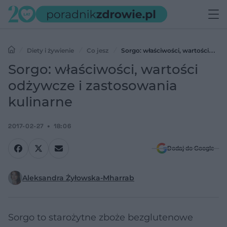
Diety i żywienie
Co jesz
Sorgo: właściwości, wartości
odżywcze i zastosowania kulinarne
Sorgo: właściwości, wartości
odżywcze i zastosowania
kulinarne
2017-02-27
18:06
Dodaj do Google
Aleksandra Żyłowska-Mharrab
Sorgo to starożytne zboże bezglutenowe