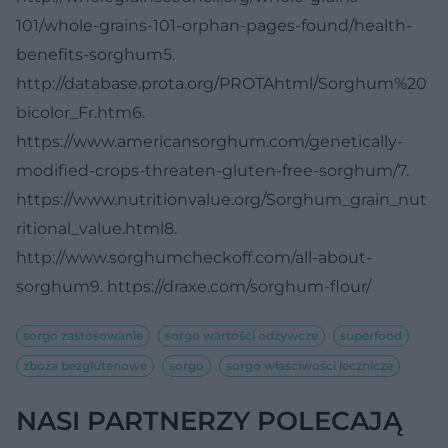
101/whole-grains-101-orphan-pages-found/health-
benefits-sorghum
5.
http://database.prota.org/PROTAhtml/Sorghum%20
bicolor_Fr.htm
6.
https://www.americansorghum.com/genetically-
modified-crops-threaten-gluten-free-sorghum/
7.
https://www.nutritionvalue.org/Sorghum_grain_nut
ritional_value.html
8.
http://www.sorghumcheckoff.com/all-about-
sorghum
9. https://draxe.com/sorghum-flour/
sorgo zastosowanie
sorgo wartości odżywcze
superfood
zboża bezglutenowe
sorgo
sorgo właściwości lecznicze
NASI PARTNERZY POLECAJĄ