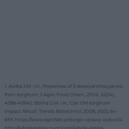
1. Awika J.M. i in., Properties of 3-deoxyanthocyanins
from sorghum, J Agric Food Chem., 2004, 52(14),
4388-4394
2. Botha G.M. i in., Can GM sorghum
impact Africa?, Trends Biotechnol. 2008, 26(2), 64-
69
3. https://www.agrofakt.pl/sorgo-uprawy-polsce/
4.
http://wholegrainscouncil.org/whole-grains-