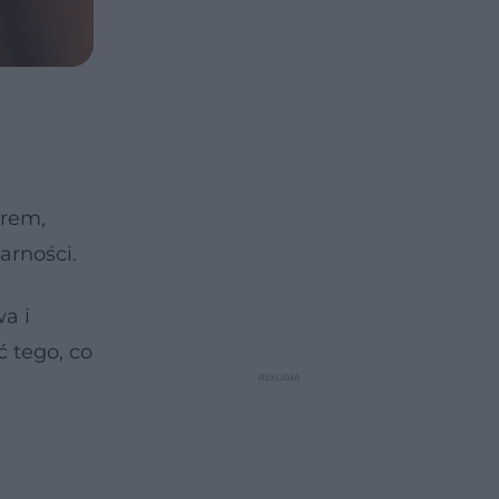
irem,
arności.
a i
ić tego, co