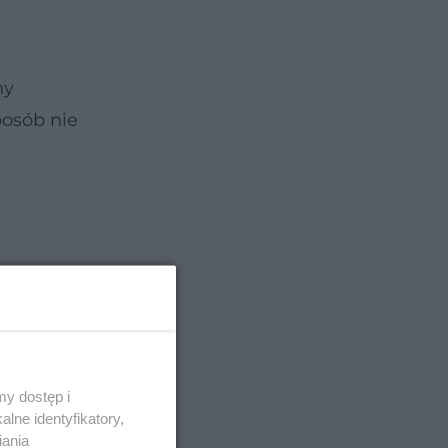
ny
posób nie
y dostęp i
lne identyfikatory,
iania