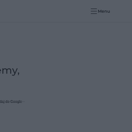
Menu
emy,
daj do Google