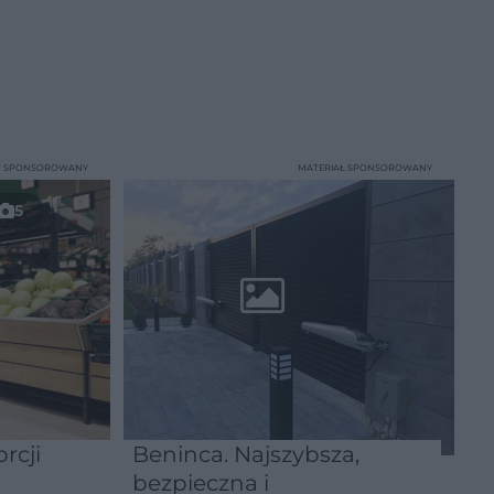
T SPONSOROWANY
MATERIAŁ SPONSOROWANY
5
rcji
Beninca. Najszybsza,
bezpieczna i