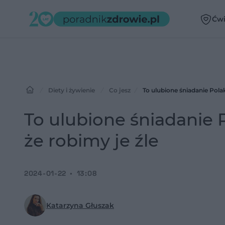
Ćwi
Diety i żywienie
Co jesz
To ulubione śniadanie Pola
To ulubione śniadanie 
że robimy je źle
2024-01-22
13:08
Katarzyna Głuszak