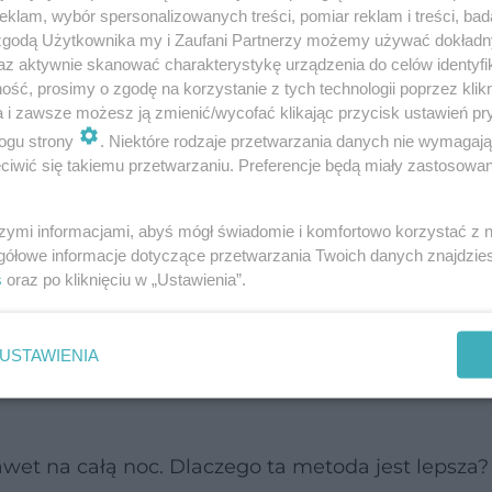
klam, wybór spersonalizowanych treści, pomiar reklam i treści, bad
 zgodą Użytkownika my i Zaufani Partnerzy możemy używać dokład
az aktywnie skanować charakterystykę urządzenia do celów identyfi
ku przez kilka-kilknaście minut powoduje utratę
ść, prosimy o zgodę na korzystanie z tych technologii poprzez klikn
a i zawsze możesz ją zmienić/wycofać klikając przycisk ustawień pr
nadto gotowanie, zarówno owsianki, jak i niektó
ogu strony
. Niektóre rodzaje przetwarzania danych nie wymagaj
produktów.
iwić się takiemu przetwarzaniu. Preferencje będą miały zastosowanie
owe? Na niektóre z nich trzeba uważać
szymi informacjami, abyś mógł świadomie i komfortowo korzystać z
gółowe informacje dotyczące przetwarzania Twoich danych znajdzi
ła najzdrowsza
s
oraz po kliknięciu w „Ustawienia”.
źle, jak należałoby zatem zrobić to dobrze? Korzyst
USTAWIENIA
ącą wodą lub gorącym mlekiem. Tak przygotowany
wet na całą noc. Dlaczego ta metoda jest lepsza? 