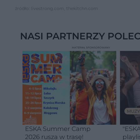
źródło: livestrong.com, thekitchn.com
NASI PARTNERZY POLE
MATERIAŁ SPONSOROWANY
MUZY
ESKA Summer Camp
"ESKA
2026 rusza w trasę!
playli