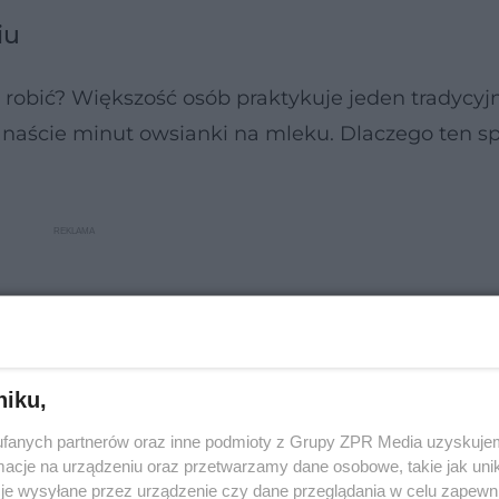
iu
 robić? Większość osób praktykuje jeden tradycyj
anaście minut owsianki na mleku. Dlaczego ten s
niku,
fanych partnerów oraz inne podmioty z Grupy ZPR Media uzyskujem
cje na urządzeniu oraz przetwarzamy dane osobowe, takie jak unika
je wysyłane przez urządzenie czy dane przeglądania w celu zapewn