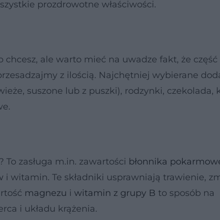
zystkie prozdrowotne właściwości.
 chcesz, ale warto mieć na uwadze fakt, że część
przesadzajmy z ilością. Najchętniej wybierane dod
wieże, suszone lub z puszki), rodzynki, czekolada, 
we.
 To zasługa m.in. zawartości
błonnika pokarmow
w
i witamin. Te składniki usprawniają trawienie, z
rtość
magnezu
i
witamin z grupy B
to sposób na
ca i układu krążenia.