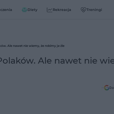
czenia
Diety
Rekreacja
Treningi
ków. Ale nawet nie wiemy, że robimy je źle
Polaków. Ale nawet nie wi
Do