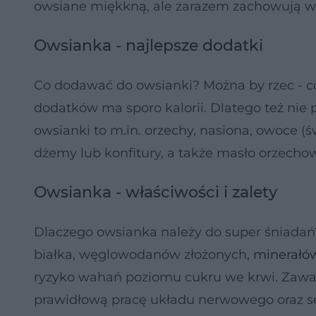
owsiane miękkną, ale zarazem zachowują ws
Owsianka - najlepsze dodatki
Co dodawać do owsianki? Można by rzec - co
dodatków ma sporo kalorii. Dlatego też nie 
owsianki to m.in. orzechy, nasiona, owoce (ś
dżemy lub konfitury, a także masło orzecho
Owsianka - właściwości i zalety
Dlaczego owsianka należy do super śniadań?
białka, węglowodanów złożonych,
minerałó
ryzyko wahań poziomu cukru we krwi. Zawa
prawidłową pracę układu nerwowego oraz ser