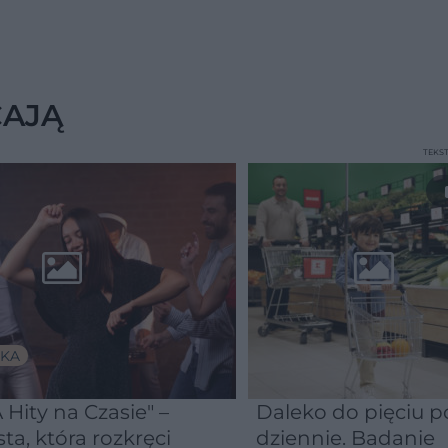
CAJĄ
TEKS
KA
 Hity na Czasie" –
Daleko do pięciu po
sta, która rozkręci
dziennie. Badanie