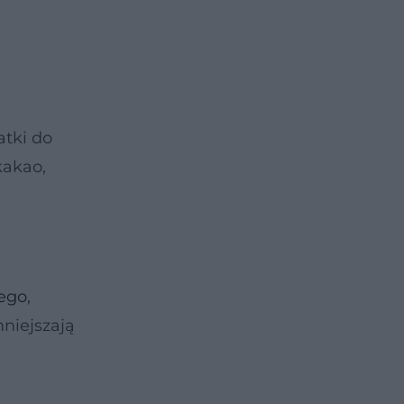
atki do
kakao,
ego
,
mniejszają