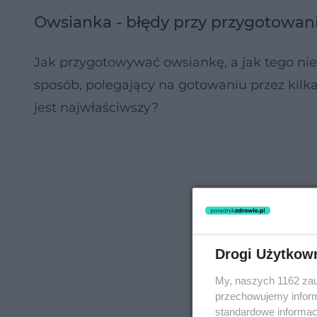
Owsianka - błędy przy przygotowan
Jak przygotowywać owsiankę, a jak tego nie
sposób, polegający na gotowaniu przez kilk
jest najwłaściwszy?
Drogi Użytkow
My, naszych 1162 zau
przechowujemy informa
standardowe informac