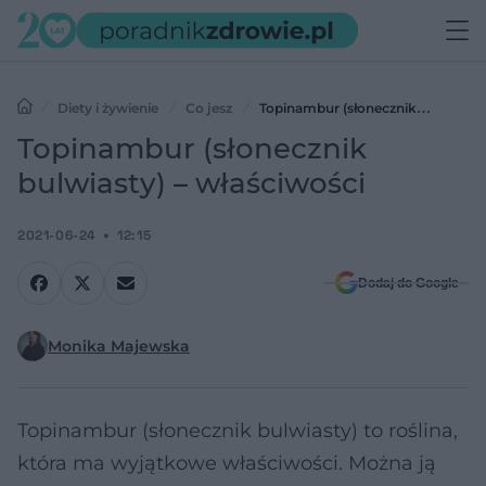
Diety i żywienie
Co jesz
Topinambur (słonecznik
bulwiasty) – właściwości
Topinambur (słonecznik
bulwiasty) – właściwości
2021-06-24
12:15
Dodaj do Google
Monika Majewska
Topinambur (słonecznik bulwiasty) to roślina,
która ma wyjątkowe właściwości. Można ją