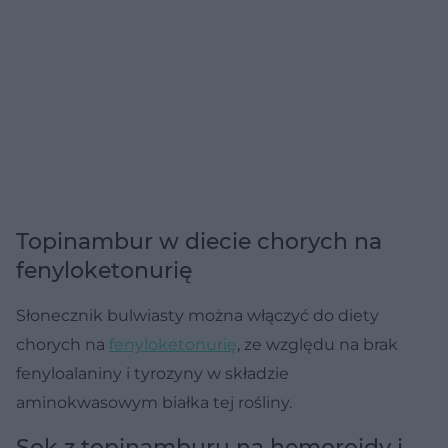
Topinambur w diecie chorych na
fenyloketonurię
Słonecznik bulwiasty można włączyć do diety
chorych na
fenyloketonurię
, ze względu na brak
fenyloalaniny i tyrozyny w składzie
aminokwasowym białka tej rośliny.
Sok z topinamburu na hemoroidy i