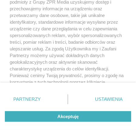
podmioty z Grupy ZPR Media uzyskujemy dostęp i
przechowujemy informacje na urządzeniu oraz
przetwarzamy dane osobowe, takie jak unikalne
identyfikatory, standardowe informacje wysyłane przez
urządzenie czy dane przeglądania w celu zapewniania
spersonalizowanych reklam, wybór spersonalizowanych
treści, pomiar reklam i treści, badanie odbiorców oraz
ulepszanie usług. Za zgodą Użytkownika my i Zaufani
Partnerzy możemy używać dokładnych danych
geolokalizacyjnych oraz aktywnie skanować
charakterystykę urządzenia do celów identyfikacji.
TEKST SPONSOROWANY
Ponieważ cenimy Twoją prywatność, prosimy o zgodę na
Daleko do pięciu porcji dziennie.
korzystanie z tych technologii poprzez kliknięcie
„Akceptuję”. Zgoda jest dobrowolna i zawsze możesz ją
Badanie pokazuje, jak Polacy
zmienić/wycofać klikając przycisk ustawień prywatności
PARTNERZY
USTAWIENIA
naprawdę jedzą warzywa i owoce
znajdujący się w lewym dolnym rogu strony
. Niektóre
rodzaje przetwarzania danych nie wymagają zgody
Akceptuję
użytkownika, ale masz prawo sprzeciwić się takiemu
przetwarzaniu. Preferencje będą miały zastosowanie tylko
na tej witrynie.