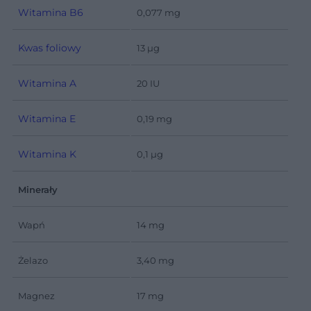
Witamina B6
0,077 mg
Kwas foliowy
13 µg
Witamina A
20 IU
Witamina E
0,19 mg
Witamina K
0,1 µg
Minerały
Wapń
14 mg
Żelazo
3,40 mg
Magnez
17 mg