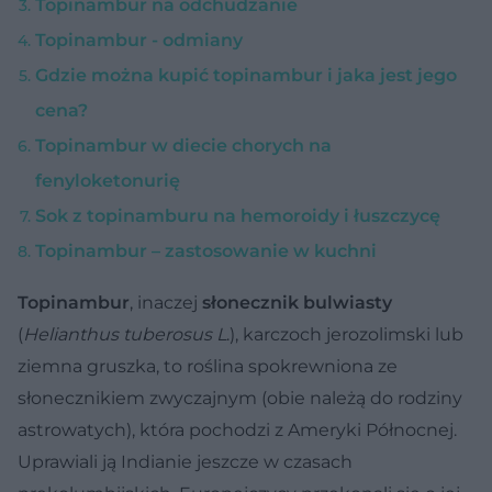
Topinambur na odchudzanie
Topinambur - odmiany
Gdzie można kupić topinambur i jaka jest jego
cena?
Topinambur w diecie chorych na
fenyloketonurię
Sok z topinamburu na hemoroidy i łuszczycę
Topinambur – zastosowanie w kuchni
Topinambur
, inaczej
słonecznik bulwiasty
(
Helianthus tuberosus L
.), karczoch jerozolimski lub
ziemna gruszka, to roślina spokrewniona ze
słonecznikiem zwyczajnym (obie należą do rodziny
astrowatych), która pochodzi z Ameryki Północnej.
Uprawiali ją Indianie jeszcze w czasach