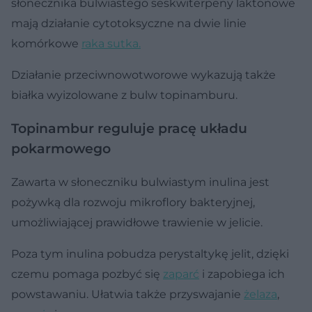
słonecznika bulwiastego seskwiterpeny laktonowe
mają działanie cytotoksyczne na dwie linie
komórkowe
raka sutka.
Działanie przeciwnowotworowe wykazują także
białka wyizolowane z bulw topinamburu.
Topinambur reguluje pracę układu
pokarmowego
Zawarta w słoneczniku bulwiastym inulina jest
pożywką dla rozwoju mikroflory bakteryjnej,
umożliwiającej prawidłowe trawienie w jelicie.
Poza tym inulina pobudza perystaltykę jelit, dzięki
czemu pomaga pozbyć się
zaparć
i zapobiega ich
powstawaniu. Ułatwia także przyswajanie
żelaza
,