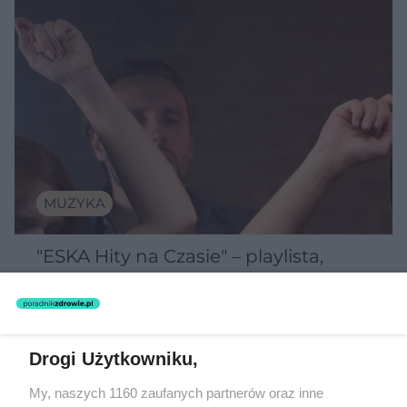
MUZYKA
"ESKA Hity na Czasie" – playlista,
która rozkręci każdą chwilę
Drogi Użytkowniku,
My, naszych 1160 zaufanych partnerów oraz inne
5