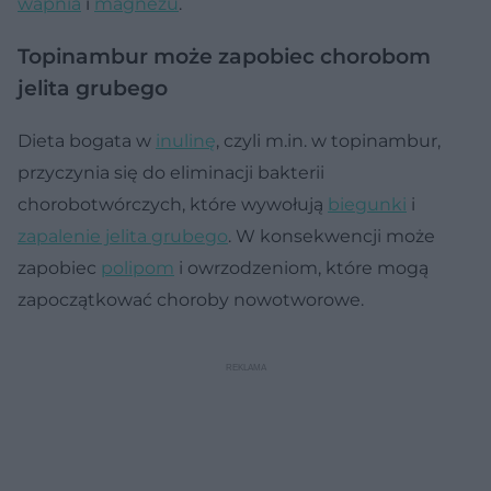
wapnia
i
magnezu
.
Topinambur może zapobiec chorobom
jelita grubego
Dieta bogata w
inulinę
, czyli m.in. w topinambur,
przyczynia się do eliminacji bakterii
chorobotwórczych, które wywołują
biegunki
i
zapalenie jelita grubego
. W konsekwencji może
zapobiec
polipom
i owrzodzeniom, które mogą
zapoczątkować choroby nowotworowe.