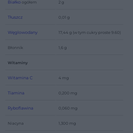
Białko
ogółem
2 g
Tłuszcz
0,01 g
Węglowodany
17,44 g (w tym cukry proste 9.60)
Błonnik
1,6 g
Witaminy
Witamina C
4 mg
Tiamina
0,200 mg
Ryboflawina
0,060 mg
Niacyna
1,300 mg