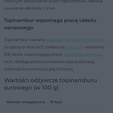
Poza tym spożywanie bulw topinamburu ułatwia
usuwanie alkoholu z krwi.
Topinambur wspomaga pracę układu
nerwowego
Topinambur zawiera
magnez
i
witaminy z grupy B
(w sporych ilościach zwłaszcza
niacynę
- witaminę
B3), które wspomagają pracę
układu nerwowego
,
m.in. działają przeciwstresowo oraz podnoszą
zdolność koncentracji psychicznej.
Wartości odżywcze topinamburu
surowego (w 100 g)
Wartość energetyczna
73 kcal