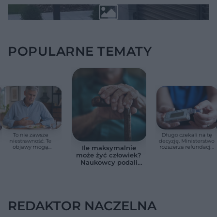
POPULARNE TEMATY
To nie zawsze
Długo czekali na tę
niestrawność. Te
decyzję. Ministerstwo
objawy mogą
rozszerza refundację
Ile maksymalnie
wskazywać na raka
pomp insulinowych
może żyć człowiek?
trzustki
Naukowcy podali
zaskakującą liczbę
REDAKTOR NACZELNA