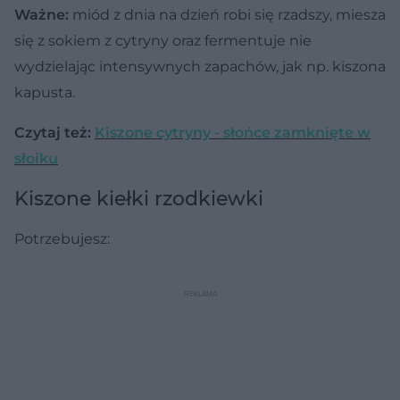
Ważne:
miód z dnia na dzień robi się rzadszy, miesza
się z sokiem z cytryny oraz fermentuje nie
wydzielając intensywnych zapachów, jak np. kiszona
kapusta.
Czytaj też:
Kiszone cytryny - słońce zamknięte w
słoiku
Kiszone kiełki rzodkiewki
Potrzebujesz: