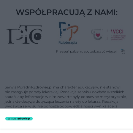
WSPÓŁPRACUJĄ Z NAMI:
Serwis PoradnikZdrowie.pl ma charakter edukacyjny, nie stanowi i
nie zastępuje porady lekarskiej. Redakcja serwisu dokłada wszelkich
starań, aby informacje w nim zawarte były poprawne merytorycznie,
jednakże decyzja dotycząca leczenia należy do lekarza. Redakcja i
wydawca serwisu nie ponoszą odpowiedzialności wynikającej z
zastosowania informacji zamieszczonych na stronach serwisu, który
nie prowadzi działalności leczniczej polegającej na udzielaniu
świadczeń zdrowotnych w rozumieniu art. 3 ust 1 ustawy o
działalności leczniczej.