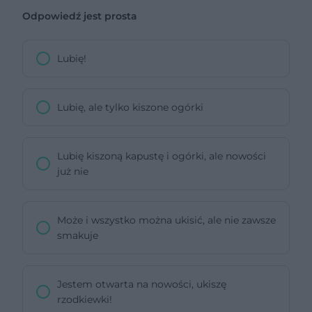
Odpowiedź jest prosta
Lubię!
Lubię, ale tylko kiszone ogórki
Lubię kiszoną kapustę i ogórki, ale nowości
już nie
Może i wszystko można ukisić, ale nie zawsze
smakuje
Jestem otwarta na nowości, ukiszę
rzodkiewki!