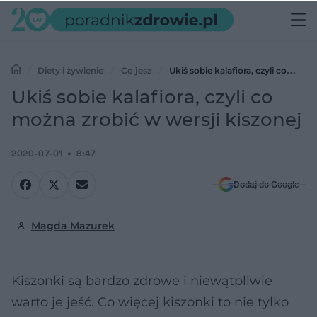
Diety i żywienie
Co jesz
Ukiś sobie kalafiora, czyli co
można zrobić w wersji kiszonej
Ukiś sobie kalafiora, czyli co
można zrobić w wersji kiszonej
2020-07-01
8:47
Dodaj do Google
Magda Mazurek
Kiszonki są bardzo zdrowe i niewątpliwie
warto je jeść. Co więcej kiszonki to nie tylko