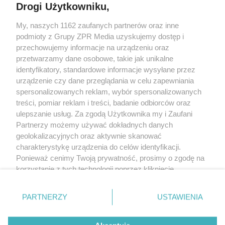
Drogi Użytkowniku,
Żaden utwór zamieszczony w serwisie nie może być powielany i
My, naszych 1162 zaufanych partnerów oraz inne
rozpowszechniany lub dalej rozpowszechniany w jakikolwiek sposób
(w tym także elektroniczny lub mechaniczny) na jakimkolwiek polu
podmioty z Grupy ZPR Media uzyskujemy dostęp i
eksploatacji w jakiejkolwiek formie, włącznie z umieszczaniem w
przechowujemy informacje na urządzeniu oraz
Internecie bez pisemnej zgody właściciela praw. Jakiekolwiek użycie
przetwarzamy dane osobowe, takie jak unikalne
lub wykorzystanie utworów w całości lub w części z naruszeniem
prawa, tzn. bez właściwej zgody, jest zabronione pod groźbą kary i
identyfikatory, standardowe informacje wysyłane przez
może być ścigane prawnie.
urządzenie czy dane przeglądania w celu zapewniania
spersonalizowanych reklam, wybór spersonalizowanych
treści, pomiar reklam i treści, badanie odbiorców oraz
ulepszanie usług. Za zgodą Użytkownika my i Zaufani
Partnerzy możemy używać dokładnych danych
geolokalizacyjnych oraz aktywnie skanować
charakterystykę urządzenia do celów identyfikacji.
O nas
Ponieważ cenimy Twoją prywatność, prosimy o zgodę na
korzystanie z tych technologii poprzez kliknięcie
Informacje prawne
„Akceptuję”. Zgoda jest dobrowolna i zawsze możesz ją
Nasze serwisy
zmienić/wycofać klikając przycisk ustawień prywatności
PARTNERZY
USTAWIENIA
znajdujący się w lewym dolnym rogu strony
. Niektóre
© 2026 Grupa ZPR Media
rodzaje przetwarzania danych nie wymagają zgody