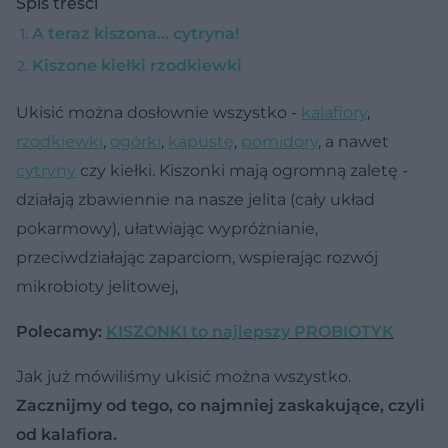
Spis treści
A teraz kiszona... cytryna!
Kiszone kiełki rzodkiewki
Ukisić można dosłownie wszystko -
kalafiory
,
rzodkiewki
,
ogórki
,
kapustę
,
pomidory
, a nawet
cytryny
czy kiełki. Kiszonki mają ogromną zaletę -
działają zbawiennie na nasze jelita (cały układ
pokarmowy), ułatwiając wypróżnianie,
przeciwdziałając zaparciom, wspierając rozwój
mikrobioty jelitowej,
Polecamy:
KISZONKI to najlepszy PROBIOTYK
Jak już mówiliśmy ukisić można wszystko.
Zacznijmy od tego, co najmniej zaskakujące, czyli
od kalafiora.