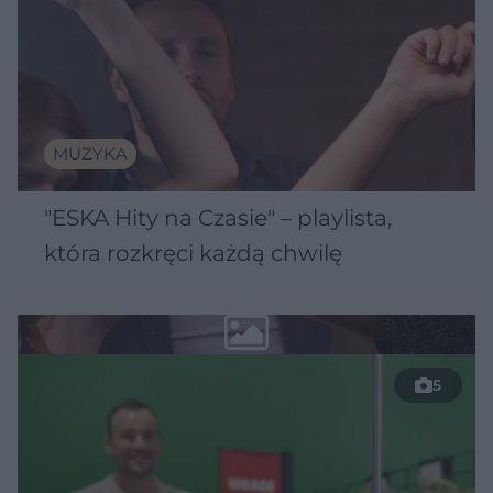
MUZYKA
"ESKA Hity na Czasie" – playlista,
która rozkręci każdą chwilę
5