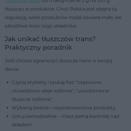
tłuszczów trans
do maksymalnie 2 g na 100 g
tłuszczu w produkcie. Choć Polska jest objęta tą
regulacją, wiele produktów nadal zawiera małe, ale
szkodliwe ilości tego składnika.
Jak unikać tłuszczów trans?
Praktyczny poradnik
Jeśli chcesz ograniczyć tłuszcze trans w swojej
diecie:
Czytaj etykiety i szukaj fraz: "częściowo
utwardzone oleje roślinne", "uwodornione
tłuszcze roślinne".
Wybieraj świeże i nieprzetworzone produkty.
Gotuj samodzielnie – masz pełną kontrolę nad
składem.