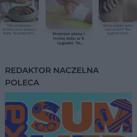
Tak zwiększysz
Skóra swędzi tylko
wchłanianie żelaza z
wieczorem? Ten
diety. Te połączenia
sygnał może
Prostsze plecy i
produktów
wskazywać na
mniej bólu w 6
pomagają przy
chorobę, która długo
tygodni. Te
anemii
nie daje objawów
ćwiczenia
pomagają
zmniejszyć wdowi
garb
REDAKTOR NACZELNA
POLECA