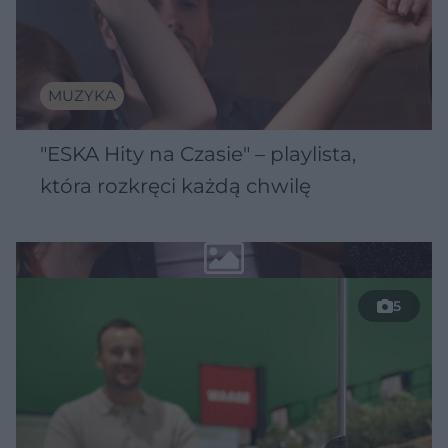
MUZYKA
"ESKA Hity na Czasie" – playlista,
która rozkręci każdą chwilę
5