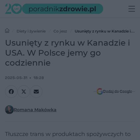
Diety i żywienie
Co jesz
Usunięty z rynku w Kanadzie i
USA. W Polsce jemy go codziennie
Usunięty z rynku w Kanadzie i
USA. W Polsce jemy go
codziennie
2025-05-31
18:28
Dodaj do Google
Romana Makówka
Tłuszcze trans w produktach spożywczych to