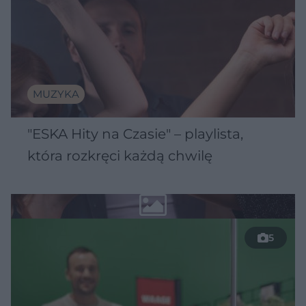
MUZYKA
"ESKA Hity na Czasie" – playlista,
która rozkręci każdą chwilę
5