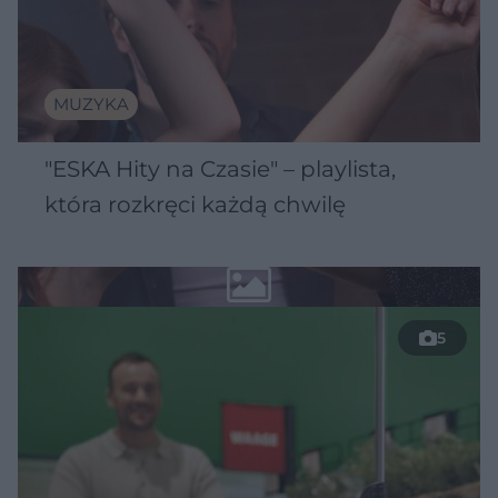
MUZYKA
"ESKA Hity na Czasie" – playlista,
która rozkręci każdą chwilę
5