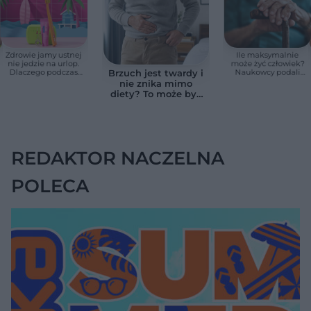
Zdrowie jamy ustnej
Ile maksymalnie
nie jedzie na urlop.
może żyć człowiek?
Dlaczego podczas
Naukowcy podali
Brzuch jest twardy i
wakacji nie warto
zaskakującą liczbę
nie znika mimo
zapominać o
diety? To może być
przestrzeniach
wodobrzusze, nie
międzyzębowych?
zwykłe wzdęcia
REDAKTOR NACZELNA
POLECA