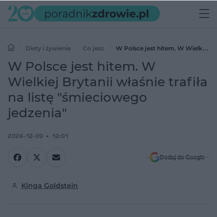
Diety i żywienie
Co jesz
W Polsce jest hitem. W Wielkiej
Brytanii właśnie trafiła na listę "śmieciowego jedzenia"
W Polsce jest hitem. W
Wielkiej Brytanii właśnie trafiła
na listę "śmieciowego
jedzenia"
2024-12-09
12:01
Dodaj do Google
Kinga Goldstein