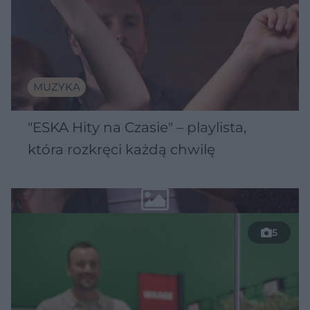
MUZYKA
"ESKA Hity na Czasie" – playlista,
która rozkręci każdą chwilę
5