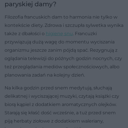
Post udostępniony przez Mélanie Révil (@melaniervl_)
paryskiej damy?
Filozofia francuskich dam to harmonia nie tylko w
kontekście diety. Zdrowa i szczupła sylwetka wynika
także z dbałości o
higienę snu
. Francuzki
przywiązują dużą wagę do momentu wyciszania
organizmu jeszcze zanim pójdą spać. Rezygnują z
oglądania telewizji do późnych godzin nocnych, czy
też przeglądania mediów społecznościowych, albo
planowania zadań na kolejny dzień.
Na kilka godzin przed snem medytują, słuchają
delikatnej i wyciszającej muzyki, czytają książki czy
biorą kąpiel z dodatkiem aromatycznych olejków.
Starają się kłaść dość wcześnie, a tuż przed snem
piją herbaty ziołowe z dodatkiem waleriany,