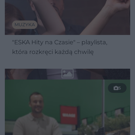
MUZYKA
"ESKA Hity na Czasie" – playlista,
która rozkręci każdą chwilę
5