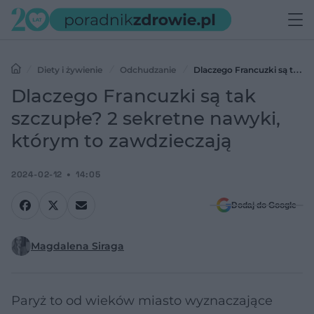
Diety i żywienie
Odchudzanie
Dlaczego Francuzki są tak
szczupłe? 2 sekretne nawyki, którym to zawdzieczają
Dlaczego Francuzki są tak
szczupłe? 2 sekretne nawyki,
którym to zawdzieczają
2024-02-12
14:05
Dodaj do Google
Magdalena Siraga
Paryż to od wieków miasto wyznaczające