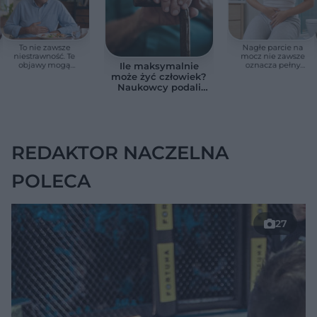
To nie zawsze
Nagłe parcie na
niestrawność. Te
mocz nie zawsze
objawy mogą
oznacza pełny
Ile maksymalnie
wskazywać na raka
pęcherz. Czasem
może żyć człowiek?
trzustki
przyczyna jest
Naukowcy podali
poważniejsza
zaskakującą liczbę
REDAKTOR NACZELNA
POLECA
27