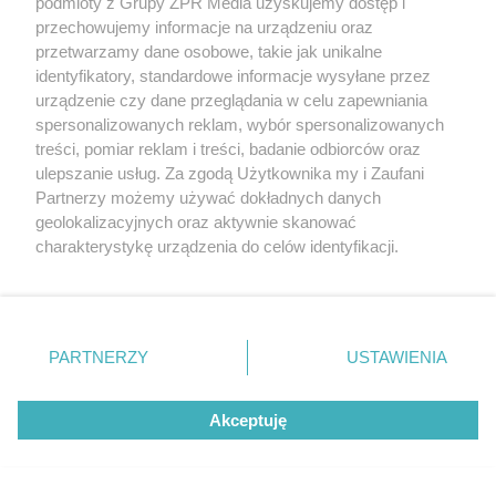
podmioty z Grupy ZPR Media uzyskujemy dostęp i
przechowujemy informacje na urządzeniu oraz
przetwarzamy dane osobowe, takie jak unikalne
identyfikatory, standardowe informacje wysyłane przez
urządzenie czy dane przeglądania w celu zapewniania
POPULARNE TEMATY
spersonalizowanych reklam, wybór spersonalizowanych
treści, pomiar reklam i treści, badanie odbiorców oraz
ulepszanie usług. Za zgodą Użytkownika my i Zaufani
Partnerzy możemy używać dokładnych danych
geolokalizacyjnych oraz aktywnie skanować
charakterystykę urządzenia do celów identyfikacji.
Ponieważ cenimy Twoją prywatność, prosimy o zgodę na
korzystanie z tych technologii poprzez kliknięcie
Nie tylko jelita. Ta
Ten objaw często
„Akceptuję”. Zgoda jest dobrowolna i zawsze możesz ją
częstotliwość
przypisuje się
wypróżnień może
zaparciom. Może
Ile maksymalnie
zmienić/wycofać klikając przycisk ustawień prywatności
mieć znaczenie dla
jednak wskazywać
może żyć człowiek?
PARTNERZY
USTAWIENIA
całego organizmu
na chorobę jelita
Naukowcy podali
znajdujący się w lewym dolnym rogu strony
. Niektóre
zaskakującą liczbę
rodzaje przetwarzania danych nie wymagają zgody
Akceptuję
użytkownika, ale masz prawo sprzeciwić się takiemu
przetwarzaniu. Preferencje będą miały zastosowanie tylko
REDAKTOR NACZELNA
na tej witrynie.