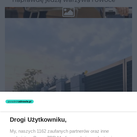
MATERIAŁ SPONSOROWANY
Beninca. Najszybsza, bezpieczna i
Drogi Użytkowniku,
nowoczesna automatyka do bram
My, naszych 1162 zaufanych partnerów oraz inne