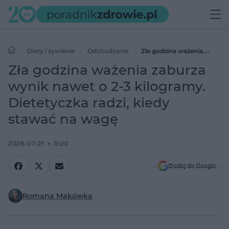
Diety i żywienie
Odchudzanie
Zła godzina ważenia
zaburza wynik nawet o 2-3 kilogramy. Dietetyczka radzi, kiedy
Zła godzina ważenia zaburza
stawać na wagę
wynik nawet o 2-3 kilogramy.
Dietetyczka radzi, kiedy
stawać na wagę
2026-07-21
5:20
Dodaj do Google
Romana Makówka