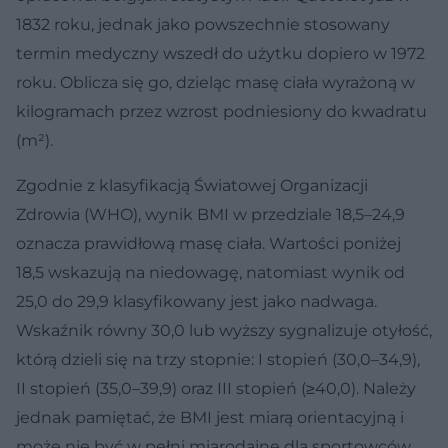
1832 roku, jednak jako powszechnie stosowany
termin medyczny wszedł do użytku dopiero w 1972
roku. Oblicza się go, dzieląc masę ciała wyrażoną w
kilogramach przez wzrost podniesiony do kwadratu
(m²).
Zgodnie z klasyfikacją Światowej Organizacji
Zdrowia (WHO), wynik BMI w przedziale 18,5–24,9
oznacza prawidłową masę ciała. Wartości poniżej
18,5 wskazują na niedowagę, natomiast wynik od
25,0 do 29,9 klasyfikowany jest jako nadwaga.
Wskaźnik równy 30,0 lub wyższy sygnalizuje otyłość,
którą dzieli się na trzy stopnie: I stopień (30,0–34,9),
II stopień (35,0–39,9) oraz III stopień (≥40,0). Należy
jednak pamiętać, że BMI jest miarą orientacyjną i
może nie być w pełni miarodajne dla sportowców,