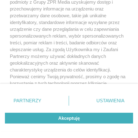
"ESKA Hity na Czasie" – playlista,
podmioty z Grupy ZPR Media uzyskujemy dostęp i
przechowujemy informacje na urządzeniu oraz
która rozkręci każdą chwilę
przetwarzamy dane osobowe, takie jak unikalne
identyfikatory, standardowe informacje wysyłane przez
urządzenie czy dane przeglądania w celu zapewniania
spersonalizowanych reklam, wybór spersonalizowanych
treści, pomiar reklam i treści, badanie odbiorców oraz
5
ulepszanie usług. Za zgodą Użytkownika my i Zaufani
Partnerzy możemy używać dokładnych danych
geolokalizacyjnych oraz aktywnie skanować
charakterystykę urządzenia do celów identyfikacji.
Ponieważ cenimy Twoją prywatność, prosimy o zgodę na
korzystanie z tych technologii poprzez kliknięcie
„Akceptuję”. Zgoda jest dobrowolna i zawsze możesz ją
zmienić/wycofać klikając przycisk ustawień prywatności
PARTNERZY
USTAWIENIA
znajdujący się w lewym dolnym rogu strony
. Niektóre
rodzaje przetwarzania danych nie wymagają zgody
Akceptuję
użytkownika, ale masz prawo sprzeciwić się takiemu
przetwarzaniu. Preferencje będą miały zastosowanie tylko
TEKST SPONSOROWANY
na tej witrynie.
Daleko do pięciu porcji dziennie.