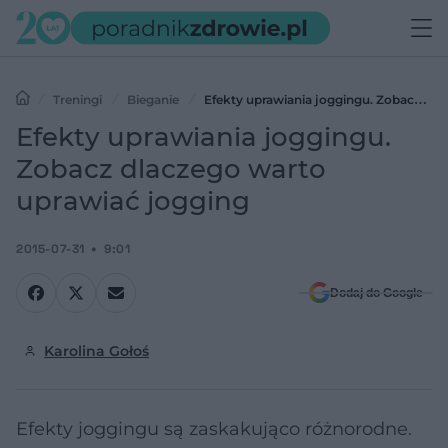
Treningi
Bieganie
Efekty uprawiania joggingu. Zobacz
dlaczego warto uprawiać jogging
Efekty uprawiania joggingu.
Zobacz dlaczego warto
uprawiać jogging
2015-07-31
9:01
Dodaj do Google
Karolina Gołoś
Efekty joggingu są zaskakująco różnorodne.