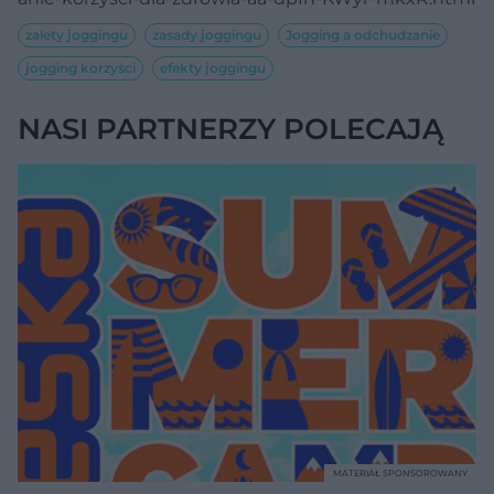
zalety joggingu
zasady joggingu
Jogging a odchudzanie
jogging korzyści
efekty joggingu
NASI PARTNERZY POLECAJĄ
MATERIAŁ SPONSOROWANY