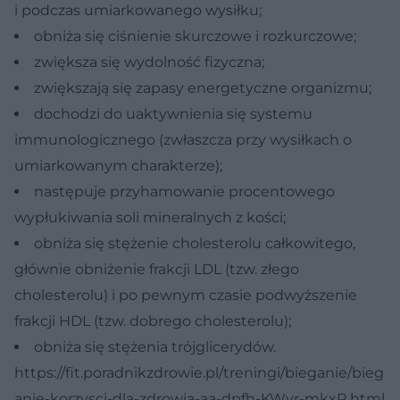
i podczas umiarkowanego wysiłku;
obniża się ciśnienie skurczowe i rozkurczowe;
zwiększa się wydolność fizyczna;
zwiększają się zapasy energetyczne organizmu;
dochodzi do uaktywnienia się systemu
immunologicznego (zwłaszcza przy wysiłkach o
umiarkowanym charakterze);
następuje przyhamowanie procentowego
wypłukiwania soli mineralnych z kości;
obniża się stężenie cholesterolu całkowitego,
głównie obniżenie frakcji LDL (tzw. złego
cholesterolu) i po pewnym czasie podwyższenie
frakcji HDL (tzw. dobrego cholesterolu);
obniża się stężenia trójglicerydów.
https://fit.poradnikzdrowie.pl/treningi/bieganie/bieg
anie-korzysci-dla-zdrowia-aa-dpfh-KWyr-mkxR.html