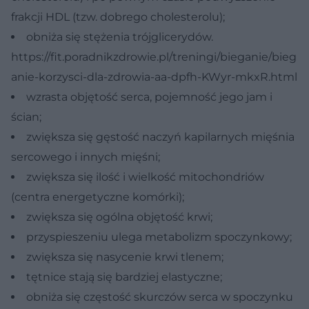
frakcji HDL (tzw. dobrego cholesterolu);
obniża się stężenia trójglicerydów.
https://fit.poradnikzdrowie.pl/treningi/bieganie/bieg
anie-korzysci-dla-zdrowia-aa-dpfh-KWyr-mkxR.html
wzrasta objętość serca, pojemność jego jam i
ścian;
zwiększa się gęstość naczyń kapilarnych mięśnia
sercowego i innych mięśni;
zwiększa się ilość i wielkość mitochondriów
(centra energetyczne komórki);
zwiększa się ogólna objętość krwi;
przyspieszeniu ulega metabolizm spoczynkowy;
zwiększa się nasycenie krwi tlenem;
tętnice stają się bardziej elastyczne;
obniża się częstość skurczów serca w spoczynku