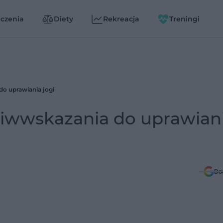
czenia
Diety
Rekreacja
Treningi
do uprawiania jogi
eciwwskazania do uprawian
Do