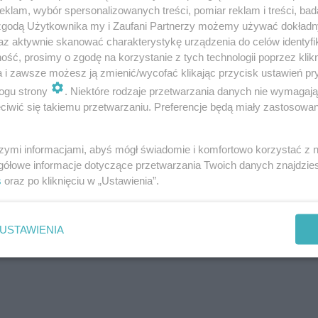
klam, wybór spersonalizowanych treści, pomiar reklam i treści, bad
 zgodą Użytkownika my i Zaufani Partnerzy możemy używać dokład
az aktywnie skanować charakterystykę urządzenia do celów identyfi
ść, prosimy o zgodę na korzystanie z tych technologii poprzez klikn
a i zawsze możesz ją zmienić/wycofać klikając przycisk ustawień pr
ogu strony
. Niektóre rodzaje przetwarzania danych nie wymagaj
iwić się takiemu przetwarzaniu. Preferencje będą miały zastosowanie
szymi informacjami, abyś mógł świadomie i komfortowo korzystać z
gółowe informacje dotyczące przetwarzania Twoich danych znajdzi
s
oraz po kliknięciu w „Ustawienia”.
zeciwwskazania do uprawiania jogi.
USTAWIENIA