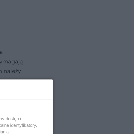
ma
 wymagają
h należy
asan
jest
b
y dostęp i
lne identyfikatory,
iania