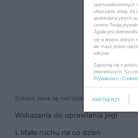
spersonalizowanych re
ulepszanie usług. Za
geolokalizacyjnych or
cenimy Twoją prywatno
Zgoda jest dobrowoln
się w lewym dolnym r
ale masz prawo sprzec
witrynie.
Zapoznaj się z poniż
internetowych. Szcze
Prywatności
i
Cookie
Zobacz, jakie są najczęstsze wskazania i pr
PARTNERZY
Wskazania do uprawiania jogi
1. Mało ruchu na co dzień