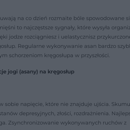
dczuwają na co dzień rozmaite bóle spowodowane 
mięśni to najczęstsze sygnały, które wysyła organ
ęki jodze rozciągniesz i uelastycznisz przykurczo
ręgosłup. Regularne wykonywanie asan bardzo szyb
zym schorzeniom kręgosłupa w przyszłości.
je jogi (asany) na kręgosłup
sobie napięcie, które nie znajduje ujścia. Skum
stanów depresyjnych, złości, rozdrażnienia. Najle
joga. Zsynchronizowanie wykonywanych ruchów z