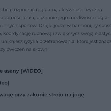
 chcą rozpocząć regularną aktywność fizyczną.
domości ciała, poznanie jego możliwości i ogran
a innych sportów. Dzięki jodze w harmonijny spos
, koordynację ruchową i zwiększysz swoją elastyc
 unikniesz ryzyka
przetrenowania
, które jest znac
zy ćwiczeń na siłowni.
we asany [WIDEO]
deo]
wagę przy zakupie stroju na jogę