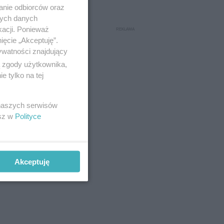
anie odbiorców oraz
nych danych
kacji. Ponieważ
ięcie „Akceptuję”.
ywatności znajdujący
ą zgody użytkownika,
 tylko na tej
 naszych serwisów
esz w
Polityce
Akceptuję