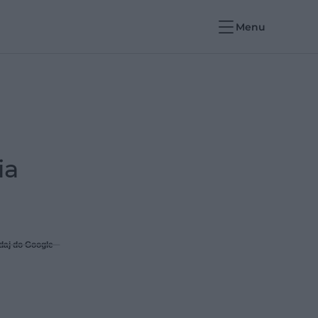
Menu
ia
daj do Google