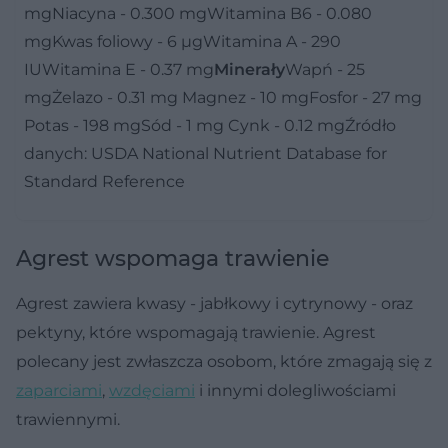
mgNiacyna - 0.300 mgWitamina B6 - 0.080
mgKwas foliowy - 6 µgWitamina A - 290
IUWitamina E - 0.37 mg
Minerały
Wapń - 25
mgŻelazo - 0.31 mg Magnez - 10 mgFosfor - 27 mg
Potas - 198 mgSód - 1 mg Cynk - 0.12 mgŹródło
danych: USDA National Nutrient Database for
Standard Reference
Agrest wspomaga trawienie
Agrest zawiera kwasy - jabłkowy i cytrynowy - oraz
pektyny, które wspomagają trawienie. Agrest
polecany jest zwłaszcza osobom, które zmagają się z
zaparciami
,
wzdęciami
i innymi dolegliwościami
trawiennymi.