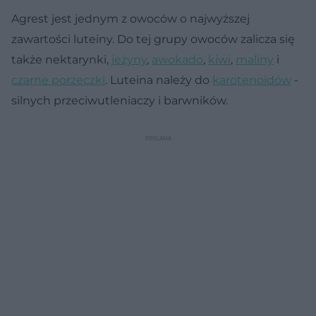
Agrest jest jednym z owoców o najwyższej
zawartości luteiny. Do tej grupy owoców zalicza się
także nektarynki,
jeżyny
,
awokado
,
kiwi
,
maliny
i
czarne porzeczki
. Luteina należy do
karotenoidów
-
silnych przeciwutleniaczy i barwników.