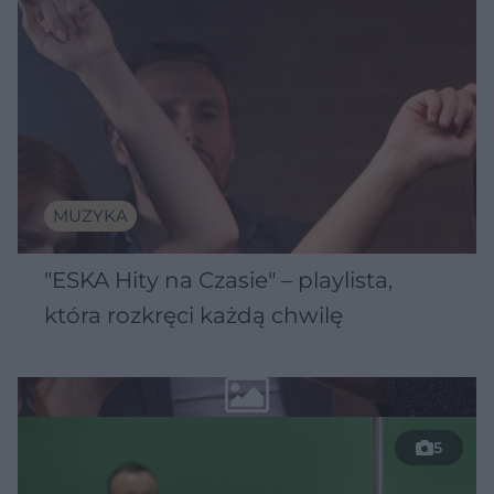
MUZYKA
"ESKA Hity na Czasie" – playlista,
która rozkręci każdą chwilę
5