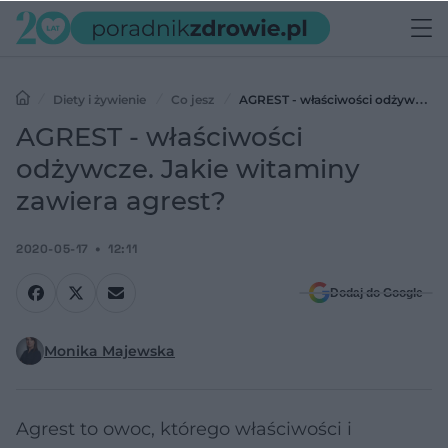
Diety i żywienie
Co jesz
AGREST - właściwości odżywcze.
Jakie witaminy zawiera agrest?
AGREST - właściwości
odżywcze. Jakie witaminy
zawiera agrest?
2020-05-17
12:11
Dodaj do Google
Monika Majewska
Agrest to owoc, którego właściwości i