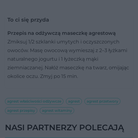
To ci się przyda
Przepis na odżywczą maseczkę agrestową
Zmiksuj 1/2 szklanki umytych i oczyszczonych
owoców. Masę owocową wymieszaj z 2–3 łyżkami
naturalnego jogurtu i 1 łyżeczką mąki
ziemniaczanej. Nałóż maseczkę na twarz, omijając
okolice oczu. Zmyj po 15 min.
agrest właściwości odżywcze
agrest
agrest przetwory
agrest przepisy
agrest witaminy
NASI PARTNERZY POLECAJĄ