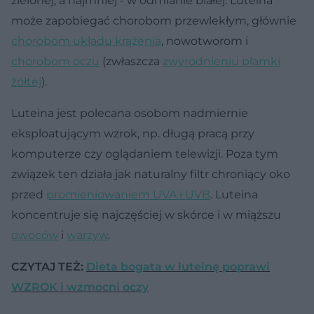
zielonej, a najmniej - w odmianie białej. Luteina
może zapobiegać chorobom przewlekłym, głównie
chorobom układu krążenia
, nowotworom i
chorobom oczu
(zwłaszcza
zwyrodnieniu plamki
żółtej
).
Luteina jest polecana osobom nadmiernie
eksploatującym wzrok, np. długą pracą przy
komputerze czy oglądaniem telewizji. Poza tym
związek ten działa jak naturalny filtr chroniący oko
przed
promieniowaniem UVA i UVB
. Luteina
koncentruje się najczęściej w skórce i w miąższu
owoców
i
warzyw
.
CZYTAJ TEŻ:
Dieta bogata w luteinę poprawi
WZROK i wzmocni oczy