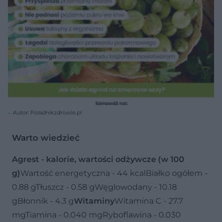
Autor: Poradnikzdrowie.pl
Warto wiedzieć
Agrest - kalorie, wartości odżywcze (w 100
g)
Wartość energetyczna - 44 kcalBiałko ogółem -
0.88 gTłuszcz - 0.58 gWęglowodany - 10.18
gBłonnik - 4.3 g
Witaminy
Witamina C - 27.7
mgTiamina - 0.040 mgRyboflawina - 0.030