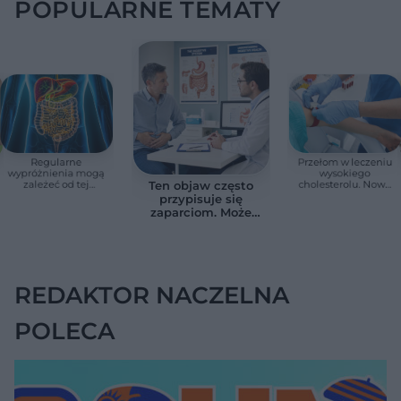
POPULARNE TEMATY
Regularne
Przełom w leczeniu
wypróżnienia mogą
wysokiego
zależeć od tej
cholesterolu. Nowa
Ten objaw często
witaminy. Odkrycie
terapia zmniejszyła
przypisuje się
zaskoczyło
LDL o ponad połowę
zaparciom. Może
naukowców
jednak wskazywać
na chorobę jelita
REDAKTOR NACZELNA
POLECA