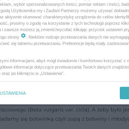
klam, wybór spersonalizowanych treści, pomiar reklam i treści, bad
 zgodą Użytkownika my i Zaufani Partnerzy możemy używać dokład
az aktywnie skanować charakterystykę urządzenia do celów identyfi
ść, prosimy o zgodę na korzystanie z tych technologii poprzez klikn
a i zawsze możesz ją zmienić/wycofać klikając przycisk ustawień pr
ogu strony
. Niektóre rodzaje przetwarzania danych nie wymagaj
iwić się takiemu przetwarzaniu. Preferencje będą miały zastosowanie
ną i boćwiną również ma bardzo dawne początki
I wieku nazywało botwiną lub botźwiną (od które
szymi informacjami, abyś mógł świadomie i komfortowo korzystać z
. Czerniecki mianował botwiną nać ćwiklaną czyli 
gółowe informacje dotyczące przetwarzania Twoich danych znajdzi
s
oraz po kliknięciu w „Ustawienia”.
iściastą czyli, według dzisiejszej nomenklatury, b
USTAWIENIA
różne rośliny. Botwina jest liśćmi buraka ćwikłowe
iściowego (Beta vulgaris var. cicla). A żeby było je
jadamy się botwinką czyli zupą z botwiny i młody