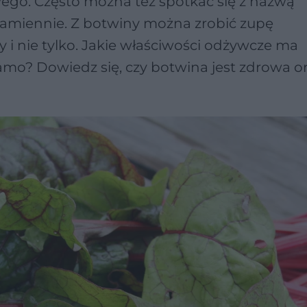
wego. Często można też spotkać się z nazwą
zamiennie. Z botwiny można zrobić zupę
 i nie tylko. Jakie właściwości odżywcze ma
mo? Dowiedz się, czy botwina jest zdrowa ora