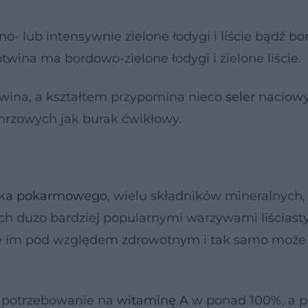
- lub intensywnie zielone łodygi i liście bądź b
otwina ma bordowo-zielone łodygi i zielone liście.
twina, a kształtem przypomina nieco
seler
naciowy
hrzowych jak burak ćwikłowy.
ika pokarmowego
, wielu składników mineralnych,
ach dużo bardziej popularnymi warzywami liściast
uje im pod względem zdrowotnym i tak samo może
apotrzebowanie na
witaminę A
w ponad 100%, a p