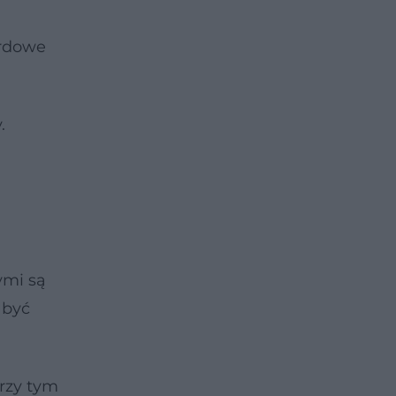
ordowe
.
ymi są
 być
rzy tym