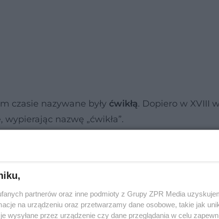
ym czasie nazywane były
ćwikłą
. Dopiero w XVIII 
 wypierając nazwę „ćwikła”.
niku,
fanych partnerów oraz inne podmioty z Grupy ZPR Media uzyskujem
cje na urządzeniu oraz przetwarzamy dane osobowe, takie jak unika
je wysyłane przez urządzenie czy dane przeglądania w celu zapewn