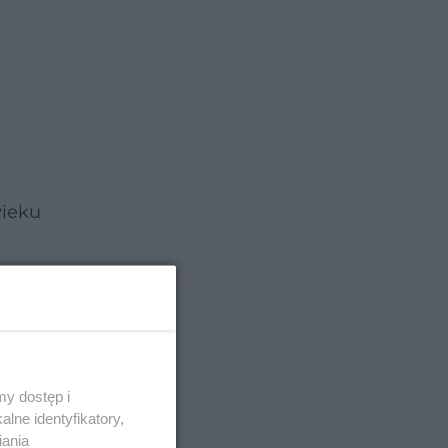
wieku
y dostęp i
lne identyfikatory,
iania