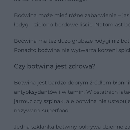
Boćwina może mieć różne zabarwienie – jasno
łodygi i zielono-bordowe liście. Natomiast b
Boćwina ma też dużo grubsze łodygi niż bo
Ponadto boćwina nie wytwarza korzeni spic
Czy botwina jest zdrowa?
Botwina jest bardzo dobrym źródłem
błonn
antyoksydantów
i
witamin
. W ostatnich lat
jarmuż
czy
szpinak
, ale botwina nie ustęp
nazywana superfood.
Jedna szklanka botwiny pokrywa dzienne z