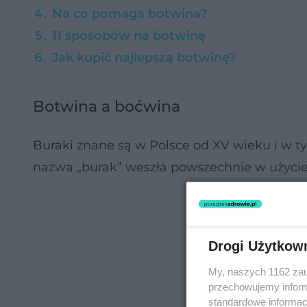
Na co pomaga botwina?
11 sposobów na botwinę
Jak kupić najlepszą botwinę?
Botwina a boćwina
Buraki
znane są w Polsce od XV wieku i w t
nazwa „burak” weszła powszechnie w użycie,
Drogi Użytkow
My, naszych 1162 zau
przechowujemy informa
standardowe informac