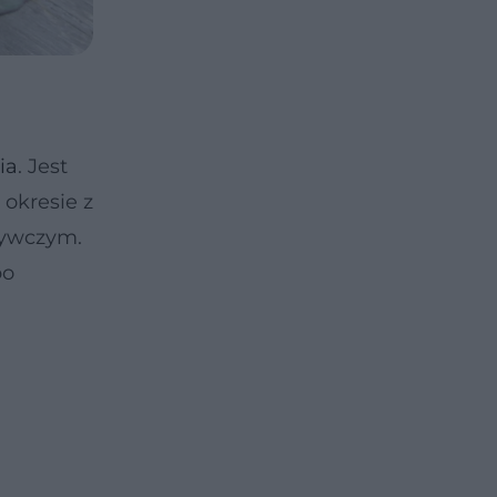
ia
. Jest
okresie z
żywczym.
bo