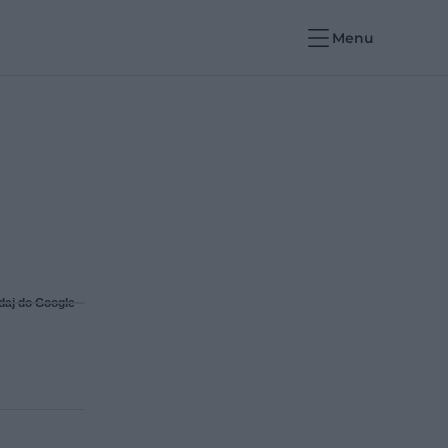
Menu
daj do Google