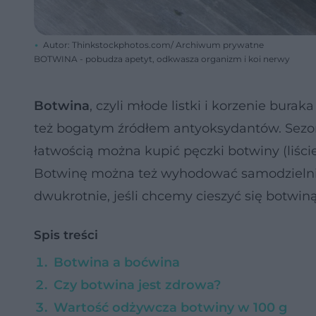
Autor: Thinkstockphotos.com/ Archiwum prywatne
BOTWINA - pobudza apetyt, odkwasza organizm i koi nerwy
Botwina
, czyli młode listki i korzenie bur
też bogatym źródłem antyoksydantów. Sezon
łatwością można kupić pęczki botwiny (liśc
Botwinę można też wyhodować samodzielnie
dwukrotnie, jeśli chcemy cieszyć się botwiną
Spis treści
Botwina a boćwina
Czy botwina jest zdrowa?
Wartość odżywcza botwiny w 100 g