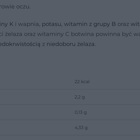
rowie oczu.
iny K
i wapnia,
potasu
,
witamin z grupy B
oraz
wi
ci żelaza oraz witaminy C botwina powinna być 
edokrwistością
z
niedoboru żelaza
.
22 kcal
2,2 g
0,13 g
4,33 g