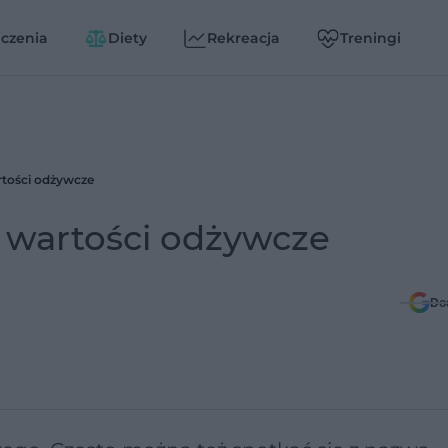
czenia
Diety
Rekreacja
Treningi
rtości odżywcze
i wartości odżywcze
Do