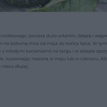
aka ćwikłowego, zawiera dużo witamin,
żelaza
i
wapn
 na botwinę trwa od maja do końca lipca. W tym 
ie z młodymi korzeniami) na targu i w sklepie spo
, wysiewając nasiona w maju lub w czerwcu. Al
 nieco dłużej.