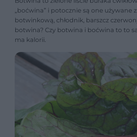
Botwina to zielone liście buraka ćwikło
„boćwina” i potocznie są one używane 
botwinkową, chłodnik, barszcz czerwony
botwina? Czy botwina i boćwina to to sa
ma kalorii.