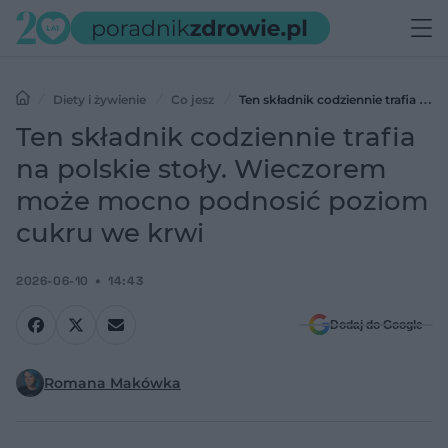
Diety i żywienie
Co jesz
Ten składnik codziennie trafia na
polskie stoły. Wieczorem może mocno podnosić poziom cukru we
Ten składnik codziennie trafia
krwi
na polskie stoły. Wieczorem
może mocno podnosić poziom
cukru we krwi
2026-06-10
14:43
Dodaj do Google
Romana Makówka