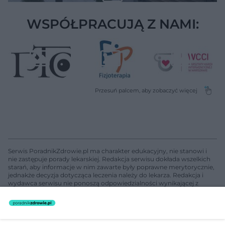
WSPÓŁPRACUJĄ Z NAMI:
Serwis PoradnikZdrowie.pl ma charakter edukacyjny, nie stanowi i
nie zastępuje porady lekarskiej. Redakcja serwisu dokłada wszelkich
starań, aby informacje w nim zawarte były poprawne merytorycznie,
jednakże decyzja dotycząca leczenia należy do lekarza. Redakcja i
wydawca serwisu nie ponoszą odpowiedzialności wynikającej z
zastosowania informacji zamieszczonych na stronach serwisu, który
nie prowadzi działalności leczniczej polegającej na udzielaniu
świadczeń zdrowotnych w rozumieniu art. 3 ust 1 ustawy o
działalności leczniczej.