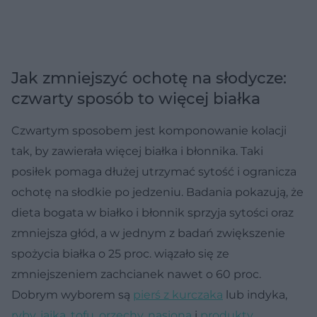
Jak zmniejszyć ochotę na słodycze:
czwarty sposób to więcej białka
Czwartym sposobem jest komponowanie kolacji
tak, by zawierała więcej białka i błonnika. Taki
posiłek pomaga dłużej utrzymać sytość i ogranicza
ochotę na słodkie po jedzeniu. Badania pokazują, że
dieta bogata w białko i błonnik sprzyja sytości oraz
zmniejsza głód, a w jednym z badań zwiększenie
spożycia białka o 25 proc. wiązało się ze
zmniejszeniem zachcianek nawet o 60 proc.
Dobrym wyborem są
pierś z kurczaka
lub indyka,
ryby
,
jajka
,
tofu
,
orzechy, nasiona
i
produkty