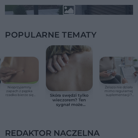
POPULARNE TEMATY
Nieprzyjemny
Żelazo nie działa
zapach z pępka
mimo regularnej
rzadko bierze się
suplementacji?
Skóra swędzi tylko
znikąd. Jeden objaw
Przyczyna może
wieczorem? Ten
zmienia wszystko
ukrywać się w
sygnał może
jelitach
wskazywać na
chorobę, która długo
nie daje objawów
REDAKTOR NACZELNA