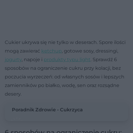
Cukier ukrywa się nie tylko w deserach. Spore ilości
mogą zawierać
ketchup
, gotowe sosy, dressingi,
jogurty
, napoje i
produkty typu light
. Sprawdź 6
sposobów na ograniczenie cukru przy kolacji, bez
poczucia wyrzeczeń: od własnych sosów i lepszych
zamienników po białko, wodę, sen oraz rozsądne
desery.
Poradnik Zdrowie - Cukrzyca
6 sposobów na ograniczenie cukru: