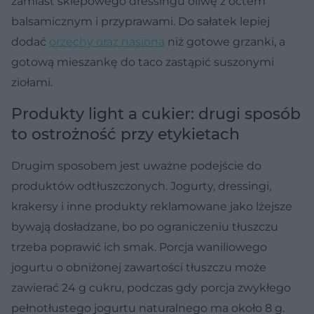
zamiast sklepowego dressingu oliwę z octem
balsamicznym i przyprawami. Do sałatek lepiej
dodać
orzechy oraz nasiona
niż gotowe grzanki, a
gotową mieszankę do taco zastąpić suszonymi
ziołami.
Produkty light a cukier: drugi sposób
to ostrożność przy etykietach
Drugim sposobem jest uważne podejście do
produktów odtłuszczonych. Jogurty, dressingi,
krakersy i inne produkty reklamowane jako lżejsze
bywają dosładzane, bo po ograniczeniu tłuszczu
trzeba poprawić ich smak. Porcja waniliowego
jogurtu o obniżonej zawartości tłuszczu może
zawierać 24 g cukru, podczas gdy porcja zwykłego
pełnotłustego jogurtu naturalnego ma około 8 g.