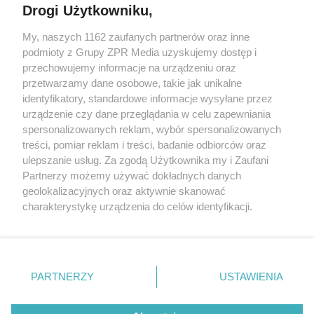
Drogi Użytkowniku,
Żaden utwór zamieszczony w serwisie nie może być powielany i
My, naszych 1162 zaufanych partnerów oraz inne
rozpowszechniany lub dalej rozpowszechniany w jakikolwiek sposób
podmioty z Grupy ZPR Media uzyskujemy dostęp i
(w tym także elektroniczny lub mechaniczny) na jakimkolwiek polu
eksploatacji w jakiejkolwiek formie, włącznie z umieszczaniem w
przechowujemy informacje na urządzeniu oraz
Internecie bez pisemnej zgody właściciela praw. Jakiekolwiek użycie
przetwarzamy dane osobowe, takie jak unikalne
lub wykorzystanie utworów w całości lub w części z naruszeniem
identyfikatory, standardowe informacje wysyłane przez
prawa, tzn. bez właściwej zgody, jest zabronione pod groźbą kary i
może być ścigane prawnie.
urządzenie czy dane przeglądania w celu zapewniania
spersonalizowanych reklam, wybór spersonalizowanych
treści, pomiar reklam i treści, badanie odbiorców oraz
ulepszanie usług. Za zgodą Użytkownika my i Zaufani
Partnerzy możemy używać dokładnych danych
geolokalizacyjnych oraz aktywnie skanować
charakterystykę urządzenia do celów identyfikacji.
O nas
Ponieważ cenimy Twoją prywatność, prosimy o zgodę na
korzystanie z tych technologii poprzez kliknięcie
Informacje prawne
„Akceptuję”. Zgoda jest dobrowolna i zawsze możesz ją
zmienić/wycofać klikając przycisk ustawień prywatności
Nasze serwisy
PARTNERZY
USTAWIENIA
znajdujący się w lewym dolnym rogu strony
. Niektóre
© 2026 Grupa ZPR Media
rodzaje przetwarzania danych nie wymagają zgody