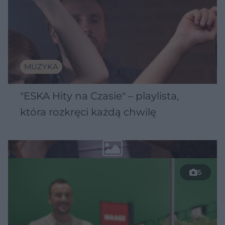
MUZYKA
"ESKA Hity na Czasie" – playlista,
która rozkręci każdą chwilę
5