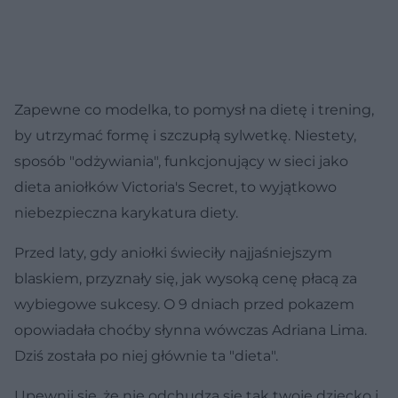
Zapewne co modelka, to pomysł na dietę i trening,
by utrzymać formę i szczupłą sylwetkę. Niestety,
sposób "odżywiania", funkcjonujący w sieci jako
dieta aniołków Victoria's Secret, to wyjątkowo
niebezpieczna karykatura diety.
Przed laty, gdy aniołki świeciły najjaśniejszym
blaskiem, przyznały się, jak wysoką cenę płacą za
wybiegowe sukcesy. O 9 dniach przed pokazem
opowiadała choćby słynna wówczas Adriana Lima.
Dziś została po niej głównie ta "dieta".
Upewnij się, że nie odchudza się tak twoje dziecko i