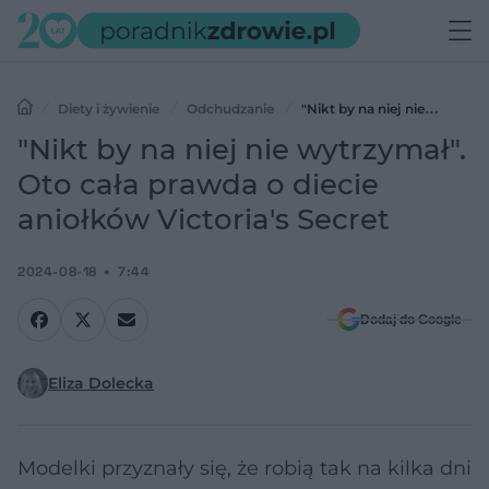
Diety i żywienie
Odchudzanie
"Nikt by na niej nie
wytrzymał". Oto cała prawda o diecie aniołków Victoria's Secret
"Nikt by na niej nie wytrzymał".
Oto cała prawda o diecie
aniołków Victoria's Secret
2024-08-18
7:44
Dodaj do Google
Eliza Dolecka
Modelki przyznały się, że robią tak na kilka dni