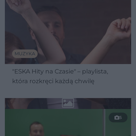
MUZYKA
"ESKA Hity na Czasie" – playlista,
która rozkręci każdą chwilę
5