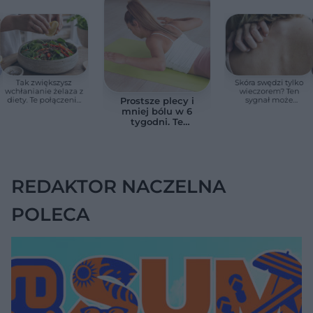
Tak zwiększysz
Skóra swędzi tylko
wchłanianie żelaza z
wieczorem? Ten
diety. Te połączenia
sygnał może
Prostsze plecy i
produktów
wskazywać na
mniej bólu w 6
pomagają przy
chorobę, która długo
tygodni. Te
anemii
nie daje objawów
ćwiczenia
pomagają
zmniejszyć wdowi
garb
REDAKTOR NACZELNA
POLECA