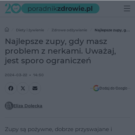
Diety i żywienie
Zdrowe odżywianie
Najlepsze zupy, gdy
masz problem z nerkami. Uważaj, jest sporo ograniczeń
Najlepsze zupy, gdy masz
problem z nerkami. Uważaj,
jest sporo ograniczeń
2024-03-22
14:50
Dodaj do Google
Eliza Dolecka
Zupy są pożywne, dobrze przyswajane i