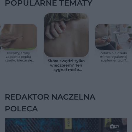
POPULARNE TEMATY
Nieprzyjemny
Żelazo nie działa
zapach z pępka
mimo regularnej
rzadko bierze się
suplementacji?
Skóra swędzi tylko
znikąd. Jeden objaw
Przyczyna może
wieczorem? Ten
zmienia wszystko
ukrywać się w
sygnał może
jelitach
wskazywać na
chorobę, która długo
nie daje objawów
REDAKTOR NACZELNA
POLECA
27