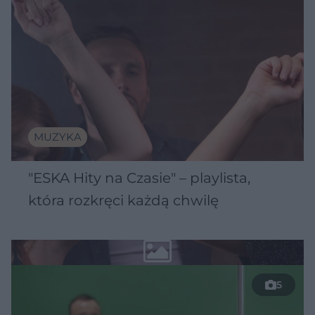
MUZYKA
"ESKA Hity na Czasie" – playlista,
która rozkręci każdą chwilę
5