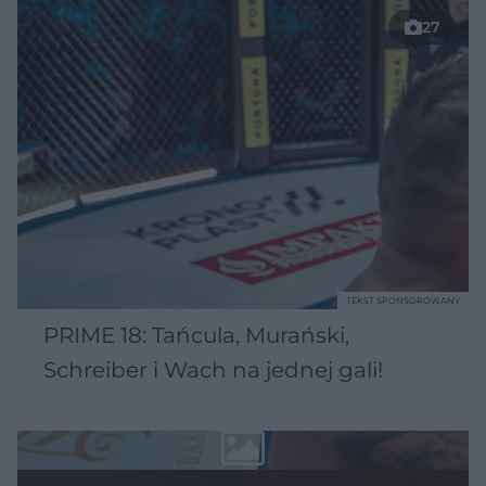
u
Â
27
TEKST SPONSOROWANY
PRIME 18: Tańcula, Murański,
Schreiber i Wach na jednej gali!