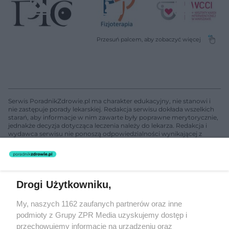
Serwis PoradnikZdrowie.pl ma charakter edukacyjny, nie stanowi i
nie zastępuje porady lekarskiej. Redakcja serwisu dokłada wszelkich
starań, aby informacje w nim zawarte były poprawne merytorycznie,
jednakże decyzja dotycząca leczenia należy do lekarza. Redakcja i
wydawca serwisu nie ponoszą odpowiedzialności wynikającej z
zastosowania informacji zamieszczonych na stronach serwisu, który
nie prowadzi działalności leczniczej polegającej na udzielaniu
świadczeń zdrowotnych w rozumieniu art. 3 ust 1 ustawy o
działalności leczniczej.
Drogi Użytkowniku,
Żaden utwór zamieszczony w serwisie nie może być powielany i
My, naszych 1162 zaufanych partnerów oraz inne
rozpowszechniany lub dalej rozpowszechniany w jakikolwiek sposób
podmioty z Grupy ZPR Media uzyskujemy dostęp i
(w tym także elektroniczny lub mechaniczny) na jakimkolwiek polu
eksploatacji w jakiejkolwiek formie, włącznie z umieszczaniem w
przechowujemy informacje na urządzeniu oraz