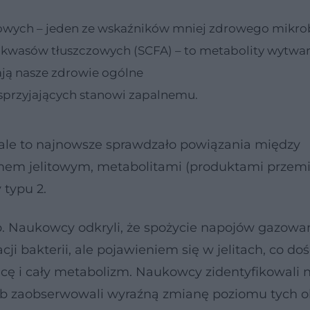
itowych – jeden ze wskaźników mniej zdrowego mikr
wasów tłuszczowych (SCFA) – to metabolity wytwa
rają nasze zdrowie ogólne
przyjających stanowi zapalnemu.
 ale to najnowsze sprawdzało powiązania między
em jelitowym, metabolitami (produktami przem
 typu 2.
ób. Naukowcy odkryli, że spożycie napojów gazow
ji bakterii, ale pojawieniem się w jelitach, co do
racę i cały metabolizm. Naukowcy zidentyfikowali
lub zaobserwowali wyraźną zmianę poziomu tych 