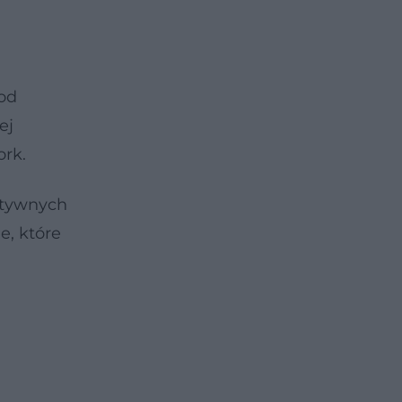
 od
ej
ork.
gatywnych
, które