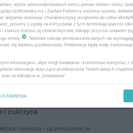
klam, wybór spersonalizowanych treści, pomiar reklam i treści, bad
oje wytwarzają określone związki lub metabolity.
 zgodą Użytkownika my i Zaufani Partnerzy możemy używać dokład
 chemiczne wiążą się ze zwiększonym ryzykiem
cuk
az aktywnie skanować charakterystykę urządzenia do celów identyfi
ść, prosimy o zgodę na korzystanie z tych technologii poprzez klikn
a i zawsze możesz ją zmienić/wycofać klikając przycisk ustawień pr
ogu strony
. Niektóre rodzaje przetwarzania danych nie wymagaj
e jedzenie". Proste do przyswojenia, wygodne, za
iwić się takiemu przetwarzaniu. Preferencje będą miały zastosowanie
szymi informacjami, abyś mógł świadomie i komfortowo korzystać z
w napojach gazowanych może być
gółowe informacje dotyczące przetwarzania Twoich danych znajdzi
s
oraz po kliknięciu w „Ustawienia”.
y, ponieważ to tylko cukier i woda
.
USTAWIENIA
e i cukrzyca
uktoza
i glukoza – są powiązane ze: