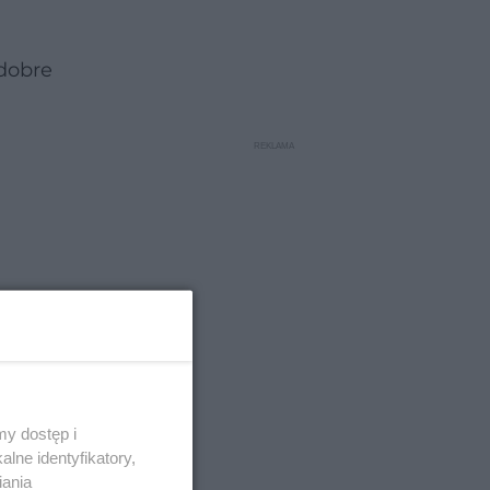
 dobre
y dostęp i
lne identyfikatory,
iania