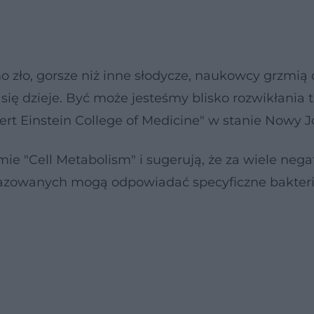
 zło, gorsze niż inne słodycze, naukowcy grzmią
ię dzieje. Być może jesteśmy blisko rozwikłania t
t Einstein College of Medicine" w stanie Nowy J
mie "Cell Metabolism" i sugerują, że za wiele ne
zowanych mogą odpowiadać specyficzne bakterie