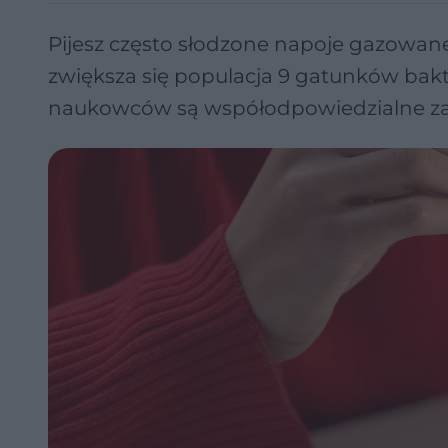
Pijesz często słodzone napoje gazowan
zwiększa się populacja 9 gatunków bakt
naukowców są współodpowiedzialne za e