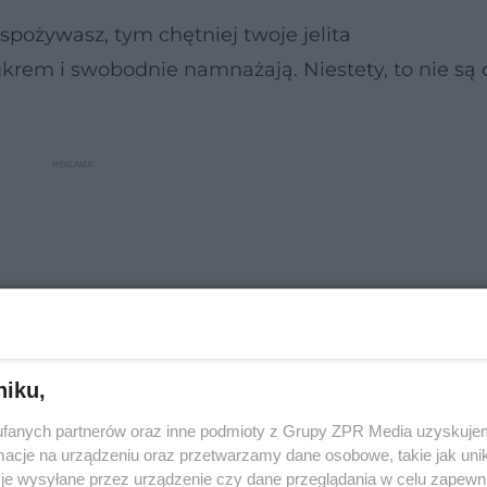
ożywasz, tym chętniej twoje jelita
cukrem i swobodnie namnażają. Niestety, to nie są
niku,
fanych partnerów oraz inne podmioty z Grupy ZPR Media uzyskujem
cje na urządzeniu oraz przetwarzamy dane osobowe, takie jak unika
je wysyłane przez urządzenie czy dane przeglądania w celu zapewn