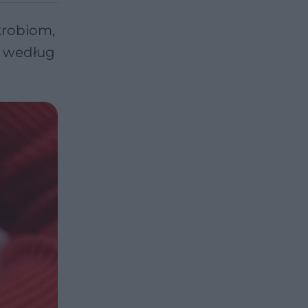
krobiom,
o według