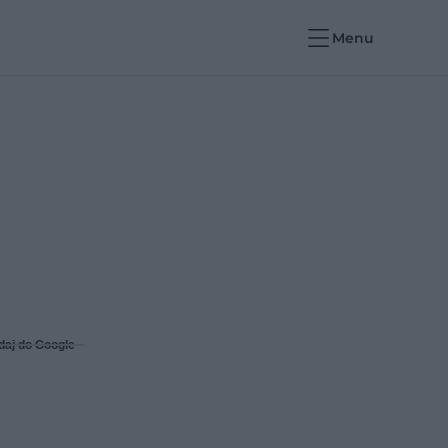
Menu
daj do Google