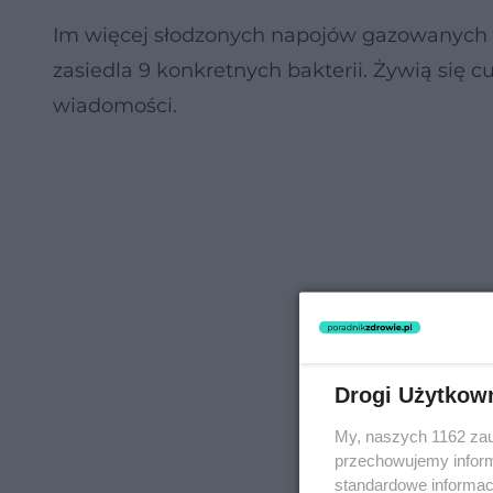
Im więcej słodzonych napojów gazowanych sp
zasiedla 9 konkretnych bakterii. Żywią się 
wiadomości.
Drogi Użytkow
My, naszych 1162 zau
przechowujemy informa
standardowe informac