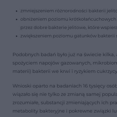
zmniejszeniem różnorodności bakterii jel
obniżeniem poziomu krótkołańcuchowych k
przez dobre bakterie jelitowe, które wspie
zwiększeniem poziomu gatunków bakterii s
Podobnych badań było już na świecie kilka,
spożyciem napojów gazowanych, mikrobiom
materii) bakterii we krwi i ryzykiem cukrzycy
Wnioski oparto na badaniach 16 tysięcy os
wiązało się nie tylko ze zmianą samej populac
zrozumiałe, substancji zmieniających ich p
metabolity bakteryjne i pokrewne związki 