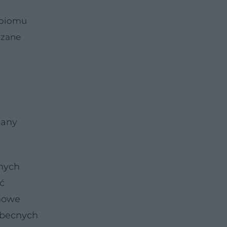
obiomu
rzane
iany
anych
ść
 nowe
obecnych