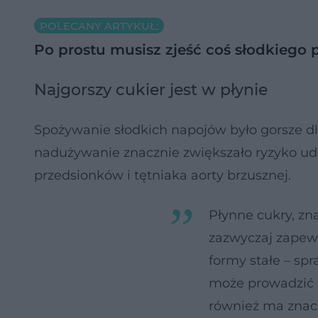
POLECANY ARTYKUŁ:
Po prostu musisz zjeść coś słodkiego
Najgorszy cukier jest w płynie
Spożywanie słodkich napojów było gorsze dl
nadużywanie znacznie zwiększało ryzyko ud
przedsionków i tętniaka aorty brzusznej.
Płynne cukry, zn
zazwyczaj zapewn
formy stałe – spr
może prowadzić 
również ma znac