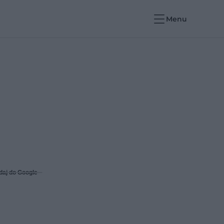
Menu
daj do Google