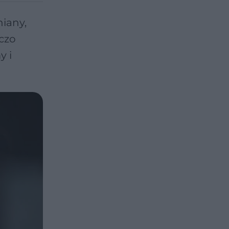
iany,
czo
y i