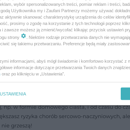
klam, wybór spersonalizowanych treści, pomiar reklam i treści, bad
a być wiążąca i wiarygodna.
 zgodą Użytkownika my i Zaufani Partnerzy możemy używać dokład
az aktywnie skanować charakterystykę urządzenia do celów identyfi
ieloletniej analizie prawie 70 tysięcy osób, w d
ść, prosimy o zgodę na korzystanie z tych technologii poprzez klikn
a i zawsze możesz ją zmienić/wycofać klikając przycisk ustawień pr
ogu strony
. Niektóre rodzaje przetwarzania danych nie wymagaj
iwić się takiemu przetwarzaniu. Preferencje będą miały zastosowanie
nych w 1997 i 2009 roku, pacjenci byli też pytani
rzez kolejne lata, aż do 2019 roku. Analizowano 
szymi informacjami, abyś mógł świadomie i komfortowo korzystać z
gółowe informacje dotyczące przetwarzania Twoich danych znajdzi
s
oraz po kliknięciu w „Ustawienia”.
serca
i migotania przedsionków znacząco wzrasta
USTAWIENIA
ej, np. w formie domowego ciasta, i od czasu do cz
większasz ryzyka chorób sercowo-naczyniowych, al
 nie grzeszą!