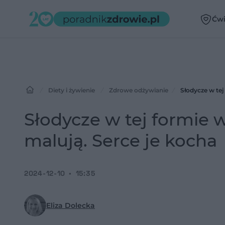
Ćwi
Diety i żywienie
Zdrowe odżywianie
Słodycze w tej 
Słodycze w tej formie wc
malują. Serce je kocha
2024-12-10
15:35
Eliza Dolecka