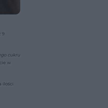
z 9
ego cukru
cie w
 ilości