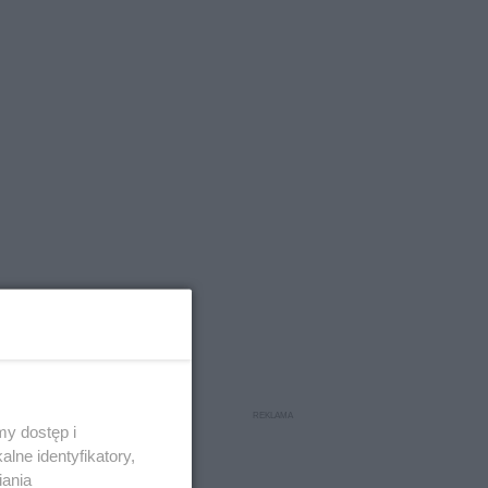
y dostęp i
lne identyfikatory,
grupy
iania