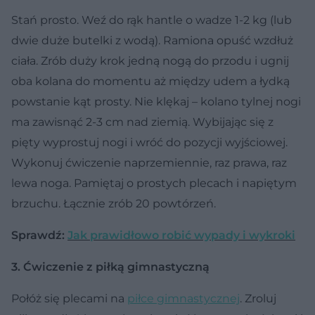
Stań prosto. Weź do rąk hantle o wadze 1-2 kg (lub
dwie duże butelki z wodą). Ramiona opuść wzdłuż
ciała. Zrób duży krok jedną nogą do przodu i ugnij
oba kolana do momentu aż między udem a łydką
powstanie kąt prosty. Nie klękaj – kolano tylnej nogi
ma zawisnąć 2-3 cm nad ziemią. Wybijając się z
pięty wyprostuj nogi i wróć do pozycji wyjściowej.
Wykonuj ćwiczenie naprzemiennie, raz prawa, raz
lewa noga. Pamiętaj o prostych plecach i napiętym
brzuchu. Łącznie zrób 20 powtórzeń.
Sprawdź:
Jak prawidłowo robić wypady i wykroki
3. Ćwiczenie z piłką gimnastyczną
Połóż się plecami na
piłce gimnastycznej
. Zroluj