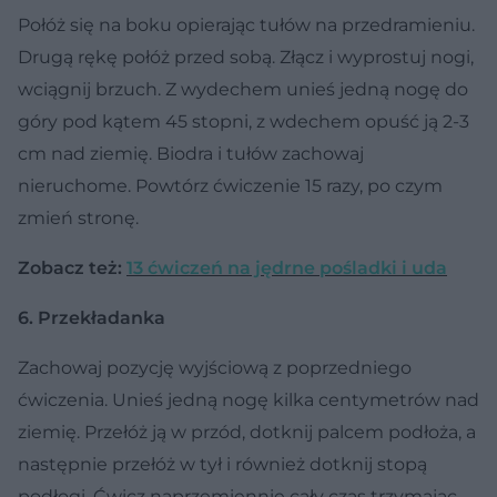
Połóż się na boku opierając tułów na przedramieniu.
Drugą rękę połóż przed sobą. Złącz i wyprostuj nogi,
wciągnij brzuch. Z wydechem unieś jedną nogę do
góry pod kątem 45 stopni, z wdechem opuść ją 2-3
cm nad ziemię. Biodra i tułów zachowaj
nieruchome. Powtórz ćwiczenie 15 razy, po czym
zmień stronę.
Zobacz też:
13 ćwiczeń na jędrne pośladki i uda
6. Przekładanka
Zachowaj pozycję wyjściową z poprzedniego
ćwiczenia. Unieś jedną nogę kilka centymetrów nad
ziemię. Przełóż ją w przód, dotknij palcem podłoża, a
następnie przełóż w tył i również dotknij stopą
podłogi. Ćwicz naprzemiennie cały czas trzymając