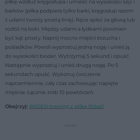
piłkę wzdłuż kręgosłupa i umieść na wysokości szyi i
barków (piłka podpiera tylko barki, kręgosłup razem
z udami tworzy prostą linię). Ręce spleć za głową lub
rozłóż na boki. Między udami a łydkami powinien
być kąt prosty. Napnij mocno mięśni brzucha i
pośladków. Powoli wyprostuj jedną nogę i unieś ją
do wysokości bioder. Wytrzymaj 5 sekund i opuść.
Następnie wyprostuj i unieś drugą nogę. Po 5
sekundach opuść. Wykonuj ćwiczenie
naprzemiennie, cały czas zachowując napięte
mięśnie. Łącznie zrób 10 powtórzeń.
Obejrzyj:
WIDEO-trening z piłką fitball