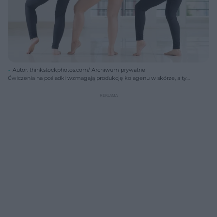
Autor: thinkstockphotos.com/ Archiwum prywatne
Ćwiczenia na pośladki wzmagają produkcję kolagenu w skórze, a tym
samym zmniejszają widoczność rozstępów.