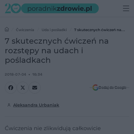
Ćwiczenia
Uda i pośladki
7 skutecznych ćwiczeń na
rozstępy na udach i pośladkach
7 skutecznych ćwiczeń na
rozstępy na udach i
pośladkach
2018-07-04
16:34
Dodaj do Google
Aleksandra Urbaniak
Ćwiczenia nie zlikwidują całkowicie