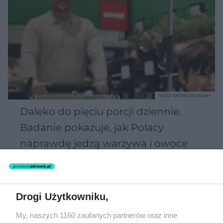
TEKST SPONSOROWANY
Daleko do pięciu porcji dziennie.
Badanie pokazuje, jak Polacy
naprawdę jedzą warzywa i owoce
Drogi Użytkowniku,
My, naszych 1160 zaufanych partnerów oraz inne