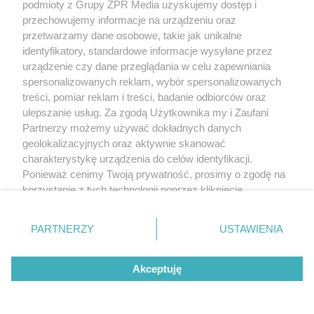
podmioty z Grupy ZPR Media uzyskujemy dostęp i
przechowujemy informacje na urządzeniu oraz
przetwarzamy dane osobowe, takie jak unikalne
identyfikatory, standardowe informacje wysyłane przez
urządzenie czy dane przeglądania w celu zapewniania
spersonalizowanych reklam, wybór spersonalizowanych
treści, pomiar reklam i treści, badanie odbiorców oraz
ulepszanie usług. Za zgodą Użytkownika my i Zaufani
Partnerzy możemy używać dokładnych danych
MATERIAŁ SPONSOROWANY
geolokalizacyjnych oraz aktywnie skanować
Beninca. Najszybsza, bezpieczna i
charakterystykę urządzenia do celów identyfikacji.
nowoczesna automatyka do bram
Ponieważ cenimy Twoją prywatność, prosimy o zgodę na
korzystanie z tych technologii poprzez kliknięcie
„Akceptuję”. Zgoda jest dobrowolna i zawsze możesz ją
zmienić/wycofać klikając przycisk ustawień prywatności
PARTNERZY
USTAWIENIA
znajdujący się w lewym dolnym rogu strony
. Niektóre
rodzaje przetwarzania danych nie wymagają zgody
WSPÓŁPRACUJĄ Z NAMI:
Akceptuję
użytkownika, ale masz prawo sprzeciwić się takiemu
przetwarzaniu. Preferencje będą miały zastosowanie tylko
na tej witrynie.