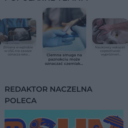
Zmiana w wątrobie
Naukowcy wskazali
w USG nie zawsze
częstotliwość
oznacza raka.
wypróżnień
Ciemna smuga na
Chirurg wyjaśnia,
związaną ze
paznokciu może
kiedy potrzebna jest
zdrowiem.
oznaczać czerniaka.
pilna diagnostyka
Większość osób nie
Bob Marley
zna tej normy
zlekceważył ten
objaw
REDAKTOR NACZELNA
POLECA