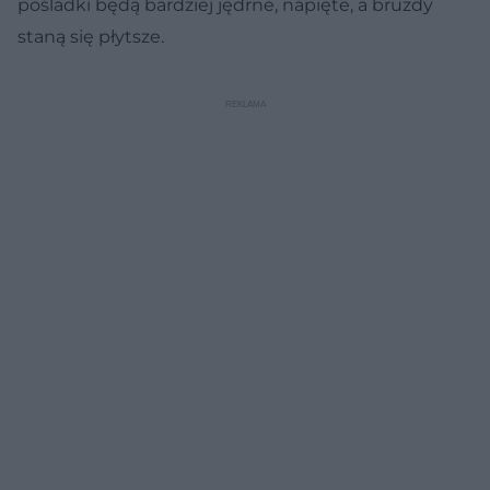
pośladki będą bardziej jędrne, napięte, a bruzdy
staną się płytsze.