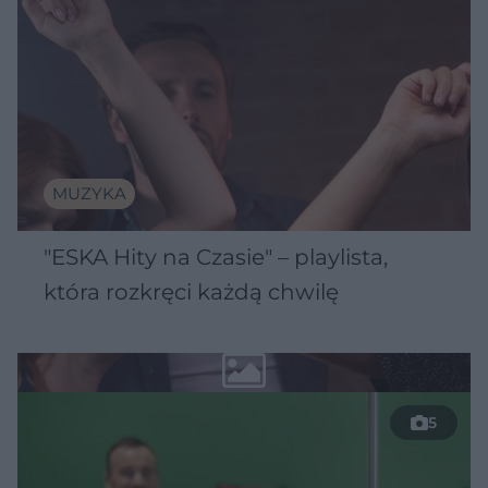
MUZYKA
"ESKA Hity na Czasie" – playlista,
która rozkręci każdą chwilę
5