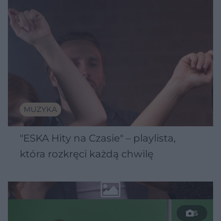
MUZYKA
"ESKA Hity na Czasie" – playlista,
która rozkręci każdą chwilę
5