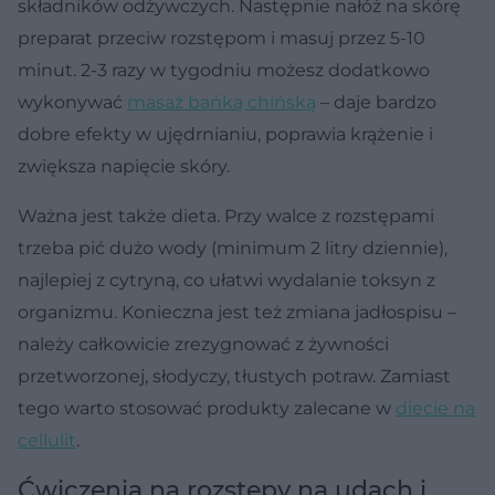
składników odżywczych. Następnie nałóż na skórę
preparat przeciw rozstępom i masuj przez 5-10
minut. 2-3 razy w tygodniu możesz dodatkowo
wykonywać
masaż bańką chińską
– daje bardzo
dobre efekty w ujędrnianiu, poprawia krążenie i
zwiększa napięcie skóry.
Ważna jest także dieta. Przy walce z rozstępami
trzeba pić dużo wody (minimum 2 litry dziennie),
najlepiej z cytryną, co ułatwi wydalanie toksyn z
organizmu. Konieczna jest też zmiana jadłospisu –
należy całkowicie zrezygnować z żywności
przetworzonej, słodyczy, tłustych potraw. Zamiast
tego warto stosować produkty zalecane w
diecie na
cellulit
.
Ćwiczenia na rozstępy na udach i