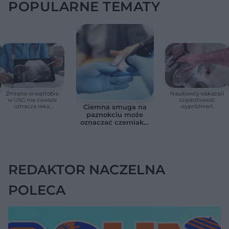
POPULARNE TEMATY
Zmiana w wątrobie
Naukowcy wskazali
w USG nie zawsze
częstotliwość
oznacza raka.
wypróżnień
Ciemna smuga na
Chirurg wyjaśnia,
związaną ze
paznokciu może
kiedy potrzebna jest
zdrowiem.
oznaczać czerniaka.
pilna diagnostyka
Większość osób nie
Bob Marley
zna tej normy
zlekceważył ten
objaw
REDAKTOR NACZELNA
POLECA