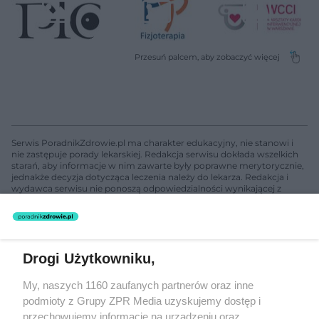
Serwis PoradnikZdrowie.pl ma charakter edukacyjny, nie stanowi i
nie zastępuje porady lekarskiej. Redakcja serwisu dokłada wszelkich
starań, aby informacje w nim zawarte były poprawne merytorycznie,
jednakże decyzja dotycząca leczenia należy do lekarza. Redakcja i
wydawca serwisu nie ponoszą odpowiedzialności wynikającej z
zastosowania informacji zamieszczonych na stronach serwisu, który
nie prowadzi działalności leczniczej polegającej na udzielaniu
świadczeń zdrowotnych w rozumieniu art. 3 ust 1 ustawy o
działalności leczniczej.
Drogi Użytkowniku,
Żaden utwór zamieszczony w serwisie nie może być powielany i
My, naszych 1160 zaufanych partnerów oraz inne
rozpowszechniany lub dalej rozpowszechniany w jakikolwiek sposób
podmioty z Grupy ZPR Media uzyskujemy dostęp i
(w tym także elektroniczny lub mechaniczny) na jakimkolwiek polu
eksploatacji w jakiejkolwiek formie, włącznie z umieszczaniem w
przechowujemy informacje na urządzeniu oraz