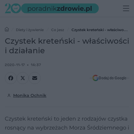
Diety i żywienie
Co jesz
Czystek kreteński - właściwości i
działanie
Czystek kreteński - właściwości
i działanie
2020-11-17
14:37
Dodaj do Google
Monika Ochnik
Czystek kreteński to jeden z rodzajów czystka
rosnący na wybrzeżach Morza Śródziemnego i