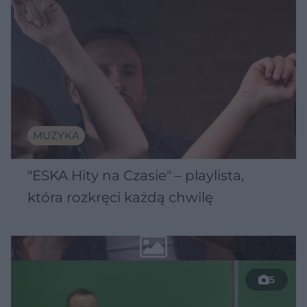
MUZYKA
"ESKA Hity na Czasie" – playlista,
która rozkręci każdą chwilę
5