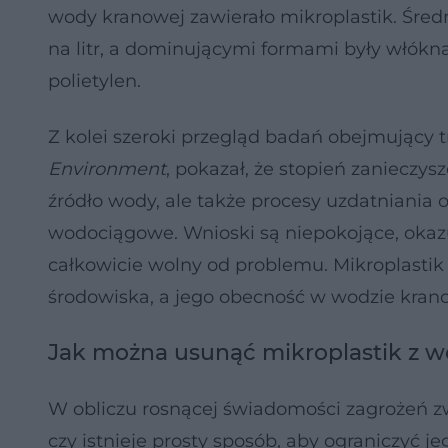
wody kranowej zawierało mikroplastik. Średn
na litr, a dominującymi formami były włókn
polietylen.
Z kolei szeroki przegląd badań obejmujący t
Environment
, pokazał, że stopień zanieczys
źródło wody, ale także procesy uzdatniania o
wodociągowe. Wnioski są niepokojące, okazuje
całkowicie wolny od problemu. Mikroplast
środowiska, a jego obecność w wodzie krano
Jak można usunąć mikroplastik z 
W obliczu rosnącej świadomości zagrożeń zw
czy istnieje prosty sposób, aby ograniczyć 