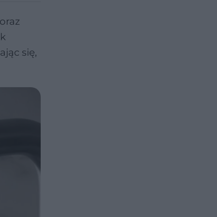
oraz
ak
jąc się,