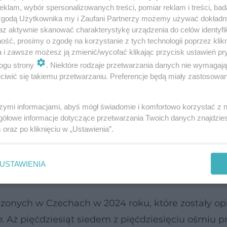
klam, wybór spersonalizowanych treści, pomiar reklam i treści, bad
co mówią badania?
 zgodą Użytkownika my i Zaufani Partnerzy możemy używać dokład
az aktywnie skanować charakterystykę urządzenia do celów identyfi
ść, prosimy o zgodę na korzystanie z tych technologii poprzez klikn
ednoznaczne, otóż mikroplastik przenika do nasze
a i zawsze możesz ją zmienić/wycofać klikając przycisk ustawień pr
dzone we Francji, opublikowane w 2025 roku w cz
ogu strony
. Niektóre rodzaje przetwarzania danych nie wymagaj
iwić się takiemu przetwarzaniu. Preferencje będą miały zastosowanie
luzie ujawniła obecność średnio ponad czterystu 
szymi informacjami, abyś mógł świadomie i komfortowo korzystać z
gółowe informacje dotyczące przetwarzania Twoich danych znajdzi
h miało wielkość mniejszą niż dwadzieścia mikrome
s
oraz po kliknięciu w „Ustawienia”.
ne przy zastosowaniu standardowych metod badaw
 Innymi słowy, dotychczasowe raporty mogły znacz
USTAWIENIA
onych w Czechach w 2024 roku, które zostały op
e
. Aż pięćdziesiąt siedem z pięćdziesięciu ośmiu 