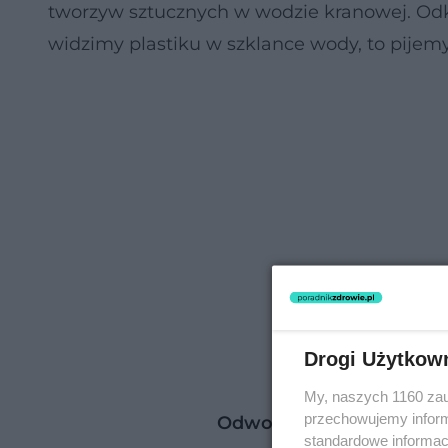
tworzyw sztucznych w wodzie kranowej. Odkr
widzimy plastiku w szklance wody, to pijemy
Drogi Użytkow
My, naszych 1160 zau
przechowujemy informa
Odwodnienie organizmu:
standardowe informac