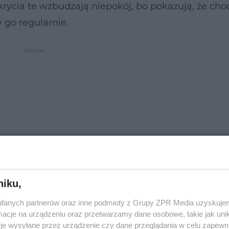
ycia te wzbudzają niepokój, bo pokazują, że cho
 go regularnie.
niku,
fanych partnerów oraz inne podmioty z Grupy ZPR Media uzyskujem
cje na urządzeniu oraz przetwarzamy dane osobowe, takie jak unika
 objawy i postępowanie
je wysyłane przez urządzenie czy dane przeglądania w celu zapewn