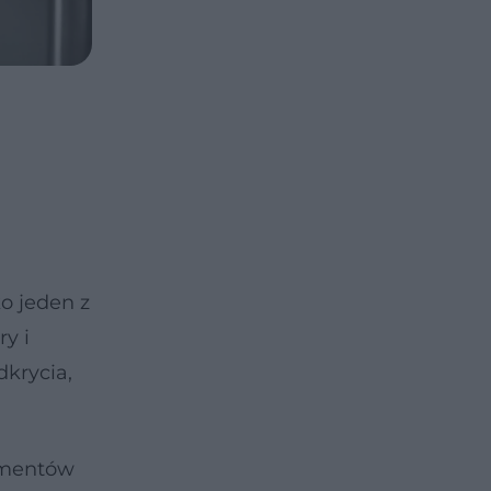
o jeden z
y i
dkrycia,
gmentów