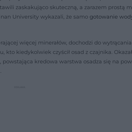
tawili zaskakująco skuteczną, a zarazem prostą m
inan University wykazali, że samo
gotowanie wod
ającej więcej minerałów, dochodzi do wytrącania
, kto kiedykolwiek czyścił osad z czajnika. Okazało
a, powstająca kredowa warstwa osadza się na pow
a.