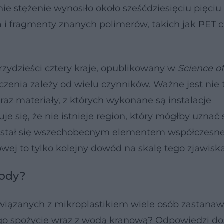
ie stężenie wynosiło około sześćdziesięciu pięciu
a i fragmenty znanych polimerów, takich jak
PET
c
rzydzieści cztery kraje, opublikowany w
Science of
zczenia zależy od wielu czynników. Ważne jest nie 
raz materiały, z których wykonane są instalacje
 się, że nie istnieje region, który mógłby uznać 
ik stał się wszechobecnym elementem współczesn
wej to tylko kolejny dowód na skalę tego zjawiska
wody?
iązanych z mikroplastikiem wiele osób zastanawi
jego spożycie wraz z wodą kranową? Odpowiedzi dos