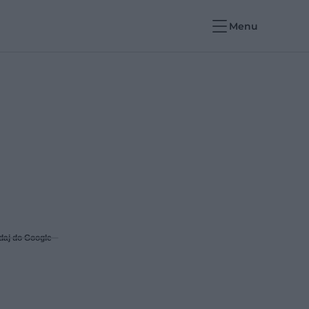
Menu
daj do Google