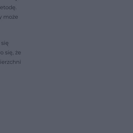
etodę.
y
może
 się
 się, że
ierzchni