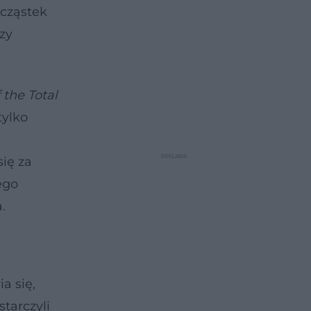
 cząstek
zy
 the Total
tylko
się za
ego
.
a się,
tarczyli