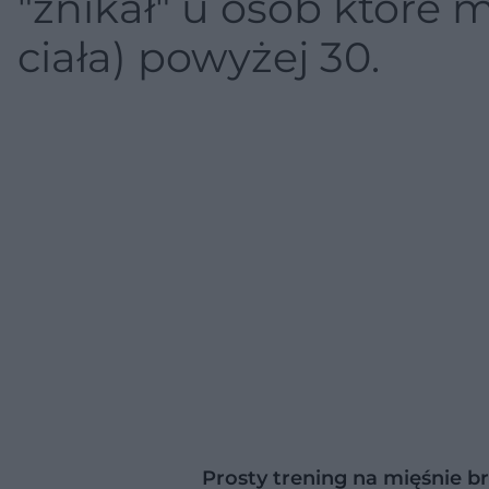
"znikał" u osób które 
ciała) powyżej 30.
Prosty trening na mięśnie b