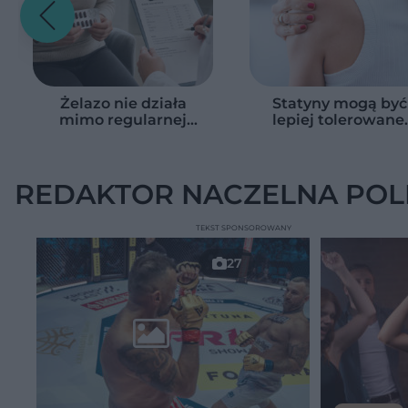
Żelazo nie działa
Statyny mogą być
mimo regularnej
lepiej tolerowane.
suplementacji?
Naukowcy odkryli, j
Przyczyna może
ograniczyć działan
ukrywać się w
na mięśnie
jelitach
REDAKTOR NACZELNA POL
TEKST SPONSOROWANY
27