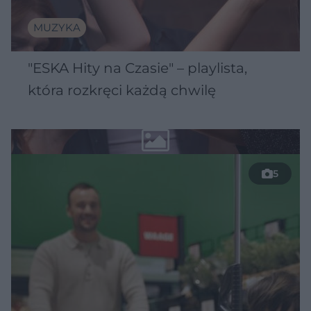
MUZYKA
"ESKA Hity na Czasie" – playlista,
która rozkręci każdą chwilę
5