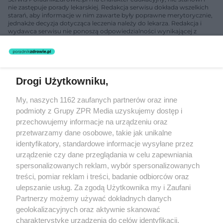
nie zastępuje porady lekarskiej. Redakcja serwisu dokłada wszelkich
starań, aby informacje w nim zawarte były poprawne merytorycznie,
jednakże decyzja dotycząca leczenia należy do lekarza. Redakcja i
wydawca serwisu nie ponoszą odpowiedzialności wynikającej z
zastosowania informacji zamieszczonych na stronach serwisu, który
nie prowadzi działalności leczniczej polegającej na udzielaniu
świadczeń zdrowotnych w rozumieniu art. 3 ust 1 ustawy o
działalności leczniczej.
Drogi Użytkowniku,
Żaden utwór zamieszczony w serwisie nie może być powielany i
My, naszych 1162 zaufanych partnerów oraz inne
rozpowszechniany lub dalej rozpowszechniany w jakikolwiek sposób
podmioty z Grupy ZPR Media uzyskujemy dostęp i
(w tym także elektroniczny lub mechaniczny) na jakimkolwiek polu
eksploatacji w jakiejkolwiek formie, włącznie z umieszczaniem w
przechowujemy informacje na urządzeniu oraz
Internecie bez pisemnej zgody właściciela praw. Jakiekolwiek użycie
przetwarzamy dane osobowe, takie jak unikalne
lub wykorzystanie utworów w całości lub w części z naruszeniem
identyfikatory, standardowe informacje wysyłane przez
prawa, tzn. bez właściwej zgody, jest zabronione pod groźbą kary i
może być ścigane prawnie.
urządzenie czy dane przeglądania w celu zapewniania
spersonalizowanych reklam, wybór spersonalizowanych
treści, pomiar reklam i treści, badanie odbiorców oraz
ulepszanie usług. Za zgodą Użytkownika my i Zaufani
Partnerzy możemy używać dokładnych danych
geolokalizacyjnych oraz aktywnie skanować
charakterystykę urządzenia do celów identyfikacji.
O nas