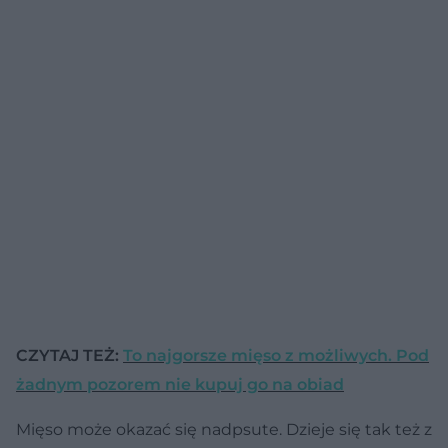
CZYTAJ TEŻ:
To najgorsze mięso z możliwych. Pod
żadnym pozorem nie kupuj go na obiad
Mięso może okazać się nadpsute. Dzieje się tak też z