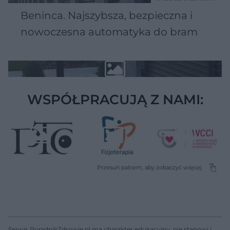
Beninca. Najszybsza, bezpieczna i
nowoczesna automatyka do bram
WSPÓŁPRACUJĄ Z NAMI:
Serwis PoradnikZdrowie.pl ma charakter edukacyjny, nie stanowi i