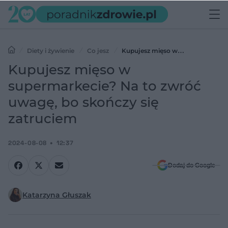
Diety i żywienie
Co jesz
Kupujesz mięso w
supermarkecie? Na to zwróć uwagę, bo skończy się zatruciem
Kupujesz mięso w
supermarkecie? Na to zwróć
uwagę, bo skończy się
zatruciem
2024-08-08
12:37
Dodaj do Google
Katarzyna Głuszak