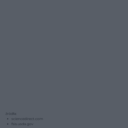
źródła:
sciencedirect.com
fsis.usda.gov