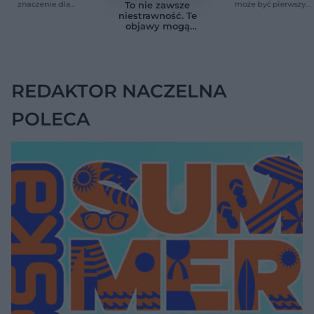
znaczenie dla
może być pierwszy
To nie zawsze
zdrowia. Naukowcy
cichy sygnał raka
niestrawność. Te
wskazali zdrowy
trzustki, zanim
objawy mogą
zakres
pojawią się inne
wskazywać na raka
objawy
trzustki
REDAKTOR NACZELNA
POLECA