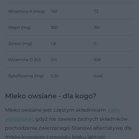
Witamina A (mcg)
150
72
Wapń (mg)
350
291
Żelazo (mg)
1,8
0
Witamina D (IU)
101
108
Ryboflawina (mg)
0,51
0,46
Mleko owsiane - dla kogo?
Mleko owsiane jest częstym składnikiem
diety
wegańskiej
, gdyż nie zawiera żadnych składników
pochodzenia zwierzęcego. Stanowi alternatywę dla
mleka krowiego z powodu braku laktozy,