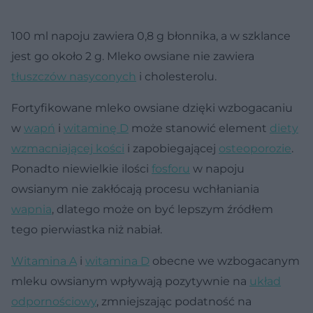
100 ml napoju zawiera 0,8 g błonnika, a w szklance
jest go około 2 g. Mleko owsiane nie zawiera
tłuszczów nasyconych
i cholesterolu.
Fortyfikowane mleko owsiane dzięki wzbogacaniu
w
wapń
i
witaminę D
może stanowić element
diety
wzmacniającej kości
i zapobiegającej
osteoporozie
.
Ponadto niewielkie ilości
fosforu
w napoju
owsianym nie zakłócają procesu wchłaniania
wapnia
, dlatego może on być lepszym źródłem
tego pierwiastka niż nabiał.
Witamina A
i
witamina D
obecne we wzbogacanym
mleku owsianym wpływają pozytywnie na
układ
odpornościowy
, zmniejszając podatność na