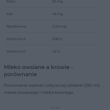
Potas
50 mg
Sód
46 mg
Ryboflawina
0,212 mg
Witamina A
208 IU
Witamina D
42 IU
Mleko owsiane a krowie -
porównanie
Porównanie wartości odżywczej szklanki (250 ml)
mleka owsianego i mleka krowiego