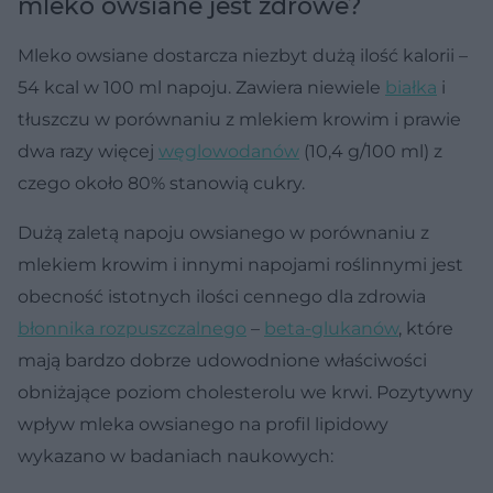
mleko owsiane jest zdrowe?
Mleko owsiane dostarcza niezbyt dużą ilość kalorii –
54 kcal w 100 ml napoju. Zawiera niewiele
białka
i
tłuszczu w porównaniu z mlekiem krowim i prawie
dwa razy więcej
węglowodanów
(10,4 g/100 ml) z
czego około 80% stanowią cukry.
Dużą zaletą napoju owsianego w porównaniu z
mlekiem krowim i innymi napojami roślinnymi jest
obecność istotnych ilości cennego dla zdrowia
błonnika rozpuszczalnego
–
beta-glukanów
, które
mają bardzo dobrze udowodnione właściwości
obniżające poziom cholesterolu we krwi. Pozytywny
wpływ mleka owsianego na profil lipidowy
wykazano w badaniach naukowych: