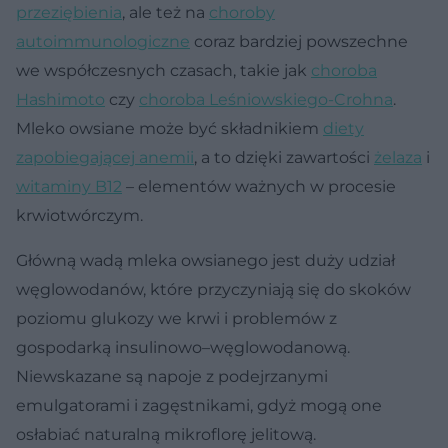
przeziębienia
, ale też na
choroby
autoimmunologiczne
coraz bardziej powszechne
we współczesnych czasach, takie jak
choroba
Hashimoto
czy
choroba Leśniowskiego-Crohna
.
Mleko owsiane może być składnikiem
diety
zapobiegającej anemii
, a to dzięki zawartości
żelaza
i
witaminy B12
– elementów ważnych w procesie
krwiotwórczym.
Główną wadą mleka owsianego jest duży udział
węglowodanów, które przyczyniają się do skoków
poziomu glukozy we krwi i problemów z
gospodarką insulinowo–węglowodanową.
Niewskazane są napoje z podejrzanymi
emulgatorami i zagęstnikami, gdyż mogą one
osłabiać naturalną mikroflorę jelitową.