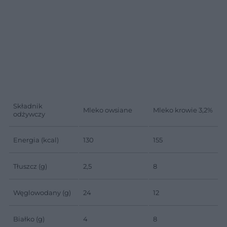
Składnik
Mleko owsiane
Mleko krowie 3,2%
odżywczy
Energia (kcal)
130
155
Tłuszcz (g)
2,5
8
Węglowodany (g)
24
12
Białko (g)
4
8