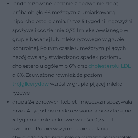
randomizowane badanie z podwójnie ślepą
próbą objęło 66 mężczyzn z umiarkowaną
hipercholesterolemią. Przez 5 tygodni mężczyźni
spożywali codziennie 0,75 l mleka owsianego w
grupie badanej lub mleka ryżowego w grupie
kontrolnej. Po tym czasie u mężczyzn pijących
napój owsiany stwierdzono spadek poziomu
cholesterolu ogółem o 6% oraz
cholesterolu LDL
o 6%. Zauważono również, że poziom
trójglicerydów
wzrósł w grupie pijącej mleko
ryżowe
grupa 24 zdrowych kobiet i mężczyzn spożywała
przez 4 tygodnie mleko owsiane, a przez kolejne
4 tygodnie mleko krowie w ilości 0,75 – 1 l
dziennie. Po pierwszym etapie badania
stwierdzono, że picie mleka owsianego wywołało