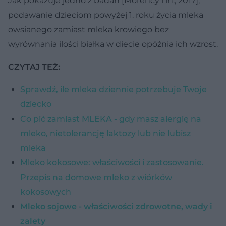
Jak pokazuje jedno z badań [Morency i in., 2017],
podawanie dzieciom powyżej 1. roku życia mleka
owsianego zamiast mleka krowiego bez
wyrównania ilości białka w diecie opóźnia ich wzrost.
CZYTAJ TEŻ:
Sprawdź, ile mleka dziennie potrzebuje Twoje
dziecko
Co pić zamiast MLEKA - gdy masz alergię na
mleko, nietolerancję laktozy lub nie lubisz
mleka
Mleko kokosowe: właściwości i zastosowanie.
Przepis na domowe mleko z wiórków
kokosowych
Mleko sojowe - właściwości zdrowotne, wady i
zalety