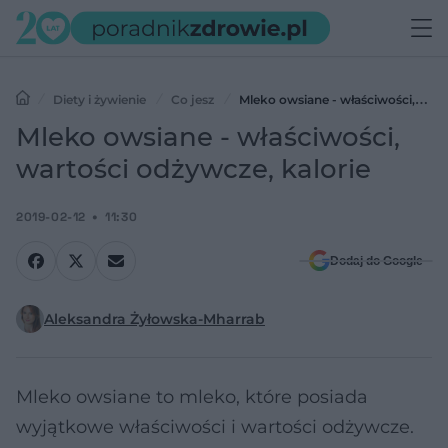
Diety i żywienie
Co jesz
Mleko owsiane - właściwości,
wartości odżywcze, kalorie
Mleko owsiane - właściwości,
wartości odżywcze, kalorie
2019-02-12
11:30
Dodaj do Google
Aleksandra Żyłowska-Mharrab
Mleko owsiane to mleko, które posiada
wyjątkowe właściwości i wartości odżywcze.