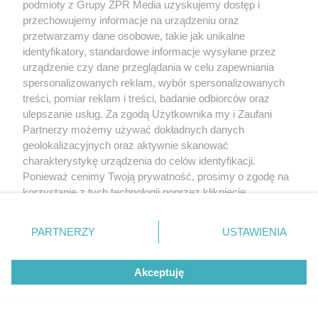
podmioty z Grupy ZPR Media uzyskujemy dostęp i
przechowujemy informacje na urządzeniu oraz
przetwarzamy dane osobowe, takie jak unikalne
identyfikatory, standardowe informacje wysyłane przez
urządzenie czy dane przeglądania w celu zapewniania
spersonalizowanych reklam, wybór spersonalizowanych
treści, pomiar reklam i treści, badanie odbiorców oraz
ulepszanie usług. Za zgodą Użytkownika my i Zaufani
Partnerzy możemy używać dokładnych danych
geolokalizacyjnych oraz aktywnie skanować
charakterystykę urządzenia do celów identyfikacji.
Ponieważ cenimy Twoją prywatność, prosimy o zgodę na
korzystanie z tych technologii poprzez kliknięcie
„Akceptuję”. Zgoda jest dobrowolna i zawsze możesz ją
zmienić/wycofać klikając przycisk ustawień prywatności
PARTNERZY
USTAWIENIA
znajdujący się w lewym dolnym rogu strony
. Niektóre
rodzaje przetwarzania danych nie wymagają zgody
Akceptuję
użytkownika, ale masz prawo sprzeciwić się takiemu
przetwarzaniu. Preferencje będą miały zastosowanie tylko
na tej witrynie.