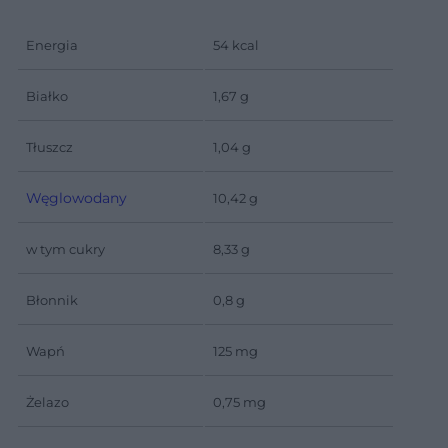
Energia
54 kcal
Białko
1,67 g
Tłuszcz
1,04 g
Węglowodany
10,42 g
w tym cukry
8,33 g
Błonnik
0,8 g
Wapń
125 mg
Żelazo
0,75 mg