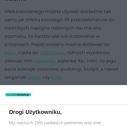
Mleka owsianego można używać dokładnie tak
samo jak mleka krowiego. W przeciwieństwie do
niektórych napojów roślinnych nie ma ono
posmaku, co bardzo ułatwia stosowanie w
przepisach. Napój owsiany można dodawać do
kawy
, ciasta do
naleśników
, różnych wypieków,
zalewać nim
owsiankę
, jaglankę itp., robić na jego
bazie koktajle owocowe, puddingi, budyń, a nawet
wegański
jogurt
czy
kefir
.
Drogi Użytkowniku,
My, naszych 1160 zaufanych partnerów oraz inne