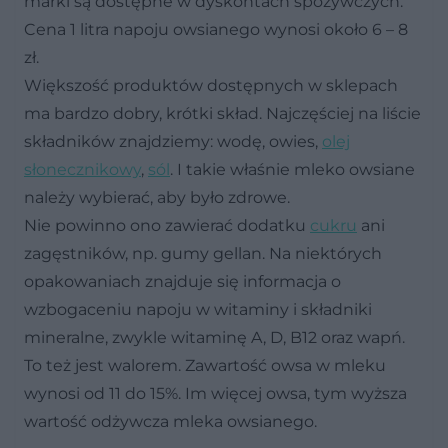
marki są dostępne w dyskontach spożywczych.
Cena 1 litra napoju owsianego wynosi około 6 – 8
zł.
Większość produktów dostępnych w sklepach
ma bardzo dobry, krótki skład. Najczęściej na liście
składników znajdziemy: wodę, owies,
olej
słonecznikowy
,
sól
. I takie właśnie mleko owsiane
należy wybierać, aby było zdrowe.
Nie powinno ono zawierać dodatku
cukru
ani
zagęstników, np. gumy gellan. Na niektórych
opakowaniach znajduje się informacja o
wzbogaceniu napoju w witaminy i składniki
mineralne, zwykle witaminę A, D, B12 oraz wapń.
To też jest walorem. Zawartość owsa w mleku
wynosi od 11 do 15%. Im więcej owsa, tym wyższa
wartość odżywcza mleka owsianego.