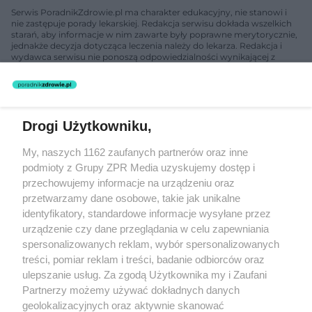
Serwis PoradnikZdrowie.pl ma charakter edukacyjny, nie stanowi i
nie zastępuje porady lekarskiej. Redakcja serwisu dokłada wszelkich
starań, aby informacje w nim zawarte były poprawne merytorycznie,
jednakże decyzja dotycząca leczenia należy do lekarza. Redakcja i
wydawca serwisu nie ponoszą odpowiedzialności wynikającej z
zastosowania informacji zamieszczonych na stronach serwisu, który
nie prowadzi działalności leczniczej polegającej na udzielaniu
świadczeń zdrowotnych w rozumieniu art. 3 ust 1 ustawy o
działalności leczniczej.
Drogi Użytkowniku,
Żaden utwór zamieszczony w serwisie nie może być powielany i
My, naszych 1162 zaufanych partnerów oraz inne
rozpowszechniany lub dalej rozpowszechniany w jakikolwiek sposób
podmioty z Grupy ZPR Media uzyskujemy dostęp i
(w tym także elektroniczny lub mechaniczny) na jakimkolwiek polu
eksploatacji w jakiejkolwiek formie, włącznie z umieszczaniem w
przechowujemy informacje na urządzeniu oraz
Internecie bez pisemnej zgody właściciela praw. Jakiekolwiek użycie
przetwarzamy dane osobowe, takie jak unikalne
lub wykorzystanie utworów w całości lub w części z naruszeniem
identyfikatory, standardowe informacje wysyłane przez
prawa, tzn. bez właściwej zgody, jest zabronione pod groźbą kary i
może być ścigane prawnie.
urządzenie czy dane przeglądania w celu zapewniania
spersonalizowanych reklam, wybór spersonalizowanych
treści, pomiar reklam i treści, badanie odbiorców oraz
ulepszanie usług. Za zgodą Użytkownika my i Zaufani
Partnerzy możemy używać dokładnych danych
geolokalizacyjnych oraz aktywnie skanować