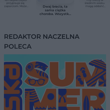
przypisuje się
średnim wieku
zaparciom. Może
mogą oddalić
Dwaj bracia, ta
jednak wskazywać
demencję o prawie
sama ciężka
na chorobę jelita
13 lat. Naukowcy
choroba. Wszystko
wskazali kluczowe
zmieniają jedne
czynniki
urodziny
REDAKTOR NACZELNA
POLECA