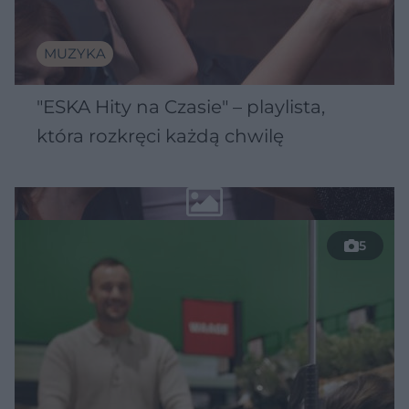
MUZYKA
"ESKA Hity na Czasie" – playlista,
która rozkręci każdą chwilę
5