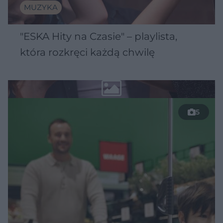
MUZYKA
"ESKA Hity na Czasie" – playlista,
która rozkręci każdą chwilę
5