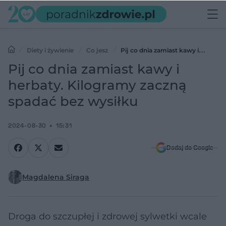
Diety i żywienie
Co jesz
Pij co dnia zamiast kawy i
herbaty. Kilogramy zaczną spadać bez wysiłku
Pij co dnia zamiast kawy i
herbaty. Kilogramy zaczną
spadać bez wysiłku
2024-08-30
15:31
Dodaj do Google
Magdalena Siraga
Droga do szczupłej i zdrowej sylwetki wcale