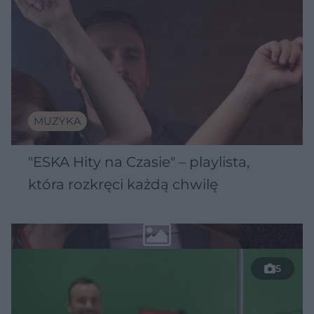
MUZYKA
"ESKA Hity na Czasie" – playlista,
która rozkręci każdą chwilę
5