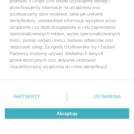
podmioty z Grupy ZPR Media uzyskujemy dostęp i
przechowujemy informacje na urządzeniu oraz
przetwarzamy dane osobowe, takie jak unikalne
identyfikatory, standardowe informacje wysyłane przez
urządzenie czy dane przeglądania w celu zapewniania
spersonalizowanych reklam, wybór spersonalizowanych
MUZYKA
treści, pomiar reklam i treści, badanie odbiorców oraz
ulepszanie usług. Za zgodą Użytkownika my i Zaufani
Partnerzy możemy używać dokładnych danych
"ESKA Hity na Czasie" – playlista,
geolokalizacyjnych oraz aktywnie skanować
która rozkręci każdą chwilę
charakterystykę urządzenia do celów identyfikacji.
Ponieważ cenimy Twoją prywatność, prosimy o zgodę na
korzystanie z tych technologii poprzez kliknięcie
„Akceptuję”. Zgoda jest dobrowolna i zawsze możesz ją
zmienić/wycofać klikając przycisk ustawień prywatności
PARTNERZY
USTAWIENIA
znajdujący się w lewym dolnym rogu strony
. Niektóre
5
rodzaje przetwarzania danych nie wymagają zgody
Akceptuję
użytkownika, ale masz prawo sprzeciwić się takiemu
przetwarzaniu. Preferencje będą miały zastosowanie tylko
na tej witrynie.