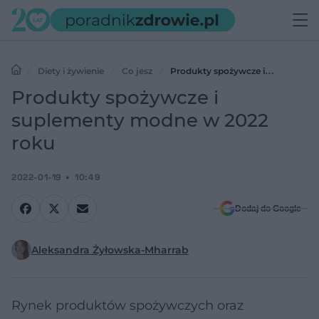
Diety i żywienie
Co jesz
Produkty spożywcze i
suplementy modne w 2022 roku
Produkty spożywcze i
suplementy modne w 2022
roku
2022-01-19
10:49
Dodaj do Google
Aleksandra Żyłowska-Mharrab
Rynek produktów spożywczych oraz