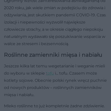
Ogromny wzrost zainteresowania ashwagandhą od
2020 roku, jak wiele zmian w podejściu do zdrowia i
odżywiania, jest skutkiem pandemii COVID-19. Czas
izolacji i niepewności wyzwolił największe
człowiecze strachy, a w okresie ciągłego niepokoju
naturalnym wydawało się poszukiwanie wsparcia w
walce ze stresem i bezsennością.
Roślinne zamienniki mięsa i nabiału
Jeszcze kilka lat temu wegetarianie i weganie mieli
do wyboru w sklepie
tofu
i... tofu. Czasem może
kotlety sojowe. Obecnie polski rynek wręcz puchnie
od nowych produktów – roślinnych zamienników
mięsa i nabiału.
Mleko roślinne to już kompletnie żadne zdziwienie.