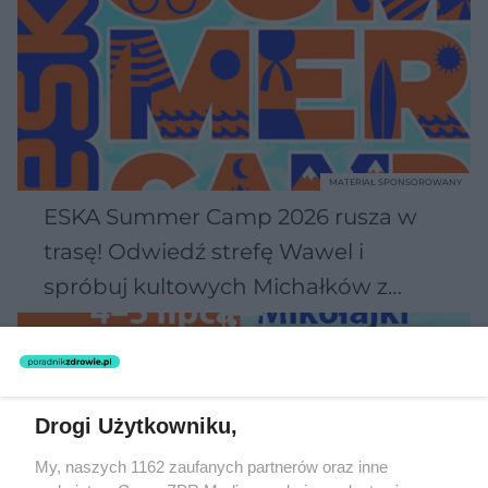
MATERIAŁ SPONSOROWANY
ESKA Summer Camp 2026 rusza w
trasę! Odwiedź strefę Wawel i
spróbuj kultowych Michałków z
Wawelu
Drogi Użytkowniku,
My, naszych 1162 zaufanych partnerów oraz inne