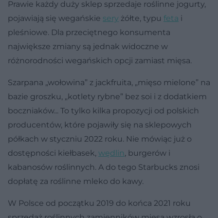
Prawie każdy duży sklep sprzedaje roślinne jogurty,
pojawiają się wegańskie
sery
żółte, typu
feta
i
pleśniowe. Dla przeciętnego konsumenta
największe zmiany są jednak widoczne w
różnorodności wegańskich opcji zamiast mięsa.
Szarpana „wołowina” z jackfruita, „mięso mielone” na
bazie groszku, „kotlety rybne” bez soi i z dodatkiem
boczniaków... To tylko kilka propozycji od polskich
producentów, które pojawiły się na sklepowych
półkach w styczniu 2022 roku. Nie mówiąc już o
dostępności kiełbasek,
wędlin
, burgerów i
kabanosów roślinnych. A do tego Starbucks znosi
dopłatę za roślinne mleko do kawy.
W Polsce od początku 2019 do końca 2021 roku
sprzedaż roślinnych zamienników mięsa wzrosła o