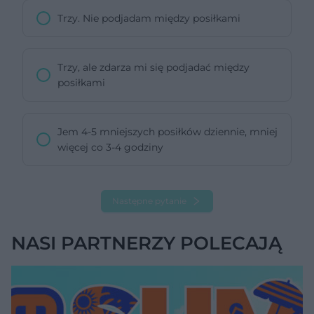
Trzy. Nie podjadam między posiłkami
Trzy, ale zdarza mi się podjadać między
posiłkami
Jem 4-5 mniejszych posiłków dziennie, mniej
więcej co 3-4 godziny
Następne pytanie
NASI PARTNERZY POLECAJĄ