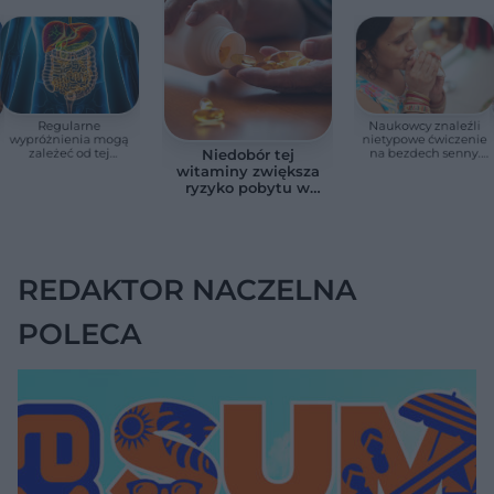
Regularne
Naukowcy znaleźli
wypróżnienia mogą
nietypowe ćwiczenie
zależeć od tej
na bezdech senny.
Niedobór tej
witaminy. Odkrycie
Efekty zaskoczyły
witaminy zwiększa
zaskoczyło
badaczy
ryzyko pobytu w
naukowców
szpitalu. Badanie
objęło 36 tys. osób
REDAKTOR NACZELNA
POLECA