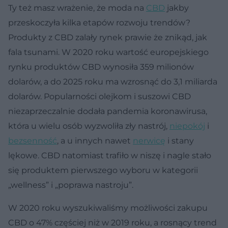
Ty też masz wrażenie, że moda na
CBD
jakby
przeskoczyła kilka etapów rozwoju trendów?
Produkty z CBD zalały rynek prawie że znikąd, jak
fala tsunami. W 2020 roku wartość europejskiego
rynku produktów CBD wynosiła 359 milionów
dolarów, a do 2025 roku ma wzrosnąć do 3,1 miliarda
dolarów. Popularności olejkom i suszowi CBD
niezaprzeczalnie dodała pandemia koronawirusa,
która u wielu osób wyzwoliła zły nastrój,
niepokój
i
bezsenność
, a u innych nawet
nerwicę
i stany
lękowe. CBD natomiast trafiło w niszę i nagle stało
się produktem pierwszego wyboru w kategorii
„wellness” i „poprawa nastroju”.
W 2020 roku wyszukiwaliśmy możliwości zakupu
CBD o 47% częściej niż w 2019 roku, a rosnący trend