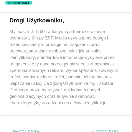
nie prowadzi działalności leczniczej polegającej na udzielaniu
świadczeń zdrowotnych w rozumieniu art. 3 ust 1 ustawy o
działalności leczniczej.
Drogi Użytkowniku,
Żaden utwór zamieszczony w serwisie nie może być powielany i
My, naszych 1160 zaufanych partnerów oraz inne
rozpowszechniany lub dalej rozpowszechniany w jakikolwiek sposób
podmioty z Grupy ZPR Media uzyskujemy dostęp i
(w tym także elektroniczny lub mechaniczny) na jakimkolwiek polu
eksploatacji w jakiejkolwiek formie, włącznie z umieszczaniem w
przechowujemy informacje na urządzeniu oraz
Internecie bez pisemnej zgody właściciela praw. Jakiekolwiek użycie
przetwarzamy dane osobowe, takie jak unikalne
lub wykorzystanie utworów w całości lub w części z naruszeniem
identyfikatory, standardowe informacje wysyłane przez
prawa, tzn. bez właściwej zgody, jest zabronione pod groźbą kary i
może być ścigane prawnie.
urządzenie czy dane przeglądania w celu zapewniania
spersonalizowanych reklam, wybór spersonalizowanych
treści, pomiar reklam i treści, badanie odbiorców oraz
ulepszanie usług. Za zgodą Użytkownika my i Zaufani
Partnerzy możemy używać dokładnych danych
geolokalizacyjnych oraz aktywnie skanować
charakterystykę urządzenia do celów identyfikacji.
O nas
Ponieważ cenimy Twoją prywatność, prosimy o zgodę na
korzystanie z tych technologii poprzez kliknięcie
Informacje prawne
„Akceptuję”. Zgoda jest dobrowolna i zawsze możesz ją
zmienić/wycofać klikając przycisk ustawień prywatności
Nasze serwisy
PARTNERZY
USTAWIENIA