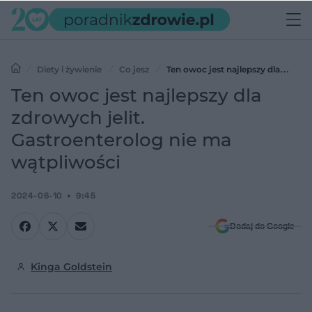
Diety i żywienie
Co jesz
Ten owoc jest najlepszy dla
zdrowych jelit. Gastroenterolog nie ma wątpliwości
Ten owoc jest najlepszy dla
zdrowych jelit.
Gastroenterolog nie ma
wątpliwości
2024-06-10
9:45
Dodaj do Google
Kinga Goldstein