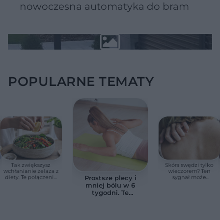
nowoczesna automatyka do bram
POPULARNE TEMATY
Tak zwiększysz
Skóra swędzi tylko
wchłanianie żelaza z
wieczorem? Ten
diety. Te połączenia
sygnał może
Prostsze plecy i
produktów
wskazywać na
mniej bólu w 6
pomagają przy
chorobę, która długo
tygodni. Te
anemii
nie daje objawów
ćwiczenia
pomagają
zmniejszyć wdowi