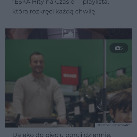
"ESKA Hity na Czasie" – playlista,
która rozkręci każdą chwilę
5
TEKST SPONSOROWANY
Daleko do pięciu porcji dziennie.