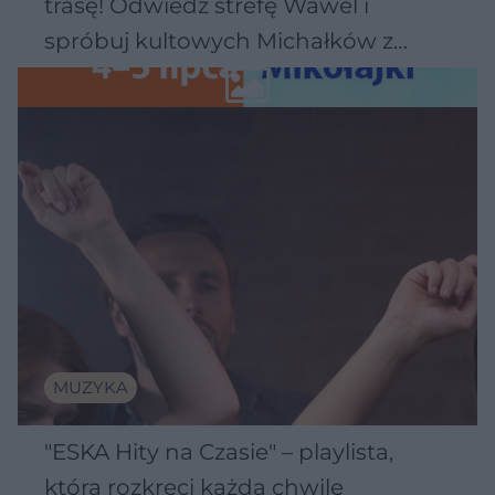
trasę! Odwiedź strefę Wawel i
spróbuj kultowych Michałków z
Wawelu
MUZYKA
"ESKA Hity na Czasie" – playlista,
która rozkręci każdą chwilę