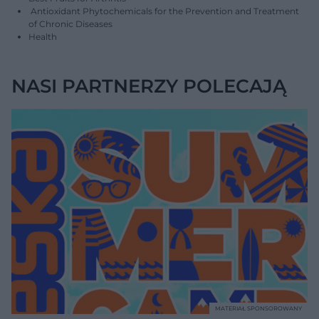
Antioxidant Phytochemicals for the Prevention and Treatment
of Chronic Diseases
Health
NASI PARTNERZY POLECAJĄ
MATERIAŁ SPONSOROWANY