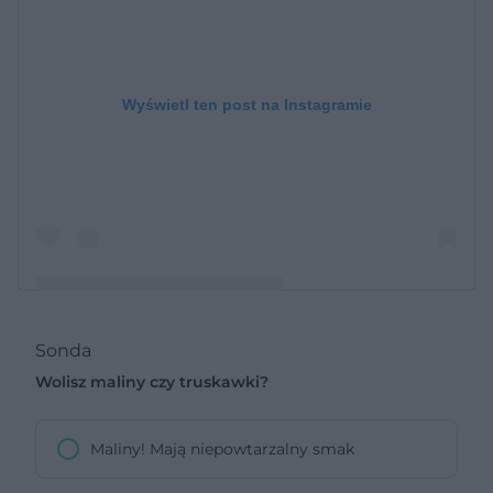
Wyświetl ten post na Instagramie
Sonda
Post udostępniony przez Will Bulsiewicz MD MSCI (Dr B)
Wolisz maliny czy truskawki?
(@theguthealthmd)
Maliny! Mają niepowtarzalny smak