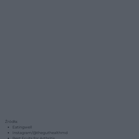
Źródła:
Eatingwell
Instagram/@theguthealthmd
Best Fruits for Arthritis