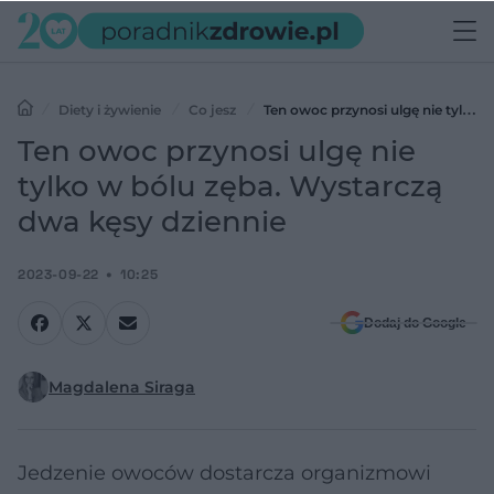
Diety i żywienie
Co jesz
Ten owoc przynosi ulgę nie tylko
w bólu zęba. Wystarczą dwa kęsy dziennie
Ten owoc przynosi ulgę nie
tylko w bólu zęba. Wystarczą
dwa kęsy dziennie
2023-09-22
10:25
Dodaj do Google
Magdalena Siraga
Jedzenie owoców dostarcza organizmowi