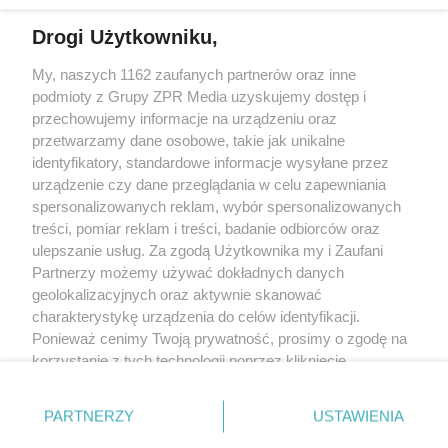
Drogi Użytkowniku,
Żaden utwór zamieszczony w serwisie nie może być powielany i
My, naszych 1162 zaufanych partnerów oraz inne
rozpowszechniany lub dalej rozpowszechniany w jakikolwiek sposób
(w tym także elektroniczny lub mechaniczny) na jakimkolwiek polu
podmioty z Grupy ZPR Media uzyskujemy dostęp i
eksploatacji w jakiejkolwiek formie, włącznie z umieszczaniem w
przechowujemy informacje na urządzeniu oraz
Internecie bez pisemnej zgody właściciela praw. Jakiekolwiek użycie
przetwarzamy dane osobowe, takie jak unikalne
lub wykorzystanie utworów w całości lub w części z naruszeniem
prawa, tzn. bez właściwej zgody, jest zabronione pod groźbą kary i
identyfikatory, standardowe informacje wysyłane przez
może być ścigane prawnie.
urządzenie czy dane przeglądania w celu zapewniania
spersonalizowanych reklam, wybór spersonalizowanych
treści, pomiar reklam i treści, badanie odbiorców oraz
ulepszanie usług. Za zgodą Użytkownika my i Zaufani
Partnerzy możemy używać dokładnych danych
geolokalizacyjnych oraz aktywnie skanować
charakterystykę urządzenia do celów identyfikacji.
O nas
Ponieważ cenimy Twoją prywatność, prosimy o zgodę na
korzystanie z tych technologii poprzez kliknięcie
Informacje prawne
„Akceptuję”. Zgoda jest dobrowolna i zawsze możesz ją
Nasze serwisy
zmienić/wycofać klikając przycisk ustawień prywatności
PARTNERZY
USTAWIENIA
znajdujący się w lewym dolnym rogu strony
. Niektóre
© 2026 Grupa ZPR Media