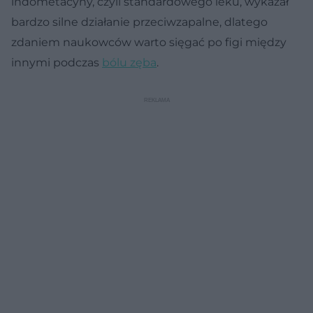
indometacyny, czyli standardowego leku, wykazał
bardzo silne działanie przeciwzapalne, dlatego
zdaniem naukowców warto sięgać po figi między
innymi podczas
bólu zęba
.