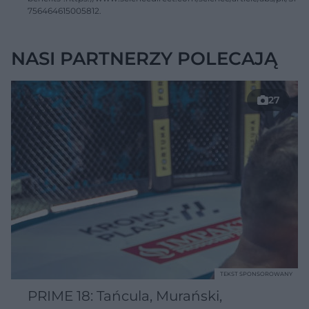
756464615005812.
NASI PARTNERZY POLECAJĄ
27
TEKST SPONSOROWANY
PRIME 18: Tańcula, Murański,