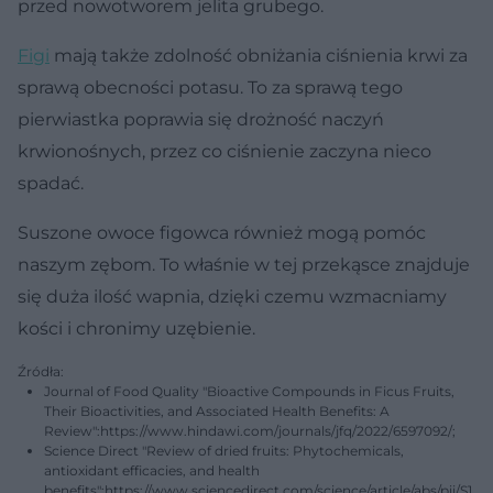
przed nowotworem jelita grubego.
Figi
mają także zdolność obniżania ciśnienia krwi za
sprawą obecności potasu. To za sprawą tego
pierwiastka poprawia się drożność naczyń
krwionośnych, przez co ciśnienie zaczyna nieco
spadać.
Suszone owoce figowca również mogą pomóc
naszym zębom. To właśnie w tej przekąsce znajduje
się duża ilość wapnia, dzięki czemu wzmacniamy
kości i chronimy uzębienie.
Źródła:
Journal of Food Quality "Bioactive Compounds in Ficus Fruits,
Their Bioactivities, and Associated Health Benefits: A
Review":https://www.hindawi.com/journals/jfq/2022/6597092/;
Science Direct "Review of dried fruits: Phytochemicals,
antioxidant efficacies, and health
benefits":https://www.sciencedirect.com/science/article/abs/pii/S1