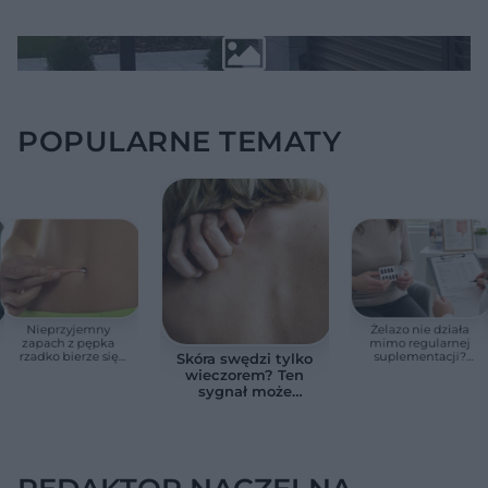
POPULARNE TEMATY
Nieprzyjemny
Żelazo nie działa
zapach z pępka
mimo regularnej
rzadko bierze się
suplementacji?
Skóra swędzi tylko
znikąd. Jeden objaw
Przyczyna może
wieczorem? Ten
zmienia wszystko
ukrywać się w
sygnał może
jelitach
wskazywać na
chorobę, która długo
nie daje objawów