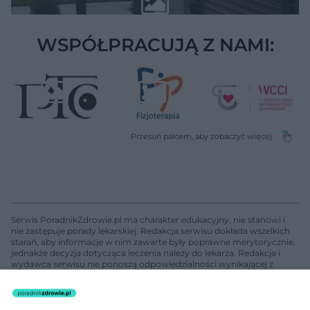
WSPÓŁPRACUJĄ Z NAMI:
Serwis PoradnikZdrowie.pl ma charakter edukacyjny, nie stanowi i
nie zastępuje porady lekarskiej. Redakcja serwisu dokłada wszelkich
starań, aby informacje w nim zawarte były poprawne merytorycznie,
jednakże decyzja dotycząca leczenia należy do lekarza. Redakcja i
wydawca serwisu nie ponoszą odpowiedzialności wynikającej z
zastosowania informacji zamieszczonych na stronach serwisu, który
nie prowadzi działalności leczniczej polegającej na udzielaniu
świadczeń zdrowotnych w rozumieniu art. 3 ust 1 ustawy o
działalności leczniczej.