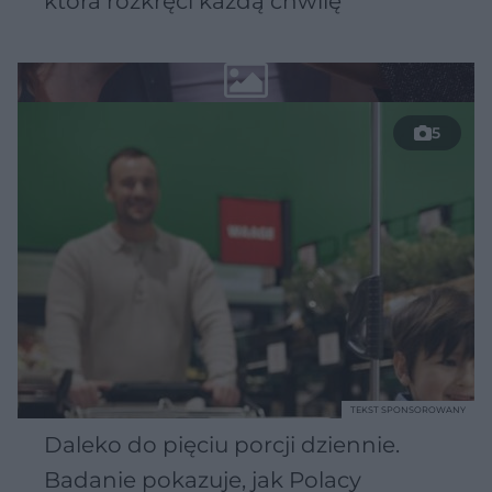
która rozkręci każdą chwilę
5
TEKST SPONSOROWANY
Daleko do pięciu porcji dziennie.
Badanie pokazuje, jak Polacy