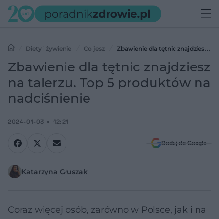
Diety i żywienie
Co jesz
Zbawienie dla tętnic znajdziesz na
talerzu. Top 5 produktów na nadciśnienie
Zbawienie dla tętnic znajdziesz
na talerzu. Top 5 produktów na
nadciśnienie
2024-01-03
12:21
Dodaj do Google
Katarzyna Głuszak
Coraz więcej osób, zarówno w Polsce, jak i na