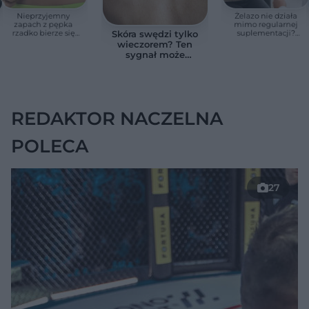
Nieprzyjemny
Żelazo nie działa
zapach z pępka
mimo regularnej
rzadko bierze się
suplementacji?
Skóra swędzi tylko
znikąd. Jeden objaw
Przyczyna może
wieczorem? Ten
zmienia wszystko
ukrywać się w
sygnał może
jelitach
wskazywać na
chorobę, która długo
nie daje objawów
REDAKTOR NACZELNA
POLECA
27