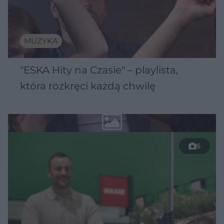
MUZYKA
"ESKA Hity na Czasie" – playlista,
która rozkręci każdą chwilę
5