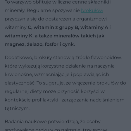
To warzywo obfituje w liczne cenne składniki i
minerały. Regularne spożywanie
brokułów
przyczynia się do dostarczenia organizmowi
witaminy
C, witamin z grupy B, witaminy A i
witaminy K, a także minerałów takich jak
magnez, żelazo, fosfor i cynk.
Dodatkowo, brokuły stanowią źródło flawonoidów,
które wykazują korzystne działanie na naczynia
krwionośne, wzmacniając je i poprawiając ich
elastyczność. To sugeruje, że włączenie brokułów do
regularnej diety może przynosić korzyści w
kontekście profilaktyki i zarządzania nadciśnieniem
tętniczym.
Badania naukowe potwierdzają, że osoby
spożywające brokuły co najmniej trzy razy w