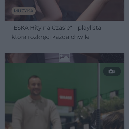
MUZYKA
"ESKA Hity na Czasie" – playlista,
która rozkręci każdą chwilę
5