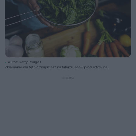
Autor: Getty Images
Zbawienie dla tętnic znajdziesz na talerzu. Top 5 produktów na
nadciśnienie