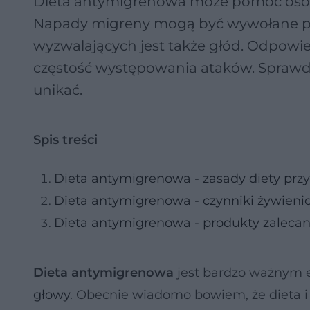
Dieta antymigrenowa może pomóc osob
Napady migreny mogą być wywołane prze
wyzwalających jest także głód. Odpowie
częstość występowania ataków. Sprawdź
unikać.
Spis treści
Dieta antymigrenowa - zasady diety prz
Dieta antymigrenowa - czynniki żywien
Dieta antymigrenowa - produkty zaleca
Dieta antymigrenowa
jest bardzo ważnym e
głowy
. Obecnie wiadomo bowiem, że dieta 