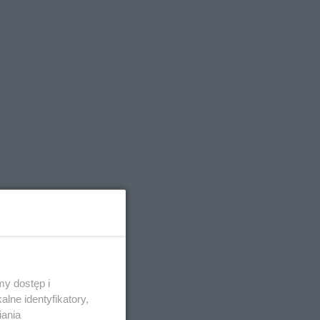
y dostęp i
lne identyfikatory,
iania