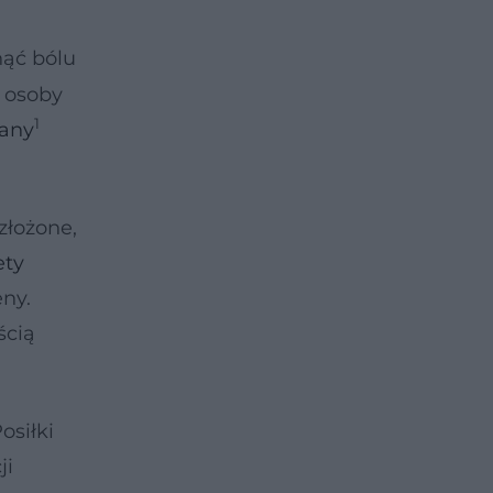
ąć bólu
, osoby
1
any
złożone,
ety
ny.
ścią
osiłki
ji