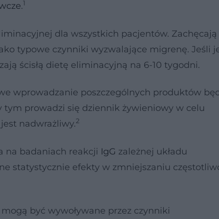
1
ywcze
.
eliminacyjnej dla wszystkich pacjentów. Zachęcają
ko typowe czynniki wyzwalające migrenę. Jeśli 
ją ścisłą dietę eliminacyjną na 6-10 tygodni.
iowe wprowadzanie poszczególnych produktów bę
 tym prowadzi się dziennik żywieniowy w celu
2
 jest nadwrażliwy.
ta na badaniach reakcji
IgG
zależnej układu
e statystycznie efekty w zmniejszaniu częstotliw
mogą być wywoływane przez czynniki