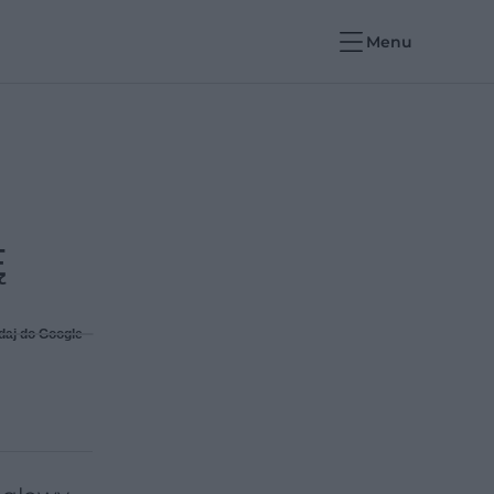
Menu
Ę
daj do Google