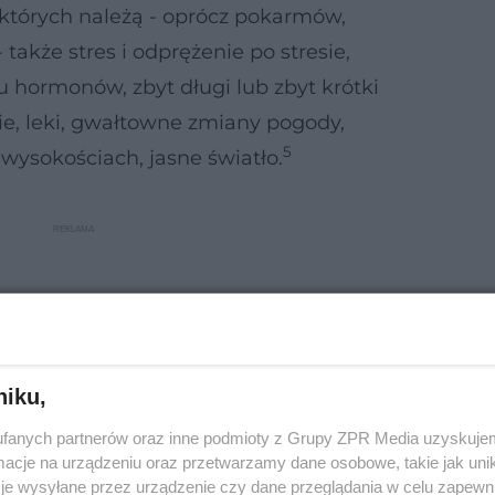
których należą - oprócz pokarmów,
- także stres i odprężenie po stresie,
hormonów, zbyt długi lub zbyt krótki
e, leki, gwałtowne zmiany pogody,
5
wysokościach, jasne światło.
niku,
fanych partnerów oraz inne podmioty z Grupy ZPR Media uzyskujem
cje na urządzeniu oraz przetwarzamy dane osobowe, takie jak unika
je wysyłane przez urządzenie czy dane przeglądania w celu zapewn