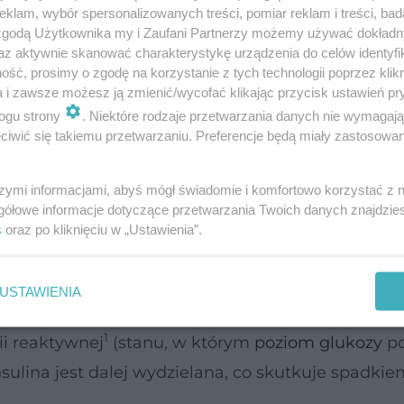
klam, wybór spersonalizowanych treści, pomiar reklam i treści, bad
 zgodą Użytkownika my i Zaufani Partnerzy możemy używać dokład
az aktywnie skanować charakterystykę urządzenia do celów identyfi
h wyzwalających migrenę. Badania pokazują, że 5
ść, prosimy o zgodę na korzystanie z tych technologii poprzez klikn
a i zawsze możesz ją zmienić/wycofać klikając przycisk ustawień pr
6 godzinach bez jedzenia. Mechanizm wpływu gło
ogu strony
. Niektóre rodzaje przetwarzania danych nie wymagaj
 ze zmianami poziomów
serotoniny
i
norepinefryny
iwić się takiemu przetwarzaniu. Preferencje będą miały zastosowanie
1
mózgu
, a także z wydzielaniem
hormonów stresu
szymi informacjami, abyś mógł świadomie i komfortowo korzystać z
gółowe informacje dotyczące przetwarzania Twoich danych znajdzi
s
oraz po kliknięciu w „Ustawienia”.
iłków. Warto spożywać je regularnie. Pomijanie p
 badanych w badaniach klinicznych i populacyjn
USTAWIENIA
dzielania
insuliny
związanego ze spożyciem szyb
1
ii reaktywnej
(stanu, w którym
poziom glukozy
p
sulina jest dalej wydzielana, co skutkuje spadki