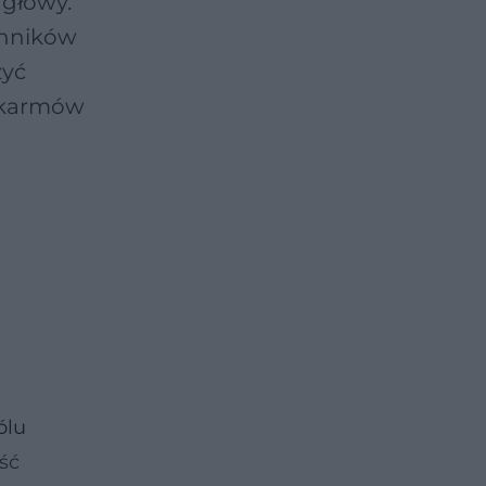
głowy.
ynników
zyć
pokarmów
ólu
ść