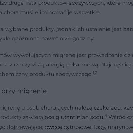
dzo długa lista produktów spożywczych, które mo
 chora musi eliminować je wszystkie.
a wybrane produkty, jednak ich ustalenie jest ba
ykle opóźniona nawet o 24 godziny.
mów wywołujących migrenę jest prowadzenie dzi
na z rzeczywistą
alergią pokarmową
. Najczęściej 
1,2
 chemiczny produktu spożywczego.
 przy migrenie
grenę u osób chorujących należą
czekolada
,
ka
3
 produkty zawierające
glutaminian sodu
.
Wśród cz
go dojrzewające,
owoce cytrusowe
,
lody
, maryno