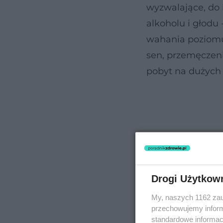
wyzwalające, do 
alkoholu i głodu 
wahania poziomu 
sen, przemęczeni
pobyt na dużych 
Drogi Użytkow
My, naszych 1162 zau
przechowujemy informa
standardowe informac