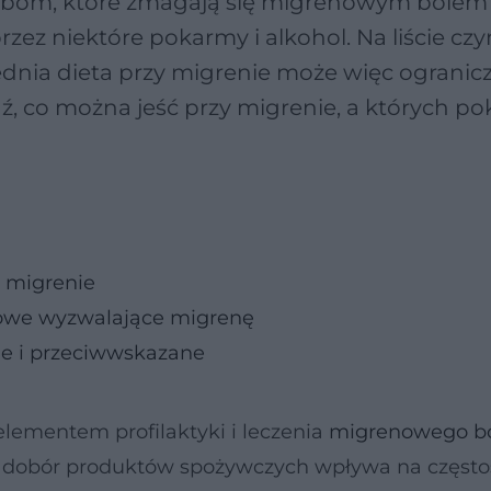
om, które zmagają się migrenowym bólem 
z niektóre pokarmy i alkohol. Na liście cz
dnia dieta przy migrenie może więc ogranic
, co można jeść przy migrenie, a których 
y migrenie
iowe wyzwalające migrenę
ne i przeciwwskazane
lementem profilaktyki i leczenia
migrenowego b
i dobór produktów spożywczych wpływa na często