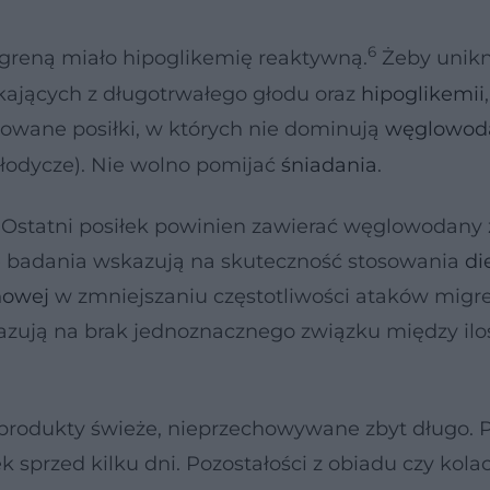
6
greną miało hipoglikemię reaktywną.
Żeby unikn
ających z długotrwałego głodu oraz
hipoglikemii
sowane posiłki, w których nie dominują
węglowod
 słodycze). Nie wolno pomijać
śniadania
.
. Ostatni posiłek powinien zawierać węglowodany 
re badania wskazują na skuteczność stosowania
di
nowej
w zmniejszaniu częstotliwości ataków migre
azują na brak jednoznacznego związku między ilo
produkty świeże, nieprzechowywane zbyt długo. P
 sprzed kilku dni. Pozostałości z obiadu czy kolac