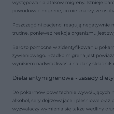
występowania ataków migreny. Istnieje bar
powodować migrenę, co nie znaczy, że osoba
Poszczególni pacjenci reagują negatywnie n
trudne, ponieważ reakcja organizmu jest zw
Bardzo pomocne w zidentyfikowaniu pokar
żywieniowego. Rzadko migrena jest powiąza
wynikiem nadwrażliwości na dany składnik
Dieta antymigrenowa - zasady diety
Do pokarmów powszechnie wywołujących mi
alkohol, sery dojrzewające i pleśniowe oraz
wyzwalaczy wymienia się także wędliny dłu