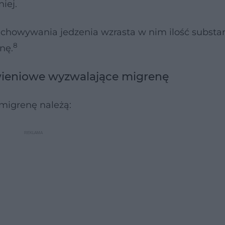
iej.
rzechowywania jedzenia wzrasta w nim ilość substan
8
nę.
wieniowe wyzwalające migrenę
migrenę należą: