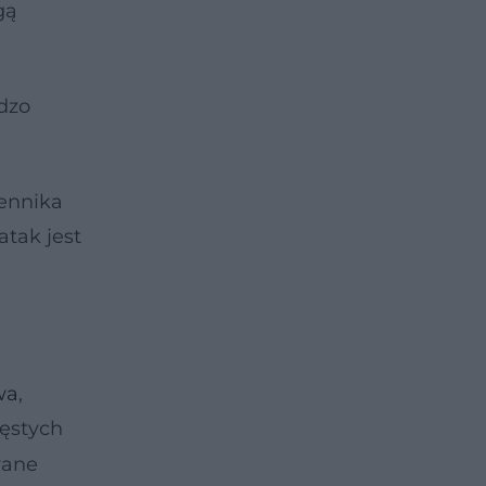
gą
rdzo
ennika
atak jest
wa
,
ęstych
wane