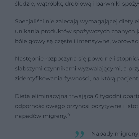
śledzie,
wątróbkę drobiową
i
barwniki spoż
Specjaliści nie zalecają wymagającej diety 
unikania produktów spożywczych znanych ja
bóle głowy są częste i intensywne, wprowadza
Następnie rozpoczyna się powolne i stopn
słabszymi czynnikami wyzwalającymi, a przy
zidentyfikowania żywności, na którą pacjent
Dieta eliminacyjna trwająca 6 tygodni opar
odpornościowego przynosi pozytywne i istotn
4
napadów migreny.
Napady migreny 