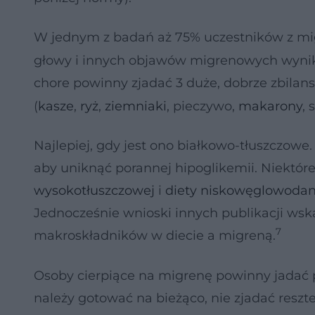
W jednym z badań aż 75% uczestników z mi
głowy i innych objawów migrenowych wynik
chore powinny zjadać 3 duże, dobrze zbilan
(
kasze
,
ryż
,
ziemniaki
, pieczywo,
makarony
,
Najlepiej, gdy jest ono białkowo-tłuszczowe
aby uniknąć porannej hipoglikemii. Niektó
wysokotłuszczowej
i
diety niskowęglowoda
Jednocześnie wnioski innych publikacji wsk
7
makroskładników w diecie a migreną.
Osoby cierpiące na migrenę powinny jadać 
należy gotować na bieżąco, nie zjadać resztek