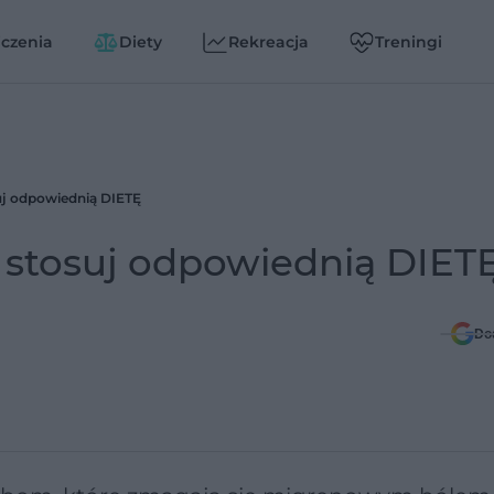
czenia
Diety
Rekreacja
Treningi
uj odpowiednią DIETĘ
stosuj odpowiednią DIET
Do