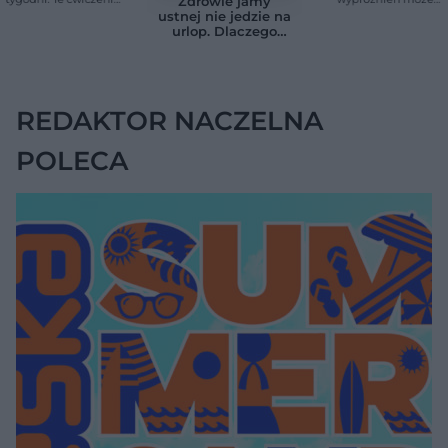
Zdrowie jamy
pomagają
mieć znaczenie dla
ustnej nie jedzie na
zmniejszyć wdowi
całego organizmu
urlop. Dlaczego
garb
podczas wakacji nie
warto zapominać o
przestrzeniach
międzyzębowych?
REDAKTOR NACZELNA
POLECA