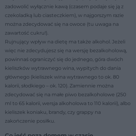
zadowolić wyłącznie kawą (czasem podaje się ją z
czekoladką lub ciasteczkiem), w najgorszym razie
można zdecydować się na owoce (tu uwaga na
zawartość cukru!).
Rujnujący wpływ na dietę ma także alkohol. Jeżeli
więc nie zdecydujesz się na wersję bezalkoholową,
powinnaś ograniczyć się do jednego, góra dwóch
kieliszków wytrawnego wina, wypitych do dania
głównego (kieliszek wina wytrawnego to ok. 80
kalorii, słodkiego – ok. 120). Zamiennie można
zdecydować się na małe piwo bezalkoholowe (250
ml to 65 kalorii, wersja alkoholowa to 110 kalorii), albo
kieliszek koniaku, brandy, czy grappy na
zakończenie posiłku.
Co jeść poza domem w czasie