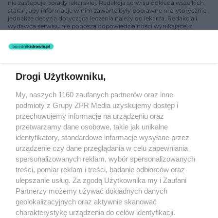
nie zastępuje porady lekarskiej. Redakcja serwisu dokłada wszelkich
starań, aby informacje w nim zawarte były poprawne merytorycznie,
jednakże decyzja dotycząca leczenia należy do lekarza. Redakcja i
wydawca serwisu nie ponoszą odpowiedzialności wynikającej z
zastosowania informacji zamieszczonych na stronach serwisu, który
nie prowadzi działalności leczniczej polegającej na udzielaniu
świadczeń zdrowotnych w rozumieniu art. 3 ust 1 ustawy o
działalności leczniczej.
Drogi Użytkowniku,
Żaden utwór zamieszczony w serwisie nie może być powielany i
My, naszych 1160 zaufanych partnerów oraz inne
rozpowszechniany lub dalej rozpowszechniany w jakikolwiek sposób
(w tym także elektroniczny lub mechaniczny) na jakimkolwiek polu
podmioty z Grupy ZPR Media uzyskujemy dostęp i
eksploatacji w jakiejkolwiek formie, włącznie z umieszczaniem w
przechowujemy informacje na urządzeniu oraz
Internecie bez pisemnej zgody właściciela praw. Jakiekolwiek użycie
przetwarzamy dane osobowe, takie jak unikalne
lub wykorzystanie utworów w całości lub w części z naruszeniem
prawa, tzn. bez właściwej zgody, jest zabronione pod groźbą kary i
identyfikatory, standardowe informacje wysyłane przez
może być ścigane prawnie.
urządzenie czy dane przeglądania w celu zapewniania
spersonalizowanych reklam, wybór spersonalizowanych
treści, pomiar reklam i treści, badanie odbiorców oraz
ulepszanie usług. Za zgodą Użytkownika my i Zaufani
Partnerzy możemy używać dokładnych danych
geolokalizacyjnych oraz aktywnie skanować
charakterystykę urządzenia do celów identyfikacji.
O nas