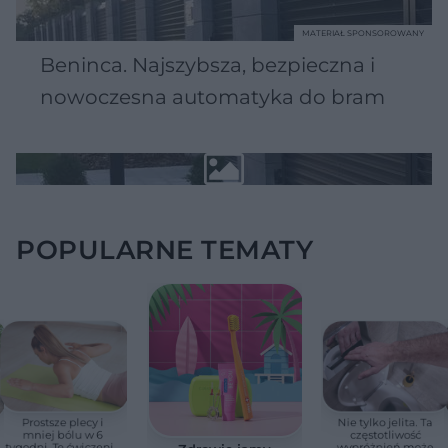
MATERIAŁ SPONSOROWANY
Beninca. Najszybsza, bezpieczna i
nowoczesna automatyka do bram
POPULARNE TEMATY
Prostsze plecy i
Nie tylko jelita. Ta
mniej bólu w 6
częstotliwość
tygodni. Te ćwiczenia
wypróżnień może