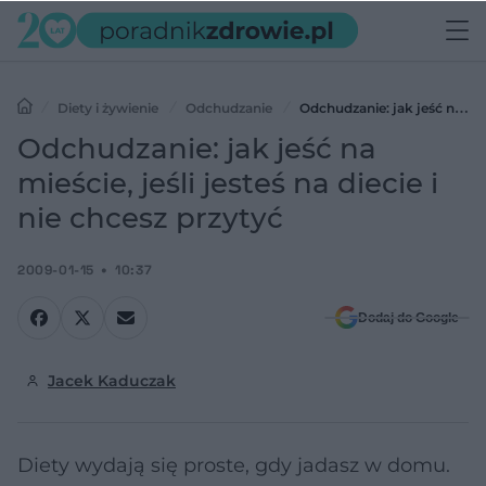
Diety i żywienie
Odchudzanie
Odchudzanie: jak jeść na
mieście, jeśli jesteś na diecie i nie chcesz przytyć
Odchudzanie: jak jeść na
mieście, jeśli jesteś na diecie i
nie chcesz przytyć
2009-01-15
10:37
Dodaj do Google
Jacek Kaduczak
Diety wydają się proste, gdy jadasz w domu.