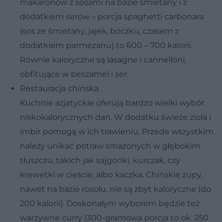
makaronów z sosami na bazie śmietany i z
dodatkiem serów – porcja spaghetti carbonara
(sos ze śmietany, jajek, boczku, czasem z
dodatkiem parmezanu) to 600 – 700 kalorii.
Równie kaloryczne są lasagne i cannelloni,
obfitujące w beszamel i ser.
Restauracja chińska
Kuchnie azjatyckie oferują bardzo wielki wybór
niskokalorycznych dań. W dodatku świeże zioła i
imbir pomogą w ich trawieniu. Przede wszystkim
należy unikać potraw smażonych w głębokim
tłuszczu, takich jak sajgonki, kurczak, czy
krewetki w cieście, albo kaczka. Chińskie zupy,
nawet na bazie rosołu, nie są zbyt kaloryczne (do
200 kalorii). Doskonałym wyborem będzie też
warzywne curry (300-gramowa porcja to ok. 250