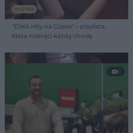
MUZYKA
"ESKA Hity na Czasie" – playlista,
która rozkręci każdą chwilę
5