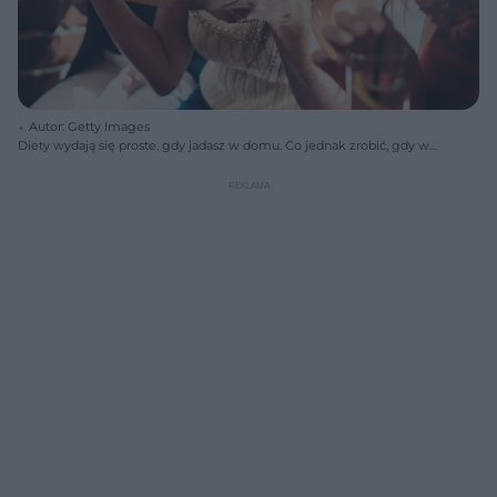
Autor: Getty Images
Diety wydają się proste, gdy jadasz w domu. Co jednak zrobić, gdy w
czasie odchudzania zmuszona jesteś stołować się poza domem? Czy
restauracje i fast foody skazują cię na powolne tycie? Na pewno nie!
Czas skończyć z szukaniem wymówek. Nawet jedząc poza domem,
można się odchudzać.